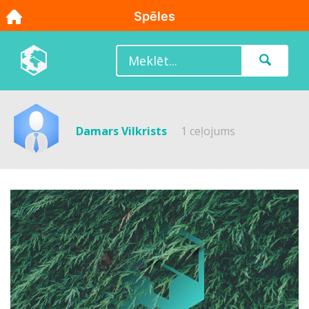
Damars Vilkrists
1 ceļojums