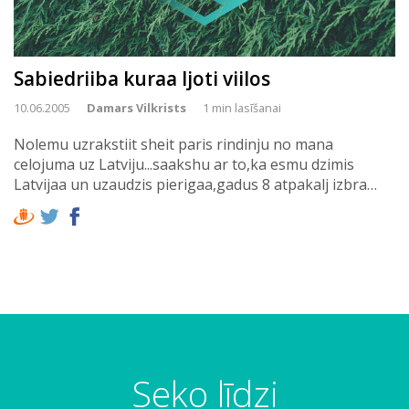
Sabiedriiba kuraa ljoti viilos
10.06.2005
Damars Vilkrists
1 min lasīšanai
Nolemu uzrakstiit sheit paris rindinju no mana
celojuma uz Latviju...saakshu ar to,ka esmu dzimis
Latvijaa un uzaudzis pierigaa,gadus 8 atpakalj izbra…
Seko līdzi