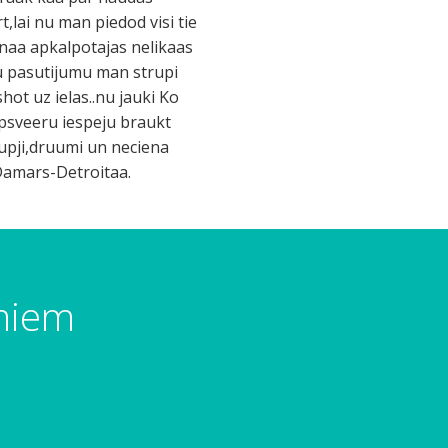
,lai nu man piedod visi tie
anaa apkalpotajas nelikaas
u pasutijumu man strupi
hot uz ielas..nu jauki Ko
 apsveeru iespeju braukt
rupji,druumi un neciena
u Damars-Detroitaa.
umiem