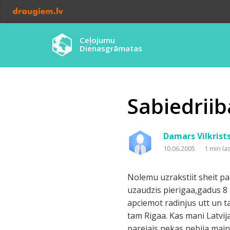
Ceļojumu
Dienasgrāmatas
Sabiedriiba
Damars Vilkrist
10.06.2005
1 min la
Nolemu uzrakstiit sheit pa
uzaudzis pierigaa,gadus 8 
apciemot radinjus utt un t
tam Rigaa. Kas mani Latvijaa
parejais nekas nebija main