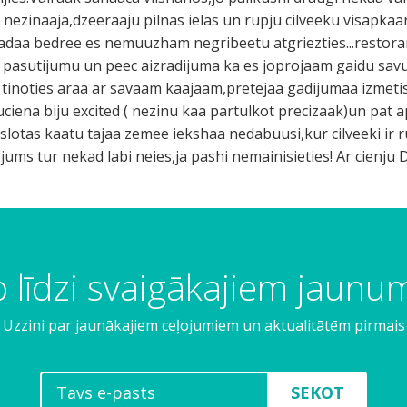
ezinaaja,dzeeraaju pilnas ielas un rupju cilveeku visapkaart
 tadaa bedree es nemuuzham negribeetu atgriezties...restor
 pasutijumu un peec aizradijuma ka es joprojaam gaidu sav
i tinoties araa ar savaam kaajaam,pretejaa gadijumaa izmetis
auciena biju excited ( nezinu kaa partulkot precizaak)un pat
 slotas kaatu tajaa zemee iekshaa nedabuusi,kur cilveeki ir 
i,jums tur nekad labi neies,ja pashi nemainisieties! Ar cienj
 līdzi svaigākajiem jaun
Uzzini par jaunākajiem ceļojumiem un aktualitātēm pirmais
SEKOT