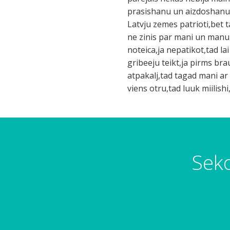
prasishanu un aizdoshanu n
Latvju zemes patrioti,bet
ne zinis par mani un manu
noteica,ja nepatikot,tad la
gribeeju teikt,ja pirms br
atpakalj,tad tagad mani ar
viens otru,tad luuk miilish
Seko