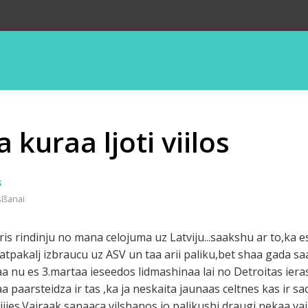
 kuraa ljoti viilos
s
sīšanai
ris rindinju no mana celojuma uz Latviju...saakshu ar to,ka 
atpakalj izbraucu uz ASV un taa arii paliku,bet shaa gada 
aa nu es 3.martaa ieseedos lidmashinaa lai no Detroitas ie
 paarsteidza ir tas ,ka ja neskaita jaunaas celtnes kas ir sace
ijies.Vairaak sanaaca vilshanos,jo palikushi draugi nekaa v