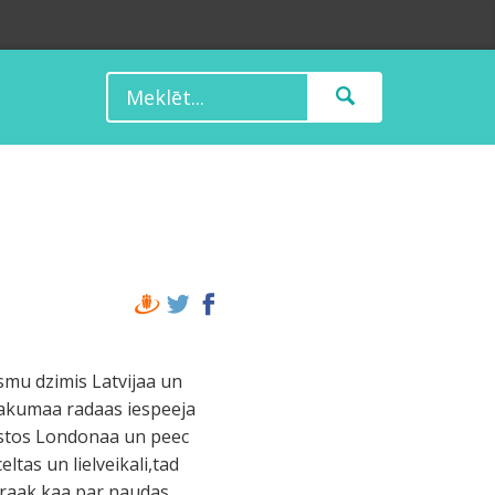
esmu dzimis Latvijaa un
saakumaa radaas iespeeja
rastos Londonaa un peec
ltas un lielveikali,tad
airaak kaa par naudas