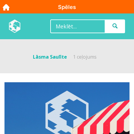
Lāsma Saulīte
1 ceļojums