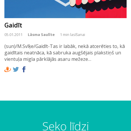
Gaidīt
05.01.2011
Lāsma Saulīte
1 min lasīšanai
(sun)/M.Svīķe/Gaidīt-Tas ir labāk, nekā atcerēties to, kā
gaidītais neatnāca, kā sabruka augšējais plakstiņš un
vientuļa migla pārklājās asaru mežeze…
Seko līdzi