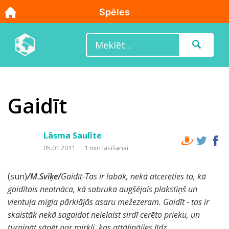
Gaidīt
Lāsma Saulīte
05.01.2011
1 min lasīšanai
(sun)
/M.Svīķe/
Gaidīt-
Tas ir labāk, nekā atcerēties to, kā
gaidītais neatnāca, kā sabruka augšējais plakstiņš un
vientuļa migla pārklājās asaru mežezeram. Gaidīt - tas ir
skaistāk nekā sagaidot neielaist sirdī cerēto prieku, un
turpināt sāpēt par mirkli, kas attālinājies līdz