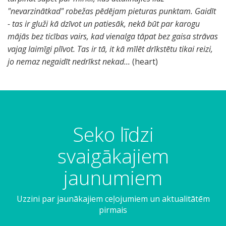
"nevarzinātkad" robežas pēdējam pieturas punktam. Gaidīt
- tas ir gluži kā dzīvot un patiesāk, nekā būt par karogu
mājās bez ticības vairs, kad vienalga tāpat bez gaisa strāvas
vajag laimīgi plīvot. Tas ir tā, it kā mīlēt drīkstētu tikai reizi,
jo nemaz negaidīt nedrīkst nekad...
(heart)
Seko līdzi
svaigākajiem
jaunumiem
Uzzini par jaunākajiem ceļojumiem un aktualitātēm
pirmais