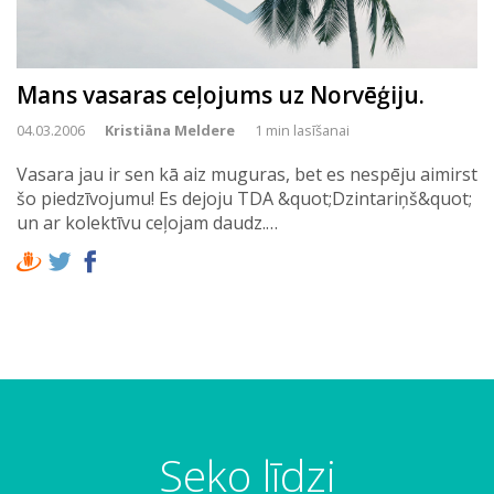
Mans vasaras ceļojums uz Norvēģiju.
04.03.2006
Kristiāna Meldere
1 min lasīšanai
Vasara jau ir sen kā aiz muguras, bet es nespēju aimirst
šo piedzīvojumu! Es dejoju TDA &quot;Dzintariņš&quot;
un ar kolektīvu ceļojam daudz.…
Seko līdzi