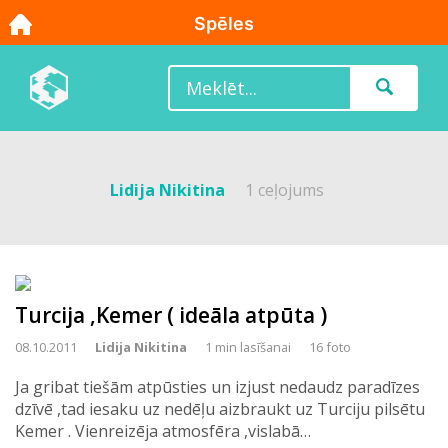
Lidija Nikitina
1 ceļojums
Turcija ,Kemer ( ideāla atpūta )
08.10.2011
Lidija Nikitina
1 min lasīšanai
16 foto
Ja gribat tiešām atpūsties un izjust nedaudz paradīzes
dzīvē ,tad iesaku uz nedēļu aizbraukt uz Turciju pilsētu
Kemer . Vienreizēja atmosfēra ,vislabā…