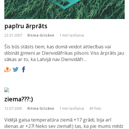
papīru ārprāts
22.01.2007
Ritma Grizāne
1 min lasīšanai
Šis būs stāsts tiem, kas domā veidot attiecības vai
dibināt ģimeni ar Dienvidāfrikas pilsoni. Viss ārprāts jau
sākas ar to, ka Latvijā nav Dienvidāfr…
ziema???:)
12.07.2005
Ritma Grizāne
1 min lasīšanai
49 foto
Vidējā gaisa temperatūra ziemā +17 grādi, bija arī
dienas ar +27! Neko sev ziema!!:) tas, ka pie mums mēdz