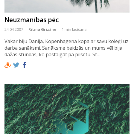
Neuzmanības pēc
24.04.2007
Ritma Grizāne
1 min lasīšanai
Vakar biju Dānijā, Kopenhāgenā kopā ar savu kolēģi uz
darba sanāksmi. Sanāksme beidzās un mums vēl bija
dažas stundas, ko pastaigāt pa pilsētu. St…