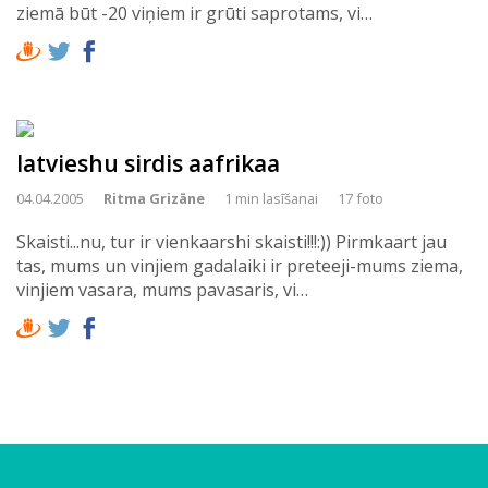
ziemā būt -20 viņiem ir grūti saprotams, vi…
latvieshu sirdis aafrikaa
04.04.2005
Ritma Grizāne
1 min lasīšanai
17 foto
Skaisti...nu, tur ir vienkaarshi skaisti!!!:)) Pirmkaart jau
tas, mums un vinjiem gadalaiki ir preteeji-mums ziema,
vinjiem vasara, mums pavasaris, vi…