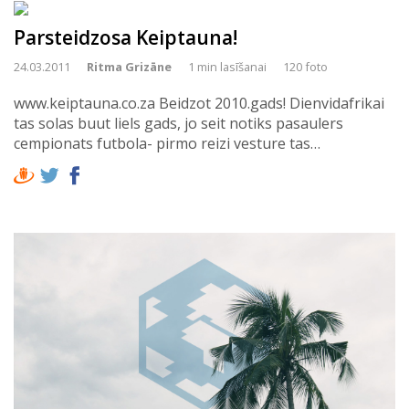
Parsteidzosa Keiptauna!
24.03.2011
Ritma Grizāne
1 min lasīšanai
120 foto
www.keiptauna.co.za Beidzot 2010.gads! Dienvidafrikai
tas solas buut liels gads, jo seit notiks pasaulers
cempionats futbola- pirmo reizi vesture tas…