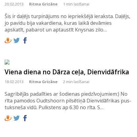
20.02.2013
Ritma Grizāne
1 min lasīšanai
Šis ir daļējs turpinājums no iepriekšējā ieraksta. Daļējs,
jo pavidu bija vakardiena, kuras laikā devāmies
apskatīt, pabarot un aptaustīt Knysnas zilo…
Viena diena no Dārza ceļa, Dienvidāfrika
18.02.2013
Ritma Grizāne
2 min lasīšanai
Sagribējās padalīties ar šodienas piedzīvojumiem:) No
rīta pamodos Oudtshoorn pilsētiņā Dienvidāfrikas pus-
tuksneša vidū. Pulkstens ap 6.30 no rīta. S…