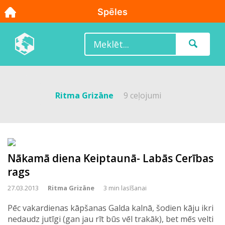
Ritma Grizāne
9 ceļojumi
Nākamā diena Keiptaunā- Labās Cerības
rags
27.03.2013
Ritma Grizāne
3 min lasīšanai
Pēc vakardienas kāpšanas Galda kalnā, šodien kāju ikri
nedaudz jutīgi (gan jau rīt būs vēl trakāk), bet mēs velti