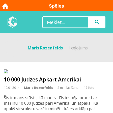
Maris Rozenfelds
1 ceļojums
10 000 Jūdzēs Apkārt Amerikai
10.01.2014
Maris Rozenfelds
2 min lasīšanai
17 foto
Šis ir mans stāsts, kā man radās iespēja braukt ar
mašīnu 10 000 jūdzes pāri Amerikai un atpakaļ. Kā
apakš virsrakstu varētu minēt - kā es atklāju pat…