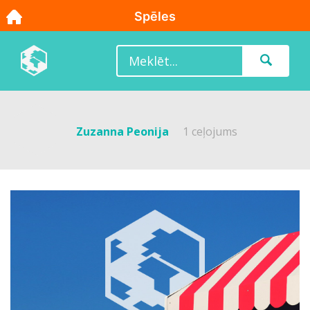
Zuzanna Peonija
1 ceļojums