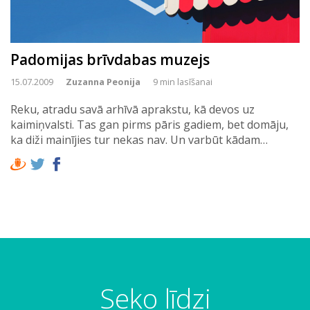
Padomijas brīvdabas muzejs
15.07.2009
Zuzanna Peonija
9 min lasīšanai
Reku, atradu savā arhīvā aprakstu, kā devos uz
kaimiņvalsti. Tas gan pirms pāris gadiem, bet domāju,
ka diži mainījies tur nekas nav. Un varbūt kādam…
Seko līdzi