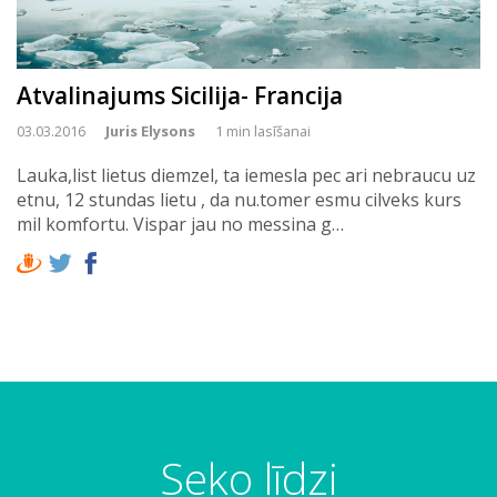
Atvalinajums Sicilija- Francija
03.03.2016
Juris Elysons
1 min lasīšanai
Lauka,list lietus diemzel, ta iemesla pec ari nebraucu uz
etnu, 12 stundas lietu , da nu.tomer esmu cilveks kurs
mil komfortu. Vispar jau no messina g…
Seko līdzi