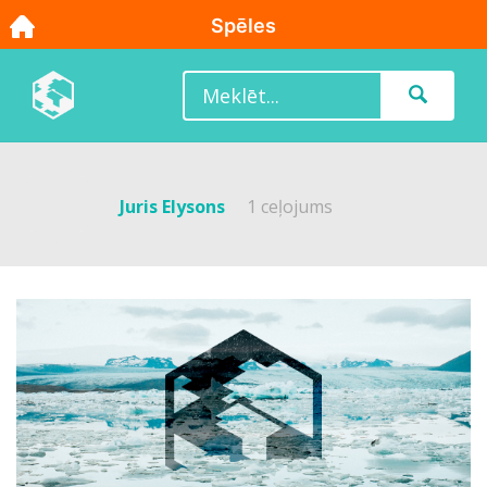
Juris Elysons
1 ceļojums