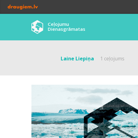
Ceļojumu
Dienasgrāmatas
Laine Liepiņa
1 ceļojums