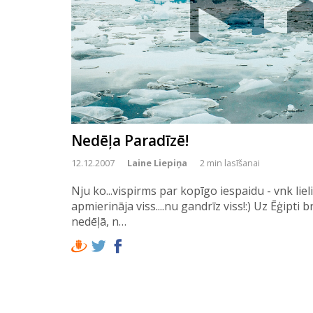
Nedēļa Paradīzē!
12.12.2007
Laine Liepiņa
2 min lasīšanai
Nju ko...vispirms par kopīgo iespaidu - vnk lie
apmierināja viss....nu gandrīz viss!:) Uz Ēģipt
nedēļā, n…