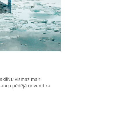
liski!Nu vismaz mani
i braucu pēdējā novembra