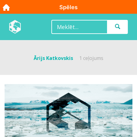
Ārijs Katkovskis
1 ceļojums