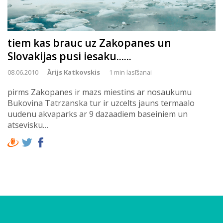
tiem kas brauc uz Zakopanes un
Slovakijas pusi iesaku......
08.06.2010
Ārijs Katkovskis
1 min lasīšanai
pirms Zakopanes ir mazs miestins ar nosaukumu
Bukovina Tatrzanska tur ir uzcelts jauns termaalo
uudenu akvaparks ar 9 dazaadiem baseiniem un
atsevisku…