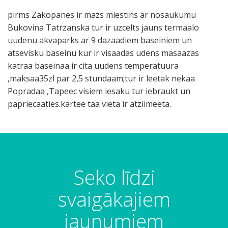
pirms Zakopanes ir mazs miestins ar nosaukumu
Bukovina Tatrzanska tur ir uzcelts jauns termaalo
uudenu akvaparks ar 9 dazaadiem baseiniem un
atsevisku baseinu kur ir visaadas udens masaazas
katraa baseinaa ir cita uudens temperatuura
,maksaa35zl par 2,5 stundaam;tur ir leetak nekaa
Popradaa ,Tapeec visiem iesaku tur iebraukt un
papriecaaties.kartee taa vieta ir atziimeeta.
Seko līdzi
svaigākajiem
jaunumiem