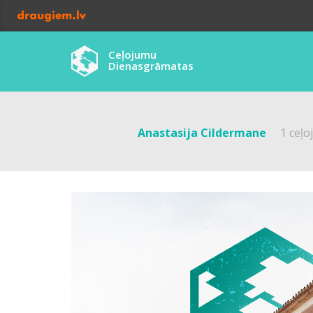
Ceļojumu
Dienasgrāmatas
Anastasija Cildermane
1 ceļ