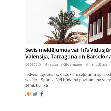
Sevis meklējumos vai Trīs Vidusjūr
Valensija, Tarragona un Barselon
04.06.2010
Anastasija Cildermane
9 min lasīšanai
Iedvesmojoties no daudziem ceļojumu apraksti
savējo… Spānija. Vēl būdama pavisam maza me
zemi, kur ka…