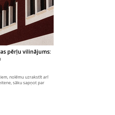
as pērļu vilinājums:
a
em, nolēmu uzrakstīt arī
itene, sāku sapņot par