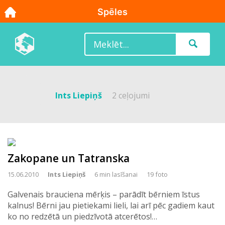
Ints Liepiņš
2 ceļojumi
Zakopane un Tatranska
15.06.2010
Ints Liepiņš
6 min lasīšanai
19 foto
Galvenais brauciena mērķis – parādīt bērniem īstus
kalnus! Bērni jau pietiekami lieli, lai arī pēc gadiem kaut
ko no redzētā un piedzīvotā atcerētos!…