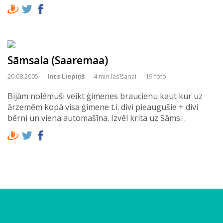
Sāmsala (Saaremaa)
20.08.2005
Ints Liepiņš
4 min lasīšanai
19 foto
Bijām nolēmuši veikt ģimenes braucienu kaut kur uz
ārzemēm kopā visa ģimene t.i. divi pieaugušie + divi
bērni un viena automašīna. Izvēl krita uz Sāms…