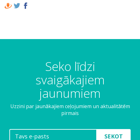
Seko līdzi
svaigākajiem
jaunumiem
Uzzini par jaunākajiem ceļojumiem un aktualitātēm
pirmais
SEKOT