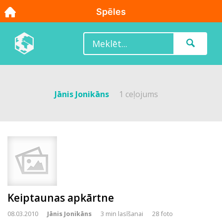
Jānis Jonikāns
1 ceļojums
Keiptaunas apkārtne
08.03.2010
Jānis Jonikāns
3 min lasīšanai
28 foto