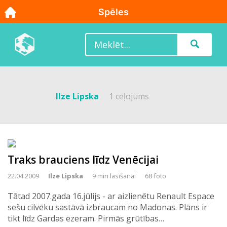
Ilze Lipska
1 ceļojums
Traks brauciens līdz Venēcijai
22.04.2009
Ilze Lipska
9 min lasīšanai
68 foto
Tātad 2007.gada 16.jūlijs - ar aizlienētu Renault Espace
sešu cilvēku sastāvā izbraucam no Madonas. Plāns ir
tikt līdz Gardas ezeram. Pirmās grūtības…