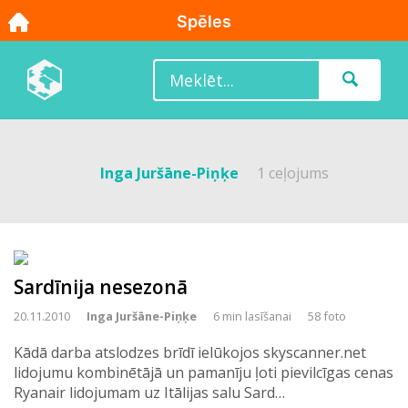
Inga Juršāne-Piņķe
1 ceļojums
Sardīnija nesezonā
20.11.2010
Inga Juršāne-Piņķe
6 min lasīšanai
58 foto
Kādā darba atslodzes brīdī ielūkojos skyscanner.net
lidojumu kombinētājā un pamanīju ļoti pievilcīgas cenas
Ryanair lidojumam uz Itālijas salu Sard…