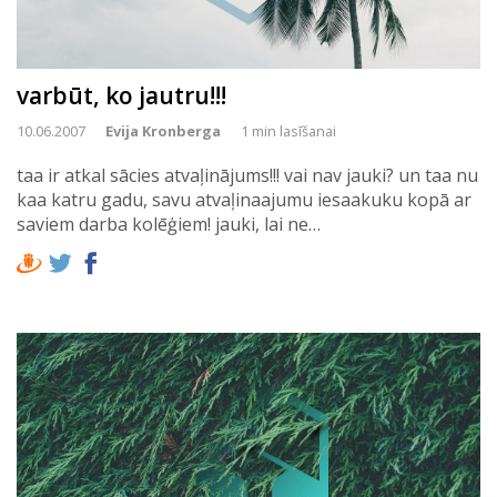
varbūt, ko jautru!!!
10.06.2007
Evija Kronberga
1 min lasīšanai
taa ir atkal sācies atvaļinājums!!! vai nav jauki? un taa nu
kaa katru gadu, savu atvaļinaajumu iesaakuku kopā ar
saviem darba kolēģiem! jauki, lai ne…