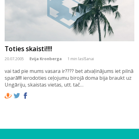
Toties skaisti!!!!
20.07.2005
Evija Kronberga
1 min lasīšanai
vai tad pie mums vasara ir???? bet atvaļinājums iet pilnā
sparā!!!! ierodoties ceļojumu birojā doma bija braukt uz
Ungāriju, skaistas vietas, utt. tač…