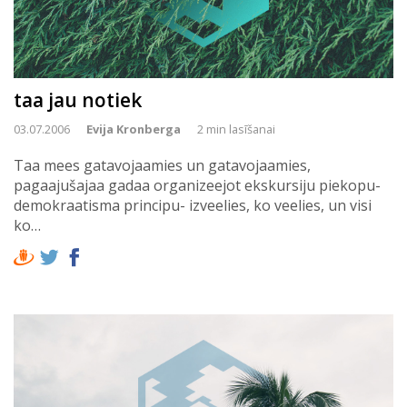
taa jau notiek
03.07.2006
Evija Kronberga
2 min lasīšanai
Taa mees gatavojaamies un gatavojaamies,
pagaajušajaa gadaa organizeejot ekskursiju piekopu-
demokraatisma principu- izveelies, ko veelies, un visi
ko…