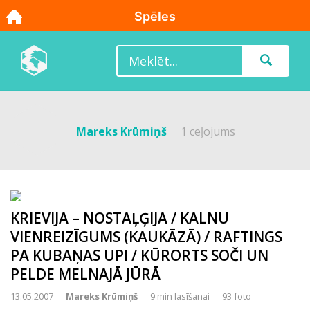
Mareks Krūmiņš
1 ceļojums
KRIEVIJA – NOSTAĻĢIJA / KALNU
VIENREIZĪGUMS (KAUKĀZĀ) / RAFTINGS
PA KUBAŅAS UPI / KŪRORTS SOČI UN
PELDE MELNAJĀ JŪRĀ
13.05.2007
Mareks Krūmiņš
9 min lasīšanai
93 foto