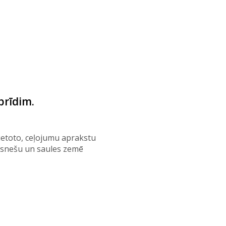
brīdim.
vietoto, ceļojumu aprakstu
uksnešu un saules zemē