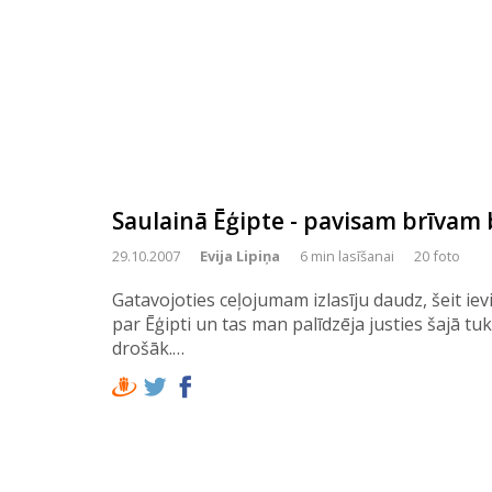
Saulainā Ēģipte - pavisam brīvam 
29.10.2007
Evija Lipiņa
6 min lasīšanai
20 foto
Gatavojoties ceļojumam izlasīju daudz, šeit ie
par Ēģipti un tas man palīdzēja justies šajā t
drošāk.…