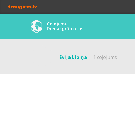
Ceļojumu
Dienasgrāmatas
Evija Lipiņa
1 ceļojums