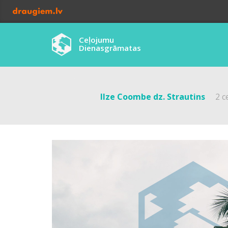
Ceļojumu
Dienasgrāmatas
Ilze Coombe dz. Strautins
2 c