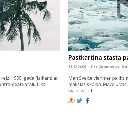
Pastkartina stasta pa
ai
11.12.2006
Ilze Coombe dz. St
 reizi 1995. gada (laikam) ar
Man Sveice vienmer paliks m
tra-deal karali. Tikai
makslas skolaa. Maceju vaci
(vacu valod…