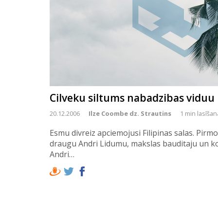
Cilveku siltums nabadzibas viduu
20.12.2006
Ilze Coombe dz. Strautins
1 min lasīšan
Esmu divreiz apciemojusi Filipinas salas. Pirmo
draugu Andri Lidumu, makslas bauditaju un kon
Andri…