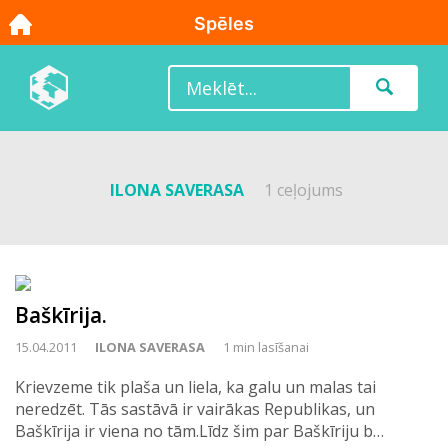
ILONA SAVERASA
1 ceļojums
Baškīrija.
15.04.2011
ILONA SAVERASA
1 min lasīšanai
Krievzeme tik plaša un liela, ka galu un malas tai
neredzēt. Tās sastāvā ir vairākas Republikas, un
Baškīrija ir viena no tām.Līdz šim par Baškīriju b…