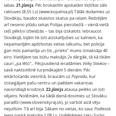
labas.
21.jūnijs
. Pēc brokastīm apskatām
Veļičkas
sāls
raktuves (8,55 Ls) (www.kopalnia.pl).Tālāk dodamies uz
Slovākiju, baudot skaistos skatus pa ceļam. Redzējām
arī neseno plūdu sekas Polijas pierobežā – vienā vietā
ceļš pēkšņi izbeidzās – tas bija izskalots. Iebraucot
Slovākijā, bijām tik ļoti aizskatījušies uz kalniem, ka
nepamanījām apdzīvotas vietas sākumu, bet policija
gan mūs pamanīja un šis „prieks” mums izmaksāja 40
eiro. Vietējiem tas būtu maksājis 2x dārgāk, tā kā tikām
cauri „pa lēto”... Pēcpusdienā ieradāmies
Velky Slavkov
–
savā naktsmītnē turpmākajām 5 dienām. Pēc
iekārtošanās viesnīcā, braucām uz
Popradu
, kur
izstaigājam pašu centru un paēdam vakariņas
nacionālajā krodziņā.
22.jūnijs
atausa pelēks un ļoti
vējains. Nolēmām, ka šādā dienā dosimies uz Slovāku
paradīzi (www.slovenskyraj.sk), jo varbūt aizā vēju
nejutīsim. Tā arī bija. Sākam no vietas, ko sauc
Podlesok
.
Ieeja parkā maksāja 1,08 Ls. Izvēlējāmies taku
Sucha