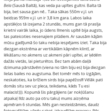
Bela
(Sausā Baltā), kas veda pa upītes gultni. Balta tā
bija, bet sausa gan nē... Taka sākas 550m v.j.l. un
beidzas 959m v.j.l. un ir 3,8 km gara. Labos laika
apstākļos tā izejama 2 stundās, mums gan tā prasīja
krietni vairāk laika, jo ūdens līmenis upītē bija augsts,
tas pateicoties nesenajiem plūdiem. Ar sausām kājām
mūsu gadījumā šo taku nebija iespējams iziet. Taka bija
diezgan ekstrēma ar vertikālām kāpnēm klintī, ar
lēkāšanu no akmens uz akmeni pāri upītei, ar ķēdēm
dažās vietās, lai pieturētos. Bez tam abām daiļā
dzimuma pārstāvēm (viena no tām biju es) bija diezgan
lielas bailes no augstuma. Bet tomēr mēs to izgājām,
neskatoties, ka brīžiem sirds bija papēžos!!! Vēlāk pati
domās situ sev uz pleca, teikdama, kāds Tu esi
malacis!:))). Kopumā šis pārgājiens (ar nokļūšanu
atpakaļ līdz auto pa otru taku) mums aizņēma
apmēram 6 stundas. Mēs gan nesteidzāmies, daudz
fotografējām, vārdu sakot, izbaudījām procesu. Pēc