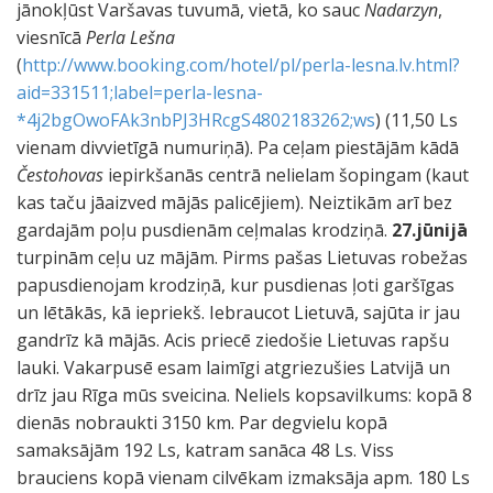
jānokļūst Varšavas tuvumā, vietā, ko sauc
Nadarzyn
,
viesnīcā
Perla Lešna
(
http://www.booking.com/hotel/pl/perla-lesna.lv.html?
aid=331511;label=perla-lesna-
*4j2bgOwoFAk3nbPJ3HRcgS4802183262;ws
) (11,50 Ls
vienam divvietīgā numuriņā). Pa ceļam piestājām kādā
Čestohovas
iepirkšanās centrā nelielam šopingam (kaut
kas taču jāaizved mājās palicējiem). Neiztikām arī bez
gardajām poļu pusdienām ceļmalas krodziņā.
27.jūnijā
turpinām ceļu uz mājām. Pirms pašas Lietuvas robežas
papusdienojam krodziņā, kur pusdienas ļoti garšīgas
un lētākās, kā iepriekš. Iebraucot Lietuvā, sajūta ir jau
gandrīz kā mājās. Acis priecē ziedošie Lietuvas rapšu
lauki. Vakarpusē esam laimīgi atgriezušies Latvijā un
drīz jau Rīga mūs sveicina. Neliels kopsavilkums: kopā 8
dienās nobraukti 3150 km. Par degvielu kopā
samaksājām 192 Ls, katram sanāca 48 Ls. Viss
brauciens kopā vienam cilvēkam izmaksāja apm. 180 Ls