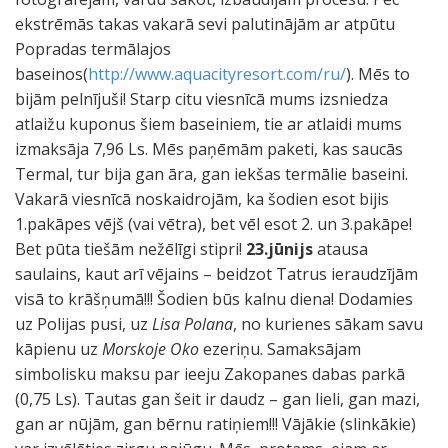
ekstrēmās takas vakarā sevi palutinājām ar atpūtu
Popradas termālajos
baseinos(
http://www.aquacityresort.com/ru/
). Mēs to
bijām pelnījuši! Starp citu viesnīcā mums izsniedza
atlaižu kuponus šiem baseiniem, tie ar atlaidi mums
izmaksāja 7,96 Ls. Mēs paņēmām paketi, kas saucās
Termal, tur bija gan āra, gan iekšas termālie baseini.
Vakarā viesnīcā noskaidrojām, ka šodien esot bijis
1.pakāpes vējš (vai vētra), bet vēl esot 2. un 3.pakāpe!
Bet pūta tiešām nežēlīgi stipri!
23.jūnijs
atausa
saulains, kaut arī vējains – beidzot Tatrus ieraudzījām
visā to krāšņumā!!! Šodien būs kalnu diena! Dodamies
uz Polijas pusi, uz
Lisa Polana
, no kurienes sākam savu
kāpienu uz
Morskoje Oko
ezeriņu. Samaksājam
simbolisku maksu par ieeju Zakopanes dabas parkā
(0,75 Ls). Tautas gan šeit ir daudz – gan lieli, gan mazi,
gan ar nūjām, gan bērnu ratiņiem!!! Vājākie (slinkākie)