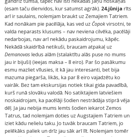
gandrīz tumsā, tāpēc nav īsti nekādas Jāņu noskaņas
(esam taču dienvidos, kur satumst agrāk).
24.jūnija
rīts
arī ir saulains, nolemjam braukt uz Zemajiem Tatriem.
Kad nonākam pie pacēlāja, kas ved uz
Čopok
virsotni, te
valda neparasts klusums – nav neviena cilvēka, pacēlāji
nedarbojas, nav arī nekādu paskaidrojumu, kāpēc.
Nekādā skaidrībā netikuši, braucam atpakaļ uz
Demanovas
ledus alām (stalaktītu alās puse no mums
jau ir bijuši) (ieejas maksa – 8 eiro). Par šo pasākumu
esmu mazliet vīlusies, it kā jau interesanti, bet bija
mazuma piegarša, likās, ka par 8 eiro vajadzētu ko
vairāk. Bez tam ekskursijas notiek tikai gida pavadībā,
kurš runā slovāku valodā. No satiktajiem latviešiem
noskaidrojam, ka pacēlāji šodien nestrādāja stiprā vēja
dēļ. Ja jau nebija mums lemts šodien iekarot Zemos
Tatrus, tad nolemjam doties uz Augstajiem Tatriem un
iziet kādu nelielu taku. Jo tuvāk braucam Tatriem, jo
pelēkāks paliek un drīz jau sāk arī līt. Nolemjam tomēr