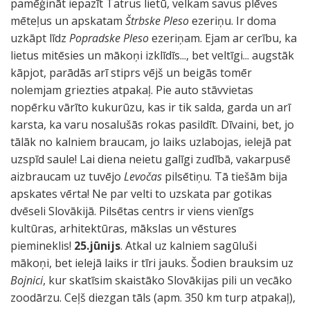
pamēģināt iepazīt Tatrus lietū, velkam savus plēves
mēteļus un apskatam
Štrbske Pleso
ezeriņu. Ir doma
uzkāpt līdz
Popradske Pleso
ezeriņam. Ejam ar cerību, ka
lietus mitēsies un mākoņi izklīdīs..., bet veltīgi... augstāk
kāpjot, parādās arī stiprs vējš un beigās tomēr
nolemjam griezties atpakaļ. Pie auto stāvvietas
nopērku vārīto kukurūzu, kas ir tik salda, garda un arī
karsta, ka varu nosalušās rokas pasildīt. Dīvaini, bet, jo
tālāk no kalniem braucam, jo laiks uzlabojas, ielejā pat
uzspīd saule! Lai diena neietu galīgi zudībā, vakarpusē
aizbraucam uz tuvējo
Levočas
pilsētiņu. Tā tiešām bija
apskates vērta! Ne par velti to uzskata par gotikas
dvēseli Slovākijā. Pilsētas centrs ir viens vienīgs
kultūras, arhitektūras, mākslas un vēstures
piemineklis!
25.jūnijs
. Atkal uz kalniem sagūluši
mākoņi, bet ielejā laiks ir tīri jauks. Šodien brauksim uz
Bojnici
, kur skatīsim skaistāko Slovākijas pili un vecāko
zoodārzu. Ceļš diezgan tāls (apm. 350 km turp atpakaļ),