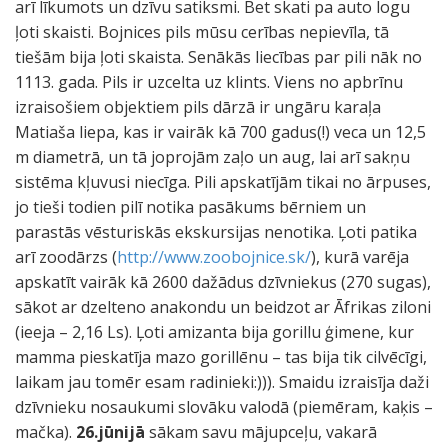
arī līkumots un dzīvu satiksmi. Bet skati pa auto logu
ļoti skaisti. Bojnices pils mūsu cerības nepievīla, tā
tiešām bija ļoti skaista. Senākās liecības par pili nāk no
1113. gada. Pils ir uzcelta uz klints. Viens no apbrīnu
izraisošiem objektiem pils dārzā ir ungāru karaļa
Matiaša liepa, kas ir vairāk kā 700 gadus(!) veca un 12,5
m diametrā, un tā joprojām zaļo un aug, lai arī sakņu
sistēma kļuvusi niecīga. Pili apskatījām tikai no ārpuses,
jo tieši todien pilī notika pasākums bērniem un
parastās vēsturiskās ekskursijas nenotika. Ļoti patika
arī zoodārzs (
http://www.zoobojnice.sk/
), kurā varēja
apskatīt vairāk kā 2600 dažādus dzīvniekus (270 sugas),
sākot ar dzelteno anakondu un beidzot ar Āfrikas ziloni
(ieeja – 2,16 Ls). Ļoti amizanta bija gorillu ģimene, kur
mamma pieskatīja mazo gorillēnu – tas bija tik cilvēcīgi,
laikam jau tomēr esam radinieki:))). Smaidu izraisīja daži
dzīvnieku nosaukumi slovāku valodā (piemēram, kaķis –
mačka).
26.jūnijā
sākam savu mājupceļu, vakarā