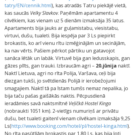
tatry/EN/cennik.html
), kas atradās Tatru piekājē vietā,
kas saucās
Velky Slavkov
. Paņēmām apartamentu 4
cilvēkiem, kas vienam uz 5 dienām izmaksāja 35 latus.
Apartaments bija jauks ar guļamistabu, viesistabu,
virtuvi, dušu, tualeti. Bija iespēja par 3 Ls piepirkt
brokastis, ko arī vienu rītu izmēģinājām un secinājām,
ka nav vērts. Pašiem pērkot pārtiku un gatavojot
sanāca lētāk un labāk. Virtuvē bija gan ledusskapis, gan
gāzes plīts, gan trauki. Izbraucām agri –
20.jūnija
naktī.
Naktī Lietuva, agri no rīta Polija, Varšava, ceļi bija
diezgan tukši, jo svētdienās Polijā ir ierobežojumi
smagajiem. Naktī tā pa īstam tumšs nemaz nepalika, jo
bija taču pašas gaišākās naktis. Pēcpusdienā
ieradāmies savā naktsmītnē
Veļičkā Hostel Kinga
(nobraukti 1051 km). 2-vietīgs numuriņš ar privātu
dušu, bet tualeti gaitenī vienam cilvēkam izmaksāja 9,25
Ls(
http://www.booking.com/hotel/pl/hostel-kinga.html
).
No rīta pasūtījām brokastis par 1,80 Ls, kas bija ļoti