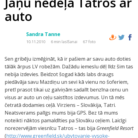
Jāņu nedēļa Tatros ar
auto
Sandra Tanne
10.11.2010
6 min lasīšanai
67 foto
Sen gribēju izmēģināt, kā ir pašiem ar savu auto doties
tālāk ārpus LV robežām. Dažādu iemeslu dēļ līdz šim tas
nebija izdevies. Beidzot šogad kāds labs draugs
piedāvāja savu Mazdiņu un sevi kā vienu no šoferiem,
pretī prasot tikai uz galviņām sadalīt benzīna cenu un
visus ar auto un ceļu saistītos izdevumus. Un tā mēs
četratā dodamies ceļā. Virziens – Slovākija, Tatri.
Neatsverams palīgs mums bija GPS. Bez tā mums
noteikti nāktos pamaldīties pa Slovāku ceļiem. Laicīgi
norezervējām viesnīcu Tatros – tas bija
Greenfield Resort
(
http://www.greenfield.sk/ubytovanie-vysoke-