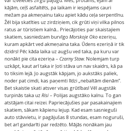
var izvēlēties zirgu pajūgu. Mēs, protams, ejam ar
kājām, ceļš asfaltēts, pa laikam ir iespējams cauri
mežam pa akmeņainu taku apiet kādu ceļa serpentīnu.
Žēl bija skatīties uz zirdziņiem, cik grūti viņi vilka pilnos
ratus ar tūristiem kalnā... Priecājoties par skaistajiem
skatiem, sasniedzam burvīgo
Morskoje Oko
ezeriņu,
kuram apkārt ved akmeņaina taka. Ūdens ezeriņā ir tik
dzidrs! Pēc kāda laika uz augšu ved taka, pa kuru var
nonākt pie cita ezeriņa –
Czarny Staw
. Nolemjam turp
uzkāpt, kaut arī taka ir ļoti stāva un nav skaidrs, kā pa
to tiksim lejā. Jo augstāk kāpjam, jo aukstāks paliek,
noder pat cimdi, kas paņemti līdzi „nebaltām dienām”.
Bet skaistie skati atsver visas grūtības! Vēl augstāk
turpinās taka uz
Risi
– Polijas augstāko kalnu. To gan
atstājam citai reizei. Papriecājušies par pasakainajiem
skatiem, sākam kāpienu lejup. Kad esam sasnieguši
auto stāvvietu, ir pagājušas 8 stundas, esam noguruši,
bet arī gandarīti par redzēto. Mājās nonākam jau