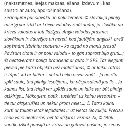
(naktsmītnes, ieejas maksas, ēšana, izdevumi, kas
saistīti ar auto, apdrošināšana).
Secinājumi par slovāku un poļu zemēm: © Slovākijā pilnīgi
mierīgi var iztikt ar krievu valodas zināšanām, jo slovāku un
krievu valodas ir ļoti līdzīgas. Angļu valodas prasmes
slovākiem ir viduvējas un nereti, kad jautājām angliski, pretī
saņēmām izbrīnītu skatienu – ko tagad no manis prasa?
Pavisam citādi ir ar poļu valodu – to gan saprast bija grūti...;
© neatsverams palīgs braucienā ar auto ir GPS. Tas eleganti
pieved pie katra objekta bez maldīšanās; © ar laiku Tatros
ir tāpat, kā ar bitēm – nekad neko nevar zināt... Ja no rīta
spīd saule, tad pilnīgi iespējams, ka pēcpusdienā jau līs... Ja
kalnos līst, tad ielejā var spīdēt saule un laiks var būt pilnīgi
atšķirīgs... Mākoņiem patīk „tusēties” uz kalnu virsotnēm –
tie tur aizķērušies un nekur prom neiet...; © Tatru kalnu
karti ar takām lētāk iegādāties ir uz vietas Slovākijā. Precīzu
cenu vairs neatceros, bet tā atšķīrās vismaz 2x; © lētāk
sanāk dzīvot pansijā ar virtuvi un gatavot pašiem, jo cenas