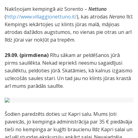
Nakšņojam kempingā aiz Sorento –
Nettuno
(
http://www.villaggionettuno.it/
), kas atrodas
Nerano
līcī.
Kempings iekārtojies uz klints jūras malā, mājiņas
atrodas dažādos augstumos, no vienas pie otras un arī
līdz jūrai var nokļūt pa trepēm.
29.09. (pirmdiena)
Rītu sākam ar peldēšanos jūrā
pirms saullēkta. Nekad iepriekš neesmu sagaidījusi
saullēktu, peldoties jūrā. Skatāmies, kā kalnus izgaismo
uzlecošās saules stari. Un tad jau no klints jūras krastā
arī mums parādās saulīte.
Šodien paredzēts doties uz Kapri salu. Mums ļoti
paveicās, jo kempinga administrācija par 35 € piedāvāja
tieši no kempinga ar kuģīti braucienu līdz Kapri salai un
arī vēl stundas ekskursiju apkārt salai. Nevajadzēja