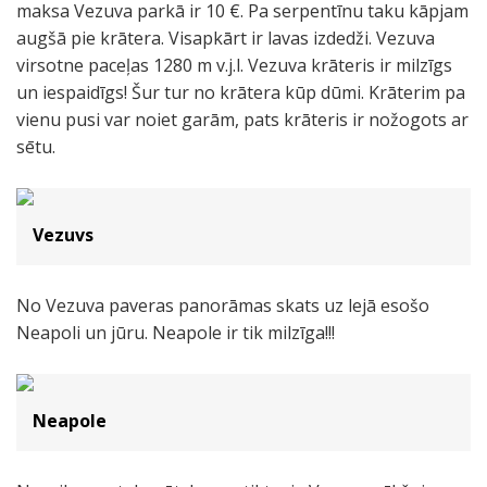
maksa Vezuva parkā ir 10 €. Pa serpentīnu taku kāpjam
augšā pie krātera. Visapkārt ir lavas izdedži. Vezuva
virsotne paceļas 1280 m v.j.l. Vezuva krāteris ir milzīgs
un iespaidīgs! Šur tur no krātera kūp dūmi. Krāterim pa
vienu pusi var noiet garām, pats krāteris ir nožogots ar
sētu.
Vezuvs
No Vezuva paveras panorāmas skats uz lejā esošo
Neapoli un jūru. Neapole ir tik milzīga!!!
Neapole