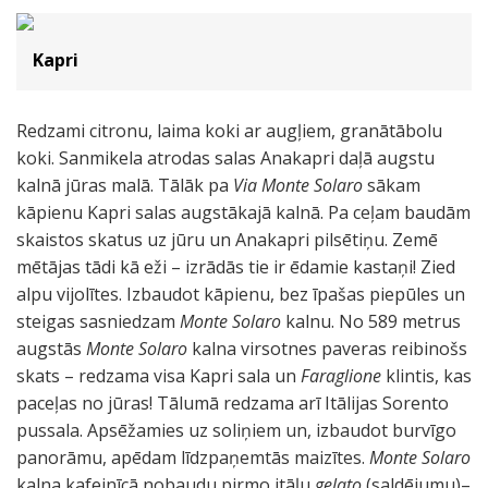
Kapri
Redzami citronu, laima koki ar augļiem, granātābolu
koki. Sanmikela atrodas salas Anakapri daļā augstu
kalnā jūras malā. Tālāk pa
Via Monte Solaro
sākam
kāpienu Kapri salas augstākajā kalnā. Pa ceļam baudām
skaistos skatus uz jūru un Anakapri pilsētiņu. Zemē
mētājas tādi kā eži – izrādās tie ir ēdamie kastaņi! Zied
alpu vijolītes. Izbaudot kāpienu, bez īpašas piepūles un
steigas sasniedzam
Monte Solaro
kalnu. No 589 metrus
augstās
Monte Solaro
kalna virsotnes paveras reibinošs
skats – redzama visa Kapri sala un
Faraglione
klintis, kas
paceļas no jūras! Tālumā redzama arī Itālijas Sorento
pussala. Apsēžamies uz soliņiem un, izbaudot burvīgo
panorāmu, apēdam līdzpaņemtās maizītes.
Monte Solaro
kalna kafejnīcā nobaudu pirmo itāļu
gelato
(saldējumu)–