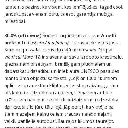
kapteinis paziņo, ka visiem, kas iemīlējušies, tagad esot
jānoskūpsta vienam otru, tā esot garantija mūžīgai
mīlestībai.
30.09. (otrdiena)
Šodien turpināsim ceļu gar
Amalfi
piekrasti
(
Costiera Amalfitana
)
– jūras piekrastes joslu
Sorento pussalas dienvidu daļā no
Pozitano
līdz pat
Vietri sul Mare
. Tā ir slavena ar savu izroboto krastmalu,
gleznainām pilsētiņām, brīnišķīgām pludmalēm un
dabasskatu dažādību un ir iekļauta UNESCO pasaules
mantojuma objektu sarakstā. „Ceļš ar 1000 līkumiem”
apliecas ap augstām klintīm, vijas starp aizām, garām
olīvkoku un citronkoku audzēm, ciematiem ar balti
krāsotiem namiem, ne mirkli neizlaižot no redzesloka
dzirkstoši zilo jūru tālu lejā. Jāpiebilst, ka vietējie pa
šiem mazajiem kalnu ceļiem traucas neiedomājami
veikli, pat lielie autobusi, šaurajos līkumos taurējot,