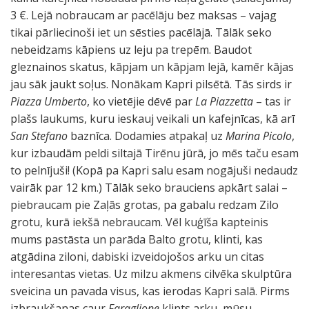
3 €. Lejā nobraucam ar pacēlāju bez maksas – vajag
tikai pārliecinoši iet un sēsties pacēlājā. Tālāk seko
nebeidzams kāpiens uz leju pa trepēm. Baudot
gleznainos skatus, kāpjam un kāpjam lejā, kamēr kājas
jau sāk jaukt soļus. Nonākam Kapri pilsētā. Tās sirds ir
Piazza Umberto
, ko vietējie dēvē par
La Piazzetta
– tas ir
plašs laukums, kuru ieskauj veikali un kafejnīcas, kā arī
San Stefano
baznīca. Dodamies atpakaļ uz
Marina Picolo
,
kur izbaudām peldi siltajā Tirēnu jūrā, jo mēs taču esam
to pelnījuši! (Kopā pa Kapri salu esam nogājuši nedaudz
vairāk par 12 km.) Tālāk seko brauciens apkārt salai –
piebraucam pie Zaļās grotas, pa gabalu redzam Zilo
grotu, kurā iekšā nebraucam. Vēl kuģīša kapteinis
mums pastāsta un parāda Balto grotu, klinti, kas
atgādina ziloni, dabiski izveidojošos arku un citas
interesantas vietas. Uz milzu akmens cilvēka skulptūra
sveicina un pavada visus, kas ierodas Kapri salā. Pirms
izbraukšanas caur
Faraglione
klints arku, mūsu