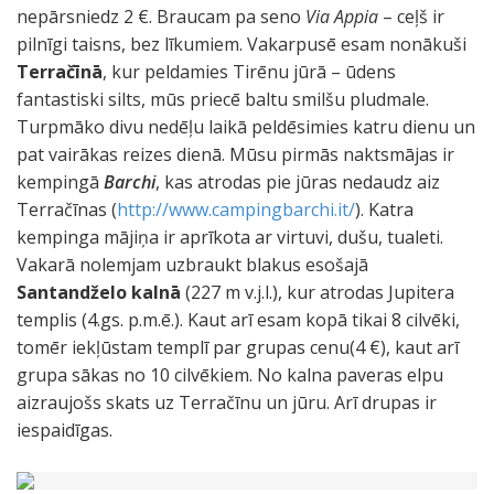
nepārsniedz 2 €. Braucam pa seno
Via Appia
– ceļš ir
pilnīgi taisns, bez līkumiem. Vakarpusē esam nonākuši
Terračīnā
, kur peldamies Tirēnu jūrā – ūdens
fantastiski silts, mūs priecē baltu smilšu pludmale.
Turpmāko divu nedēļu laikā peldēsimies katru dienu un
pat vairākas reizes dienā. Mūsu pirmās naktsmājas ir
kempingā
Barchi
, kas atrodas pie jūras nedaudz aiz
Terračīnas (
http://www.campingbarchi.it/
). Katra
kempinga mājiņa ir aprīkota ar virtuvi, dušu, tualeti.
Vakarā nolemjam uzbraukt blakus esošajā
Santandželo kalnā
(227 m v.j.l.), kur atrodas Jupitera
templis (4.gs. p.m.ē.). Kaut arī esam kopā tikai 8 cilvēki,
tomēr iekļūstam templī par grupas cenu(4 €), kaut arī
grupa sākas no 10 cilvēkiem. No kalna paveras elpu
aizraujošs skats uz Terračīnu un jūru. Arī drupas ir
iespaidīgas.