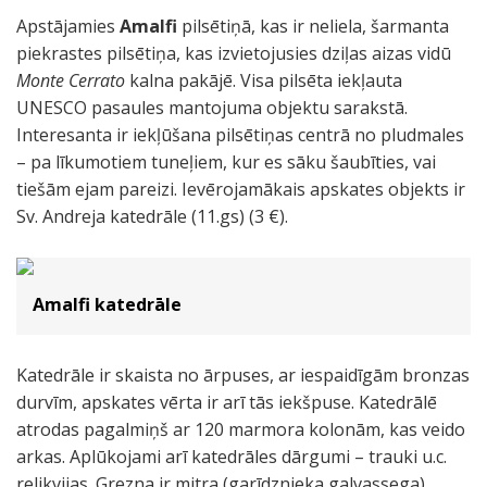
Apstājamies
Amalfi
pilsētiņā, kas ir neliela, šarmanta
piekrastes pilsētiņa, kas izvietojusies dziļas aizas vidū
Monte Cerrato
kalna pakājē. Visa pilsēta iekļauta
UNESCO pasaules mantojuma objektu sarakstā.
Interesanta ir iekļūšana pilsētiņas centrā no pludmales
– pa līkumotiem tuneļiem, kur es sāku šaubīties, vai
tiešām ejam pareizi. Ievērojamākais apskates objekts ir
Sv. Andreja katedrāle (11.gs) (3 €).
Amalfi katedrāle
Katedrāle ir skaista no ārpuses, ar iespaidīgām bronzas
durvīm, apskates vērta ir arī tās iekšpuse. Katedrālē
atrodas pagalmiņš ar 120 marmora kolonām, kas veido
arkas. Aplūkojami arī katedrāles dārgumi – trauki u.c.
relikvijas. Grezna ir mitra (garīdznieka galvassega),