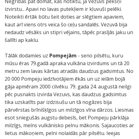
Negribas pat domāt, kas notiktu, ja Vezuvs pēkšņi
izvirstu... Apavi no lavas putekļiem ir kļuvuši pelēki.
Noteikti ērtāk būtu šeit doties ar slēgtiem apaviem,
kaut arī viens otrs veica šo ceļu sandalēs. Vezuvā bija
nedaudz vēsāks un stipri vējains, tāpēc prasījās jaku un
šallīti ap kaklu.
Tālāk dodamies uz
Pompejām
- seno pilsētu, kuru
mūsu ēras 79.gadā apraka vulkāna izvirdums un tā 20
metru zem lavas kārtas atradās daudzus gadsimtus. No
20 000 Pompeju iedzīvotājiem ēkās un uz ielām bojā
gāja apmēram 2000 cilvēku. 79. gada 24. augustā neilgi
pēc pusnakts izvirda Vezuvs, kas daudzus gadsimtus
tika uzskatīts par izdzisušu un tā nogāzes bija
pārvērstas brīnišķīgos un milzīgos vīna dārzos. Liesmas
esot sniegušās augstu debesīs, bet Pompeju pārklāja
milzīgs, melns vulkānisko pelnu mākonis. Sajaucoties ar
lietus mākoņiem, pelni nolaidās pār pilsētu. Ieejas