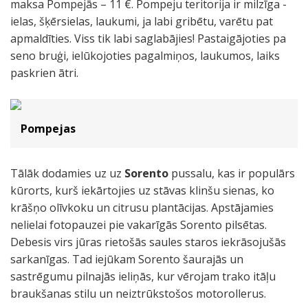
maksa Pompejās – 11 €. Pompeju teritorija ir milzīga -
ielas, šķērsielas, laukumi, ja labi gribētu, varētu pat
apmaldīties. Viss tik labi saglabājies! Pastaigājoties pa
seno bruģi, ielūkojoties pagalmiņos, laukumos, laiks
paskrien ātri.
Pompejas
Tālāk dodamies uz uz
Sorento
pussalu, kas ir populārs
kūrorts, kurš iekārtojies uz stāvas klinšu sienas, ko
krāšņo olīvkoku un citrusu plantācijas. Apstājamies
nelielai fotopauzei pie vakarīgās Sorento pilsētas.
Debesis virs jūras rietošās saules staros iekrāsojušās
sarkanīgas. Tad iejūkam Sorento šaurajās un
sastrēgumu pilnajās ieliņās, kur vērojam trako itāļu
braukšanas stilu un neiztrūkstošos motorollerus.