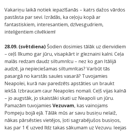
Vakariņu laikā notiek iepazīšanās – katrs dažos vārdos
pastāsta par sevi. Izrādās, ka ceļoju kopā ar
fantastiskiem, interesantiem, dzīvesgudriem,
inteliģentiem cilvēkiem!
28.09. (svētdiena)
Šodien dosimies tālāk uz dienvidiem
– ceļš līkumo gar jūru, visapkārt ir gleznaini kalni. Ceļa
malās redzam daudz siltumnīcu – nez ko gan Itālijā
audzē, ja nepieciešamas siltumnīcas? Varbūt tās
pasargā no karstās saules vasarā? Tuvojamies
Neapolei, kurā nav paredzēts apstāties un braukt
iekšā. Izbraucam caur Neapoles nomali. Ceļš vijas kalnā
– jo augstāk, jo skaistāki skati uz Neapoli un jūru.
Pamazām tuvojamies
Vezuvam
, kas vainojams
Pompeju bojā ejā. Tālāk mūs ar savu busiņu nelaiž,
nākas pārsēsties vietējos, ļoti sagrabējušos busiņos,
kas par 1 € uzved līdz takas sākumam uz Vezuvu. Ieejas