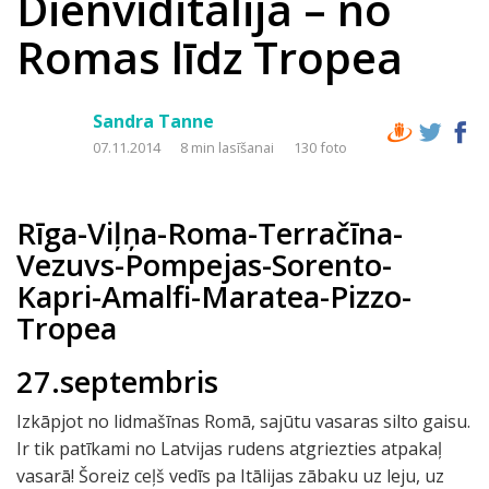
Dienviditālija – no
Romas līdz Tropea
Sandra Tanne
07.11.2014
8 min lasīšanai
130 foto
Rīga-Viļņa-Roma-Terračīna-
Vezuvs-Pompejas-Sorento-
Kapri-Amalfi-Maratea-Pizzo-
Tropea
27.septembris
Izkāpjot no lidmašīnas Romā, sajūtu vasaras silto gaisu.
Ir tik patīkami no Latvijas rudens atgriezties atpakaļ
vasarā! Šoreiz ceļš vedīs pa Itālijas zābaku uz leju, uz