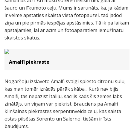
samainās ātri. Arī mūsu šoferīši lieliski tiek galā ar
šauro un līkumoto ceļu. Mums ir sarunāts, ka, ja kādam
ir vēlme apstāties skaistā vietā fotopauzei, tad jādod
ziņa un pie pirmās iespējas apstāsimies. Tā ik pa laikam
apstājamies, lai ar acīm un fotoaparātiem iemūžinātu
skaistos skatus.
Amalfi piekraste
Nogaršoju izslavēto Amalfi svaigi spiesto citronu sulu,
kas man tomēr izrādās pārāk skāba... Kurš nav bijis
Amalfi, tas nepazīst Itāliju, sacījis kāds šīs zemes labs
zinātājs, un viņam var piekrist. Brauciens pa Amalfi
klinšainās piekrastes serpentīnveida ceļu, kas saista
ostas pilsētas Sorento un Salerno, tiešām ir īsts
baudījums.