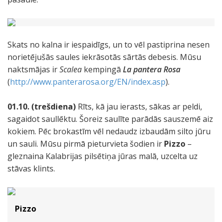
Skats no kalna ir iespaidīgs, un to vēl pastiprina nesen
norietējušās saules iekrāsotās sārtās debesis. Mūsu
naktsmājas ir
Scalea
kempingā
La pantera Rosa
(
http://www.panterarosa.org/EN/index.asp
).
01.10. (trešdiena)
Rīts, kā jau ierasts, sākas ar peldi,
sagaidot saullēktu. Šoreiz saulīte parādās sauszemē aiz
kokiem. Pēc brokastīm vēl nedaudz izbaudām silto jūru
un sauli. Mūsu pirmā pieturvieta šodien ir
Pizzo
–
gleznaina Kalabrijas pilsētiņa jūras malā, uzcelta uz
stāvas klints.
Pizzo