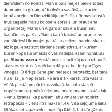
dienvidiem no Romas. Man ir palaimējies pievienoties
domubiedru grupiņai 16 cilvēku sastāvā, ar kuriem
kopā apceļosim Dienviditāliju un Sicīliju. Romas lidostā
mūs sagaida mūsu kolosālie šoferīši un brauciena
organizētāji Māris un Aigars ar saviem busiņiem.
Sadalāmies pa 8 cilvēkiem katrā busiņā un brauciens
var sākties! Līkumojot pa Itālijas ceļiem, baudot skatus
aiz loga, iepazīstot klātienē ceļabiedrus, ar kuriem
būsim kopā turpmākās divas nedēļas, esam nonākuši
pie
Albano ezera
. Apstājamies izlocīt kājas un izbaudīt
skaistos skatus. Nopērkam dārgas, bet ļoti garšīgas
vīnogas, (3 €/kg). Cena gan nedaudz pārsteidz, bet tāda
nu ir Itālija. Nepierasti, ka ārā ir tik karsti, īsta vasara.
Vēlāk piestājam pārtikas veikalā, kur cita starpā
nopērkam turpmākā ceļojuma neatņemamo sastāvdaļu
– vīnu. Izrādās, ka pavisam labu vīnu te var nopirkt
tetrapakās – viens litrs maksā 1.4 €. Visa ceļojuma laikā
lētākais tetrapaku vīns maksāja 0.60 €, bet dārgākais