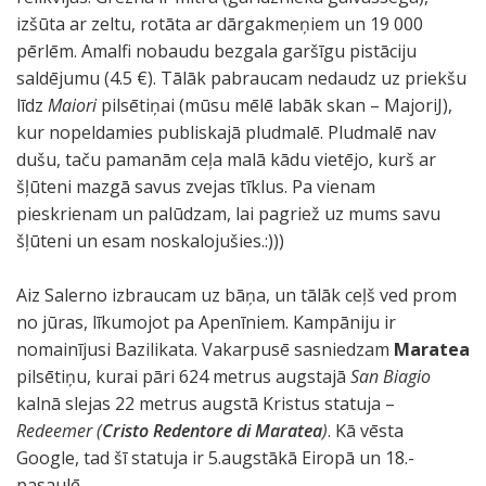
izšūta ar zeltu, rotāta ar dārgakmeņiem un 19 000
pērlēm. Amalfi nobaudu bezgala garšīgu pistāciju
saldējumu (4.5 €). Tālāk pabraucam nedaudz uz priekšu
līdz
Maiori
pilsētiņai (mūsu mēlē labāk skan – MajoriJ),
kur nopeldamies publiskajā pludmalē. Pludmalē nav
dušu, taču pamanām ceļa malā kādu vietējo, kurš ar
šļūteni mazgā savus zvejas tīklus. Pa vienam
pieskrienam un palūdzam, lai pagriež uz mums savu
šļūteni un esam noskalojušies.:)))
Aiz Salerno izbraucam uz bāņa, un tālāk ceļš ved prom
no jūras, līkumojot pa Apenīniem. Kampāniju ir
nomainījusi Bazilikata. Vakarpusē sasniedzam
Maratea
pilsētiņu, kurai pāri 624 metrus augstajā
San Biagio
kalnā slejas 22 metrus augstā Kristus statuja –
Redeemer (
Cristo Redentore di Maratea
)
. Kā vēsta
Google, tad šī statuja ir 5.augstākā Eiropā un 18.-
pasaulē.