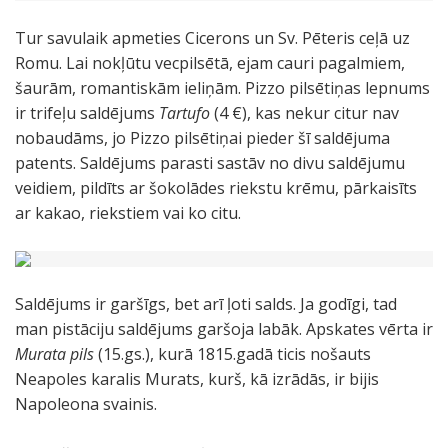
Tur savulaik apmeties Cicerons un Sv. Pēteris ceļā uz
Romu. Lai nokļūtu vecpilsētā, ejam cauri pagalmiem,
šaurām, romantiskām ieliņām. Pizzo pilsētiņas lepnums
ir trifeļu saldējums
Tartufo
(4 €), kas nekur citur nav
nobaudāms, jo Pizzo pilsētiņai pieder šī saldējuma
patents. Saldējums parasti sastāv no divu saldējumu
veidiem, pildīts ar šokolādes riekstu krēmu, pārkaisīts
ar kakao, riekstiem vai ko citu.
Saldējums ir garšīgs, bet arī ļoti salds. Ja godīgi, tad
man pistāciju saldējums garšoja labāk. Apskates vērta ir
Murata pils
(15.gs.), kurā 1815.gadā ticis nošauts
Neapoles karalis Murats, kurš, kā izrādās, ir bijis
Napoleona svainis.