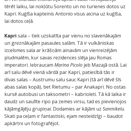
tērēt laiku, lai nokļūtu Sorento un no turienes dotos uz
Kapri. Kuģīša kapteinis Antonio visus aicina uz kuģīša,
lai dotos ceļā.
Kapri
sala – tiek uzskatīta par vienu no slavenākajām
un greznākajām pasaules salām. Tā ir vulkāniskas
izcelsmes sala ar krāšņām ainavām un vienreizējām
pludmalēm, kur savas rezidences slēja jau Romas
imperatori. Iebraucam
Marina Picolo
jeb Mazajā ostā. Lai
arī salu dēvē vienā vārdā par Kapri, patiesībā tās ir
divas salas – Austrumu salu sauc Kapri (tā arī dēvē šīs
abas salas kopā), bet Rietumu – par Anakapri. No ostas
kursē autobusi un taksometri – kabrioleti. Tā kā laika ir
daudz un saulīte ripo pa zemes virsu, tad es pievienojos
kājāmgājēju grupiņai. Dodamies ar kājām uz
Sanmikelu
.
Skati pa ceļam ir fantastiski, ejam nesteidzīgi – baudot
apkārtni un fotografējot.