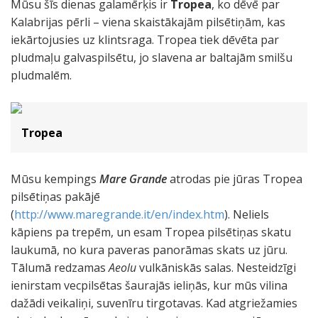
Mūsu šīs dienas galamērķis ir
Tropea
, ko dēvē par
Kalabrijas pērli – viena skaistākajām pilsētiņām, kas
iekārtojusies uz klintsraga. Tropea tiek dēvēta par
pludmaļu galvaspilsētu, jo slavena ar baltajām smilšu
pludmalēm.
Tropea
Mūsu kempings
Mare Grande
atrodas pie jūras Tropea
pilsētiņas pakājē
(
http://www.maregrande.it/en/index.htm
). Neliels
kāpiens pa trepēm, un esam Tropea pilsētiņas skatu
laukumā, no kura paveras panorāmas skats uz jūru.
Tālumā redzamas
Aeolu
vulkāniskās salas. Nesteidzīgi
ienirstam vecpilsētas šaurajās ieliņās, kur mūs vilina
dažādi veikaliņi, suvenīru tirgotavas. Kad atgriežamies