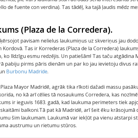
llo de fuente con verdina). Tas tādēļ, ka tajā ļaudis mēdz m
ums (Plaza de la Corredera).
šķērsojot pavisam nelielus laukumiņus uz skveriņus jau dod
Kordovā. Tas ir Korrederas (Plaza de la Corredera) laukum
o, ko līdzīgu esmu redzējis. Un patiešām! Tas taču atgādina
ā pabiju pirms pāris dienām un par ko jau ievietoju divus 
un
Burbonu Madride
.
kā Plaza Mayor Madridē, agrāk tika rīkoti dažadi massu pasā
t korida, no kā arī cēlies tā nosaukums Corredera, kas nozīmē
kums ir ieguvis 1683. gadā, kad laukuma perimeters tiek apj
skaitāmi balkoni.Tā pat kā Madridē, arī šeit ēku krāsojumā d
umu šim laukumam. Laukumā var iekļūt pa vienu atstarpi s
ukuma austrumu un rietumu stūros.