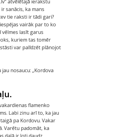
lv” atvēlētajā ierakstu
u ir sanācis, ka mans
 tie raksti ir tādi gari?
c iespējas vairāk par to ko
rī vēlmes lasīt garus
u loks, kuriem tas tomēr
stāsti var palīdzēt plānojot
u jau nosaucu: „Kordova
ļu.
c vakardienas flamenko
ms. Labi zinu arī to, ka jau
astaigā pa Kordovu. Vakar
tā. Varētu padomāt, ka
s daļā ir ļoti daudz