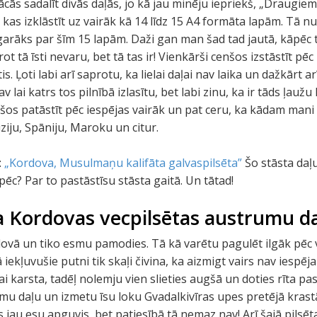
s sadalīt divās daļās, jo kā jau minēju iepriekš, „Draugiem.
s, kas izklāstīt uz vairāk kā 14 līdz 15 A4 formāta lapām. Tā n
arāks par šīm 15 lapām. Daži gan man šad tad jautā, kāpēc tev
ot tā īsti nevaru, bet tā tas ir! Vienkārši cenšos izstāstīt pē
is. Ļoti labi arī saprotu, ka lielai daļai nav laika un dažkārt a
 lai katrs tos pilnībā izlasītu, bet labi zinu, ka ir tāds ļauž
šos patāstīt pēc iespējas vairāk un pat ceru, ka kādam mani 
iju, Spāniju, Maroku un citur.
:
„Kordova, Musulmaņu kalifāta galvaspilsēta”
Šo stāsta daļ
āpēc? Par to pastāstīsu stāsta gaitā. Un tātad!
a Kordovas vecpilsētas austrumu da
rdovā un tiko esmu pamodies. Tā kā varētu pagulēt ilgāk pē
iekļuvušie putni tik skaļi čivina, ka aizmigt vairs nav iespēja
ai karsta, tadēļ nolemju vien slieties augšā un doties rīta p
tumu daļu un izmetu īsu loku Gvadalkivīras upes pretējā kras
 jau esu apguvis, bet patiesībā tā nemaz nav! Arī šajā pilsēta