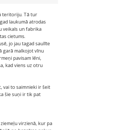
teritoriju. Tā tur
Tagad laukumā atrodas
u veikals un fabrika
tas cietums.
sē, jo jau tagad saulīte
nā garā malkojot vīnu
rmeņi pavisam lēni,
a, kad viens uz otru
 vai to saimnieki ir šeit
 šie suņi ir tik pat
ziemeļu virzienā, kur pa