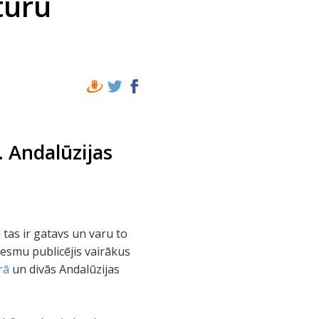
tūru
. Andalūzijas
 tas ir gatavs un varu to
 esmu publicējis vairākus
rā
un divās Andalūzijas