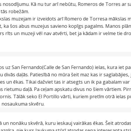
ījās nosodījumu. Kā nu tur arī nebūtu, Romeros de Torres ar 
z tās robežām.
kslas muzejam ir izveidots arī Romero de Torresa mākslas
ikt, ka šos abus muzejus savieno kopīgs pagalms. Manos plān
grs rīts un muzeji vēl nav atvērti, bet ja kādam ir velme tie dr
s uz San Fernando(Calle de San Fernando) ielas, kura iet pa
u divās daļās. Patiesībā no mūra šeit maz kas ir saglabājies, 
s un ēkas. Tikai dažviet tas ir atsegts un ik pa gabalam var
tas rietumu daļā. Pa ceļam apskatu divus no šiem vārtiem. Pi
tornis. Tālāk seko El Portillo vārti, kuriem pretīm otrā ielas 
ša nosaukuma skvēru.
 un nonāku skvērā, kuru ieskauj vairākas ēkas. Šeit atrodas
baznīca, pie kurs laukuma stūrī atrodas sena interesanta strū