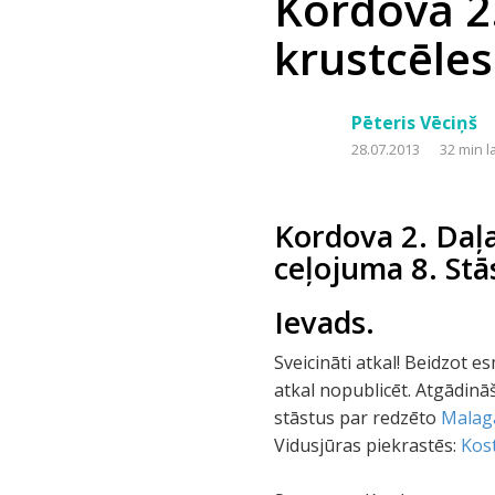
Kordova 2.
krustcēles
Pēteris Vēciņš
28.07.2013
32 min l
Kordova 2. Daļa
ceļojuma 8. Stā
Ievads.
Sveicināti atkal! Beidzot 
atkal nopublicēt. Atgādināš
stāstus par redzēto
Malag
Vidusjūras piekrastēs:
Kost