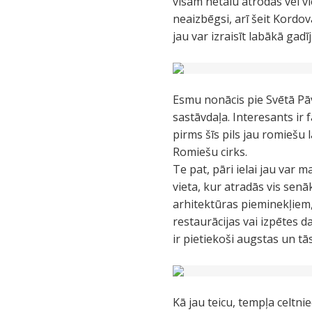
visam netālu atrodas vēl vi
neaizbēgsi, arī šeit Kordovā
jau var izraisīt labākā ga
Esmu nonācis pie Svētā Pāve
sastāvdaļa. Interesants ir f
pirms šīs pils jau romiešu 
Romiešu cirks.
Te pat, pāri ielai jau var m
vieta, kur atradās vis senā
arhitektūras pieminekļiem, 
restaurācijas vai izpētes 
ir pietiekoši augstas un tā
Kā jau teicu, tempļa celtni