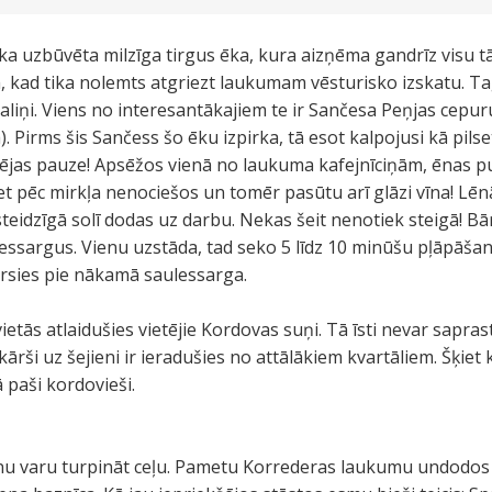
a uzbūvēta milzīga tirgus ēka, kura aizņēma gandrīz visu tā 
m, kad tika nolemts atgriezt laukumam vēsturisko izskatu. 
aliņi. Viens no interesantākajiem te ir Sančesa Peņjas cepur
 Pirms šis Sančess šo ēku izpirka, tā esot kalpojusi kā pilse
 tējas pauze! Apsēžos vienā no laukuma kafejnīciņām, ēnas pu
bet pēc mirkļa nenociešos un tomēr pasūtu arī glāzi vīna! Lē
teidzīgā solī dodas uz darbu. Nekas šeit nenotiek steigā! Bā
essargus. Vienu uzstāda, tad seko 5 līdz 10 minūšu pļāpāšan
ersies pie nākamā saulessarga.
tās atlaidušies vietējie Kordovas suņi. Tā īsti nevar saprast,
ārši uz šejieni ir ieradušies no attālākiem kvartāliem. Šķiet ka
 paši kordovieši.
 nu varu turpināt ceļu. Pametu Korrederas laukumu undodos 