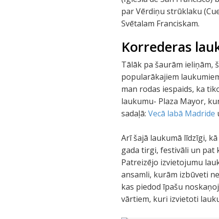
par Vērdiņu strūklaku (Cue
Svētalam Franciskam.
Korrederas lauk
Tālāk pa šaurām ieliņām, 
popularākajiem laukumiem 
man rodas iespaids, ka tik
laukumu- Plaza Mayor, kur
sadaļā:
Vecā labā Madride
Arī šajā laukumā līdzīgi, 
gada tirgi, festivāli un pa
Patreizējo izvietojumu lau
ansamli, kurām izbūveti ne
kas piedod īpašu noskaņoj
vārtiem, kuri izvietoti la