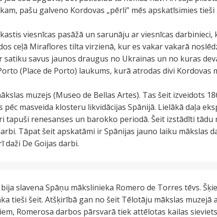
e kam, pašu galveno Kordovas „pērli” mēs apskatīsimies tieši
kastis viesnīcas pasāžā un sarunāju ar viesnīcas darbinieci
dos ceļā Miraflores tilta virzienā, kur es vakar vakarā noslēd
kar satiku savus jaunos draugus no Ukrainas un no kuras de
Porto (Place de Porto) laukums, kurā atrodas divi Kordovas m
ākslas muzejs (Museo de Bellas Artes). Tas šeit izveidots 186
.s pēc masveida klosteru likvidācijas Spānijā. Lielākā daļa e
ri tapuši renesanses un barokko periodā. Šeit izstādīti tādu
bi. Tāpat šeit apskatāmi ir Spānijas jauno laiku mākslas d
rī daži De Goijas darbi.
s. bija slavena Spāņu mākslinieka Romero de Torres tēvs. Šķ
āka tieši šeit. Atšķirībā gan no šeit Tēlotāju mākslas muzej
biem, Romerosa darbos pārsvarā tiek attēlotas kailas sieviets, 