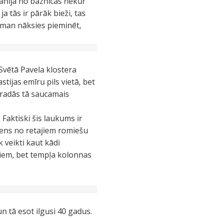
pānijā no baznīcas nekur
ja tās ir pārāk bieži, tas
s man nāksies pieminēt,
 Svētā Pavela klostera
astijas emīru pils vietā, bet
atradās tā saucamais
. Faktiski šis laukums ir
 viens no retajiem romiešu
k veikti kaut kādi
miem, bet tempļa kolonnas
un tā esot ilgusi 40 gadus.