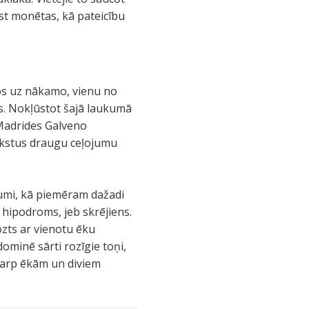
est monētas, kā pateicību
os uz nākamo, vienu no
s. Nokļūstot šajā laukumā
 Madrides Galveno
rakstus draugu ceļojumu
kumi, kā piemēram dažadi
 hipodroms, jeb skrējiens.
ozts ar vienotu ēku
ominē sārti rozīgie toņi,
tarp ēkām un diviem