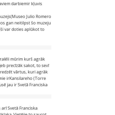
saviem darbiemir kļuvis
 muzejs(Museo Julio Romero
os gan neitilpst šo muzeju
oši var doties aplūkot to
ralēli mūrim kurš agrāk
jeb precīzāk sakot, to sevī
 redzēt vārtus, kuri agrāk
rmie irKansilareho (Torre
pusē jau ir Svetā Franciska
 arī Svetā Franciska
klaka. Vietējie to saucot