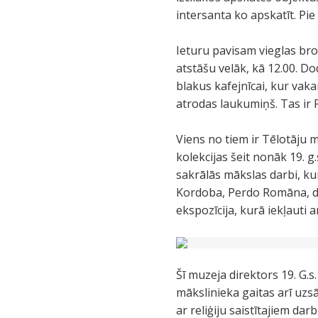
intersanta ko apskatīt. Pi
Ieturu pavisam vieglas bro
atstāšu velāk, kā 12.00. Do
blakus kafejnīcai, kur va
atrodas laukumiņš. Tas ir 
Viens no tiem ir Tēlotāju m
kolekcijas šeit nonāk 19. g
sakrālās mākslas darbi, ku
Kordoba, Perdo Romāna, dar
ekspozīcija, kurā iekļauti a
Šī muzeja direktors 19. G.
mākslinieka gaitas arī uzs
ar reliģiju saistītajiem dar