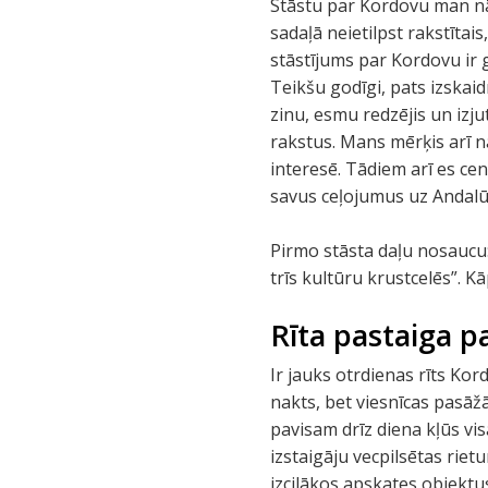
Stāstu par Kordovu man nācā
sadaļā neietilpst rakstītai
stāstījums par Kordovu ir g
Teikšu godīgi, pats izskaidr
zinu, esmu redzējis un izjut
rakstus. Mans mērķis arī nav
interesē. Tādiem arī es cen
savus ceļojumus uz Andalūz
Pirmo stāsta daļu nosaucu
trīs kultūru krustcelēs”. K
Rīta pastaiga p
Ir jauks otrdienas rīts Ko
nakts, bet viesnīcas pasāžā 
pavisam drīz diena kļūs vis
izstaigāju vecpilsētas rie
izcilākos apskates objektus