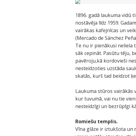
1896. gadā laukuma vidū tik
nostāvēja līdz 1959. Gada
vairākas kafejnīcas un veik
(Mercado de Sánchez Peña).
Te nu ir pienākusi neliela
sāk cepināt. Pasūtu tēju, 
pavēroju,kā kordovieši nes
nesteidzoties uzstāda saul
skatās, kurš tad beidzot ķ
Laukuma stūros vairākās vie
kur tuvumā, vai nu tie vienk
nesteidzīgi un bezrūpīgi kā
Romiešu templis.
Vīna glāze ir iztukšota un