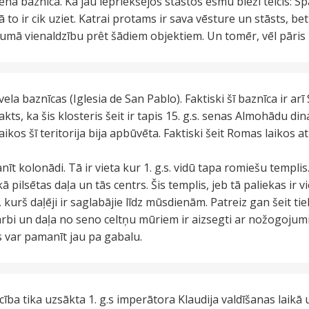
ena baznīca. Kā jau iepriekšējos stāstos esmu bieži teicis: S
 to ir cik uziet. Katrai protams ir sava vēsture un stāsts, bet 
dījumā vienaldzību prêt šādiem objektiem. Un tomēr, vēl pāri
la baznīcas (Iglesia de San Pablo). Faktiski šī baznīca ir arī
akts, ka šis klosteris šeit ir tapis 15. g.s. senas Almohādu din
laikos šī teritorija bija apbūvēta. Faktiski šeit Romas laikos 
anīt kolonādi. Tā ir vieta kur 1. g.s. vidū tapa romiešu templis
kā pilsētas daļa un tās centrs. Šis templis, jeb tā paliekas ir
kurš daļēji ir saglabājie līdz mūsdienām. Patreiz gan šeit tie
darbi un daļa no seno celtņu mūriem ir aizsegti ar nožogoju
s var pamanīt jau pa gabalu.
ecība tika uzsākta 1. g.s imperātora Klaudija valdīšanas laikā 