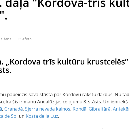
 daļa "Kordova-trīs kul
".
asīšanai
159 foto
. „Kordova trīs kultūru krustcelēs”
sts.
esmu pabeidzis sava stāsta par Kordovu rakstu darbus. Nu tad
u, ka šis ir manu Andalūzijas ceļojumu 8. stāsts. Un iepriekš
ā
,
Granadā
,
Sjerra nevada kalnos
,
Rondā
,
Gibraltārā
,
Antekē
a de Sol
un
Kosta de la Luz
.