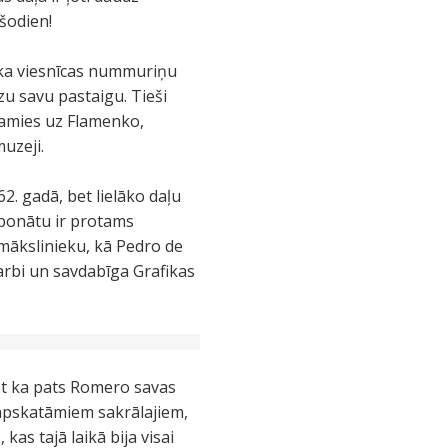
 šodien!
, ka viesnīcas nummuriņu
zu savu pastaigu. Tieši
vamies uz Flamenko,
uzeji.
2. gadā, bet lielāko daļu
ksponātu ir protams
 mākslinieku, kā Pedro de
arbi un savdabīga Grafikas
iet ka pats Romero savas
ā apskatāmiem sakrālajiem,
kas tajā laikā bija visai