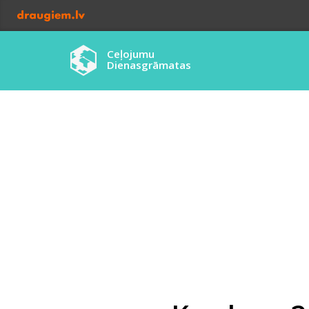
Ceļojumu
Dienasgrāmatas