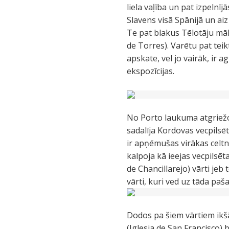
liela vaļība un pat izpeln
Slavens visā Spānijā un ai
Te pat blakus Tēlotāju mā
de Torres). Varētu pat te
apskate, vel jo vairāk, ir a
ekspozīcijas.
No Porto laukuma atgriežo
sadalīja Kordovas vecpilsēt
ir apņēmušas virākas celtne
kalpoja kā ieejas vecpilsē
de Chancillarejo) vārti jeb 
vārti, kuri ved uz tāda pa
Dodos pa šiem vārtiem ikšā
(Iglesia de San Francisco) 