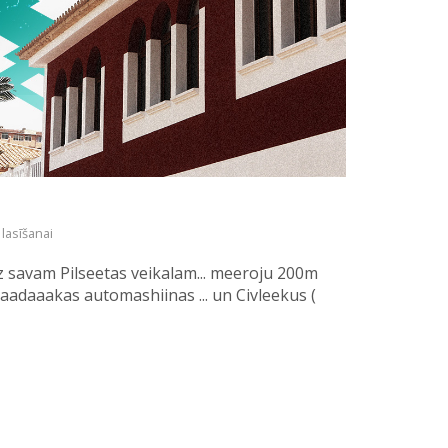
 lasīšanai
iidz savam Pilseetas veikalam... meeroju 200m
zaadaaakas automashiinas ... un Civleekus (