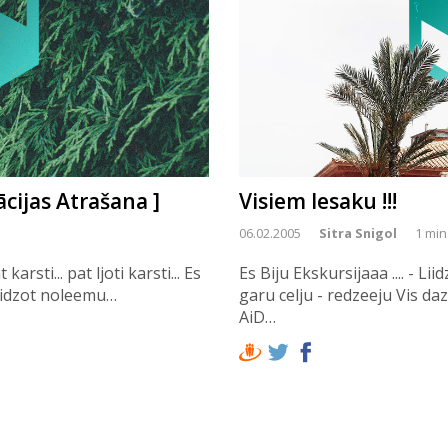
ācijas Atrašana ]
Visiem Iesaku !!!
06.02.2005
Sitra Snigol
1 min
karsti... pat ljoti karsti... Es
Es Biju Ekskursijaaa .... - L
Beidzot noleemu…
garu celju - redzeeju Vis da
AiD…