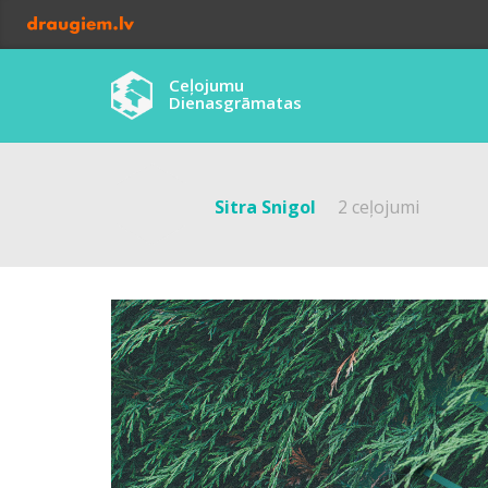
Ceļojumu
Dienasgrāmatas
Sitra Snigol
2 ceļojumi