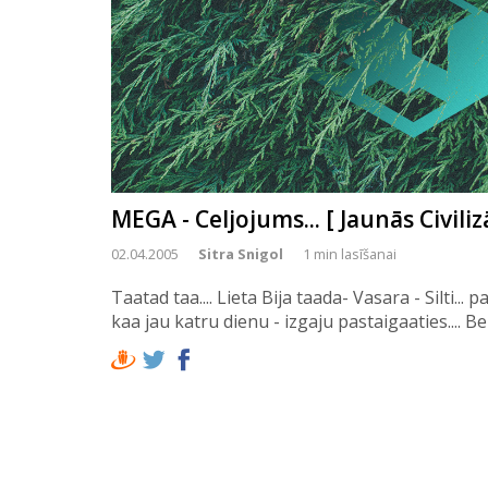
MEGA - Celjojums... [ Jaunās Civiliz
02.04.2005
Sitra Snigol
1 min lasīšanai
Taatad taa.... Lieta Bija taada- Vasara - Silti... pat 
kaa jau katru dienu - izgaju pastaigaaties.... 