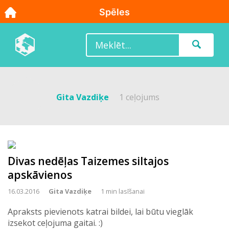
Gita Vazdiķe
1 ceļojums
Divas nedēļas Taizemes siltajos
apskāvienos
16.03.2016
Gita Vazdiķe
1 min lasīšanai
Apraksts pievienots katrai bildei, lai būtu vieglāk
izsekot ceļojuma gaitai. :)