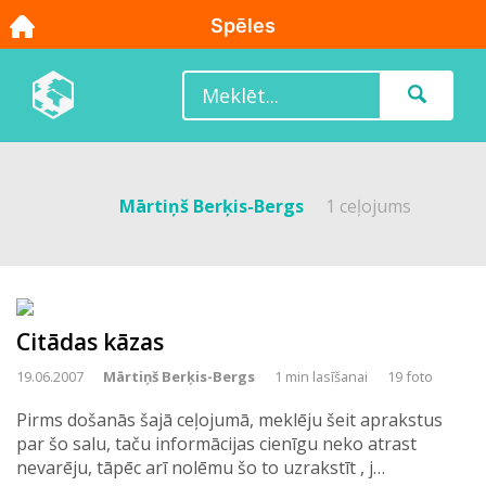
Mārtiņš Berķis-Bergs
1 ceļojums
Citādas kāzas
19.06.2007
Mārtiņš Berķis-Bergs
1 min lasīšanai
19 foto
Pirms došanās šajā ceļojumā, meklēju šeit aprakstus
par šo salu, taču informācijas cienīgu neko atrast
nevarēju, tāpēc arī nolēmu šo to uzrakstīt , j…