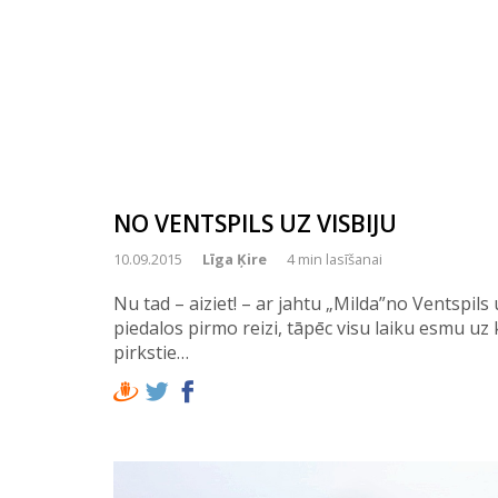
NO VENTSPILS UZ VISBIJU
10.09.2015
Līga Ķire
4 min lasīšanai
Nu tad – aiziet! – ar jahtu „Milda”no Ventspils 
piedalos pirmo reizi, tāpēc visu laiku esmu uz 
pirkstie…