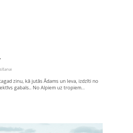
r
sīšanai
agad zinu, kā jutās Ādams un Ieva, izdzīti no
ubjektīvs gabals... No Alpiem uz tropiem…