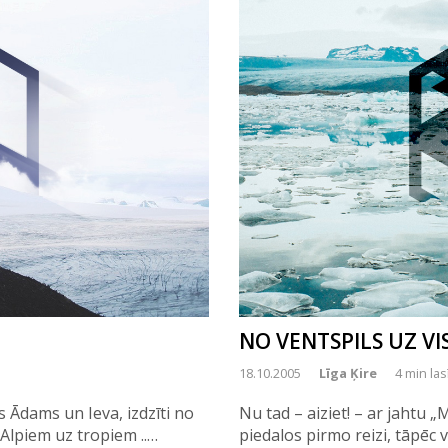
NO VENTSPILS UZ VI
18.10.2005
Līga Ķire
4 min las
s Ādams un Ieva, izdzīti no
Nu tad – aiziet! – ar jahtu „
No Alpiem uz tropiem ..…
piedalos pirmo reizi, tāpēc 