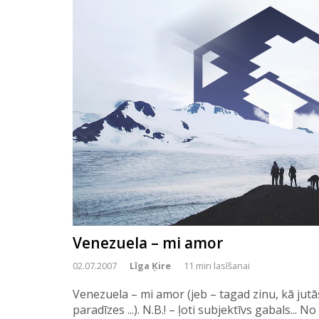
Venezuela – mi amor
02.07.2007
Līga Ķire
11 min lasīšanai
Venezuela – mi amor (jeb – tagad zinu, kā jutā
paradīzes ...). N.B.! – ļoti subjektīvs gabals... 