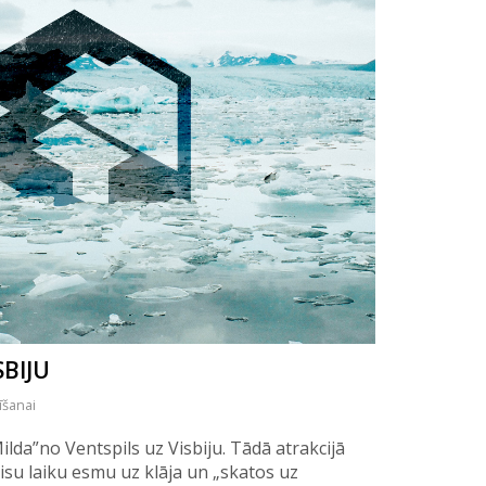
SBIJU
īšanai
Milda”no Ventspils uz Visbiju. Tādā atrakcijā
visu laiku esmu uz klāja un „skatos uz