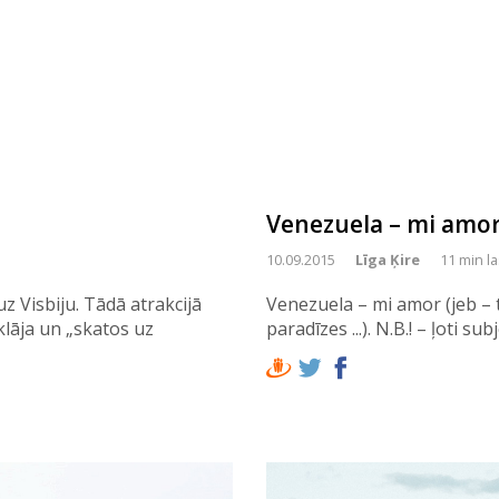
Venezuela – mi amo
10.09.2015
Līga Ķire
11 min la
uz Visbiju. Tādā atrakcijā
Venezuela – mi amor (jeb – t
klāja un „skatos uz
paradīzes ...). N.B.! – ļoti s