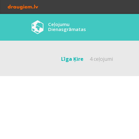
Ceļojumu
Dienasgrāmatas
Līga Ķire
4 ceļojumi