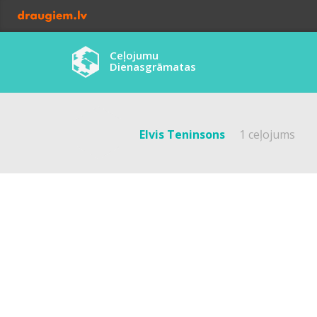
Ceļojumu
Dienasgrāmatas
Elvis Teninsons
1 ceļojums