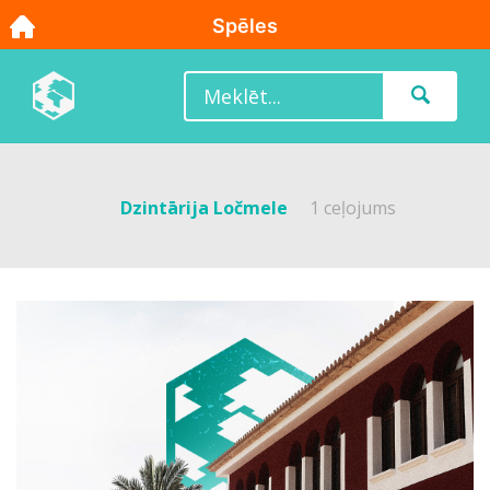
Dzintārija Ločmele
1 ceļojums