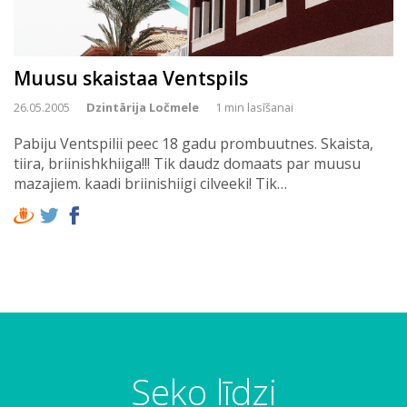
Muusu skaistaa Ventspils
26.05.2005
Dzintārija Ločmele
1 min lasīšanai
Pabiju Ventspilii peec 18 gadu prombuutnes. Skaista,
tiira, briinishkhiiga!!! Tik daudz domaats par muusu
mazajiem. kaadi briinishiigi cilveeki! Tik…
Seko līdzi