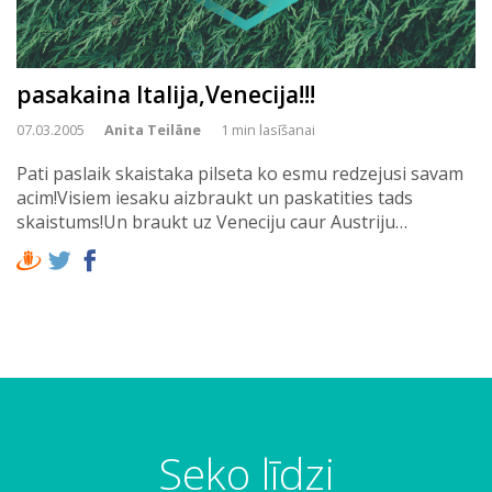
pasakaina Italija,Venecija!!!
07.03.2005
Anita Teilāne
1 min lasīšanai
Pati paslaik skaistaka pilseta ko esmu redzejusi savam
acim!Visiem iesaku aizbraukt un paskatities tads
skaistums!Un braukt uz Veneciju caur Austriju…
Seko līdzi