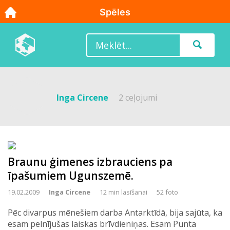
Inga Circene
2 ceļojumi
Braunu ģimenes izbrauciens pa
īpašumiem Ugunszemē.
19.02.2009
Inga Circene
12 min lasīšanai
52 foto
Pēc divarpus mēnešiem darba Antarktīdā, bija sajūta, ka
esam pelnījušas laiskas brīvdieniņas. Esam Punta