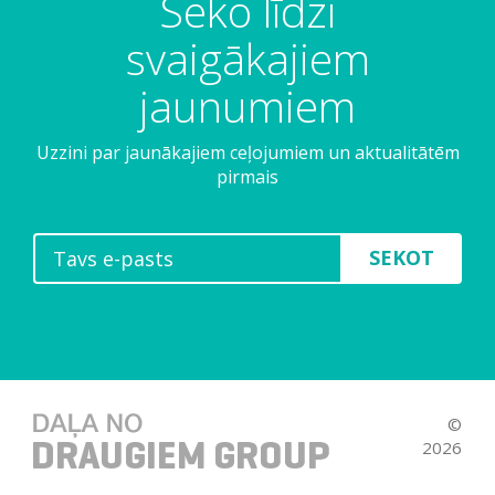
Seko līdzi
svaigākajiem
jaunumiem
Uzzini par jaunākajiem ceļojumiem un aktualitātēm
pirmais
SEKOT
©
2026