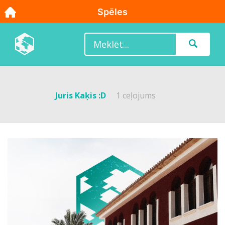
Juris Kaķis :D
1 ceļojums