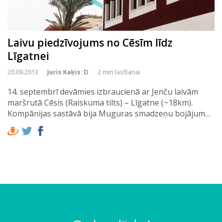
Laivu piedzīvojums no Cēsīm līdz
Līgatnei
20.09.2013
Juris Kaķis :D
2 min lasīšanai
14. septembrī devāmies izbraucienā ar Jenču laivām
maršrutā Cēsis (Raiskuma tilts) – Līgatne (~18km).
Kompānijas sastāvā bija Muguras smadzeņu bojājum…