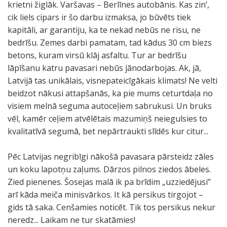
krietni žiglāk. Varšavas – Berlīnes autobānis. Kas zin’,
cik liels cipars ir šo darbu izmaksa, jo būvēts tiek
kapitāli, ar garantiju, ka te nekad nebūs ne risu, ne
bedrīšu. Zemes darbi pamatam, tad kādus 30 cm biezs
betons, kuram virsū klāj asfaltu. Tur ar bedrīšu
lāpīšanu katru pavasari nebūs jānodarbojas. Ak, jā,
Latvijā tas unikālais, visnepateicīgākais klimats! Ne velti
beidzot nākusi attapšanās, ka pie mums ceturtdaļa no
visiem melnā seguma autoceļiem sabrukusi. Un bruks
vēl, kamēr ceļiem atvēlētais mazumiņš neiegulsies to
kvalitatīvā segumā, bet nepārtraukti slīdēs kur citur...
Pēc Latvijas negribīgi nākošā pavasara pārsteidz zāles
un koku lapotņu zaļums. Dārzos pilnos ziedos ābeles.
Zied pienenes. Šosejas malā ik pa brīdim „uzziedējusi”
arī kāda meiča minisvārkos. It kā persikus tirgojot –
gids tā saka. Cenšamies noticēt. Tik tos persikus nekur
neredz... Laikam ne tur skatāmies!