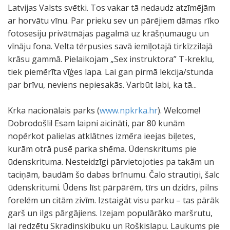
Latvijas Valsts svētki. Tos vakar tā nedaudz atzīmējām
ar horvātu vīnu. Par prieku sev un pārējiem dāmas rīko
fotosesiju privātmājas pagalmā uz krāšņumaugu un
vīnāju fona. Velta tērpusies savā iemīļotajā tirkīzzilajā
krāsu gammā. Pielaikojam „Sex instruktora” T-kreklu,
tiek piemērīta vīģes lapa. Lai gan pirmā lekcija/stunda
par brīvu, neviens nepiesakās. Varbūt labi, ka tā...
Krka nacionālais parks (
www.npkrka.hr
). Welcome!
Dobrodošli! Esam laipni aicināti, par 80 kunām
nopērkot palielas atklātnes izmēra ieejas biļetes,
kurām otrā pusē parka shēma. Ūdenskritums pie
ūdenskrituma. Nesteidzīgi pārvietojoties pa takām un
taciņām, baudām šo dabas brīnumu. Čalo strautiņi, šalc
ūdenskritumi. Ūdens līst pārpārēm, tīrs un dzidrs, pilns
forelēm un citām zivīm. Izstaigāt visu parku – tas pārāk
garš un ilgs pārgājiens. Izejam populārāko maršrutu,
lai redzētu Skradinskibuku un Roškislapu. Laukums pie