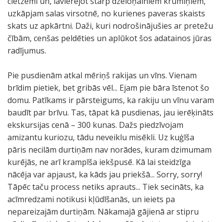
cietzemi un, lavierējot starp dzeloņainiem krūmiņiem,
uzkāpjam salas virsotnē, no kurienes paveras skaists
skats uz apkārtni. Daži, kuri nodrošinājušies ar pretežu
čībām, cenšas peldēties un aplūkot šos adatainos jūras
radījumus.
Pie pusdienām atkal mēriņš rakijas un vīns. Vienam
brīdim pietiek, bet gribās vēl... Ejam pie bāra īstenot šo
domu. Patīkams ir pārsteigums, ka rakiju un vīnu varam
baudīt par brīvu. Tas, tāpat kā pusdienas, jau ierēķināts
ekskursijas cenā – 300 kunas. Dažs piedzīvojam
amizantu kuriozu, tādu neveiklu misēkli. Uz kuģīša
pāris necilām durtiņām nav norādes, kuram dzimumam
kurējās, ne arī krampīša iekšpusē. Kā lai steidzīga
nācēja var apjaust, ka kāds jau priekšā... Sorry, sorry!
Tāpēc taču process netiks aprauts... Tiek secināts, ka
acīmredzami notikusi kļūdīšanās, un ieiets pa
nepareizajām durtiņām. Nākamajā gājienā ar stipru