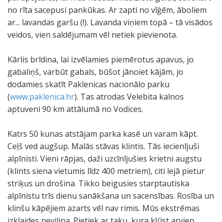
no rīta sacepusi pankūkas. Ar zapti no vīģēm, āboliem
ar... lavandas garšu (!). Lavanda viņiem topā – tā visādos
veidos, vien saldējumam vēl netiek pievienota.
Kārlis brīdina, lai izvēlamies piemērotus apavus, jo
gabaliņš, varbūt gabals, būšot jānoiet kājām, jo
dodamies skatīt Paklenicas nacionālo parku
(
www.paklenica.hr
). Tas atrodas Velebita kalnos
aptuveni 90 km attālumā no Vodices.
Katrs 50 kunas atstājam parka kasē un varam kāpt.
Ceļš ved augšup. Malās stāvas klintis. Tās iecienījuši
alpīnisti. Vieni rāpjas, daži uzcīnījušies krietni augstu
(klints siena vietumis līdz 400 metriem), citi lejā pietur
striķus un drošina. Tikko beigusies starptautiska
alpīnistu trīs dienu sanākšana un sacensības. Rosība un
klinšu kāpējiem azarts vēl nav rimis. Mūs ekstrēmas
izklaides nevilina. Pietiek ar taku, kura kļūst arvien