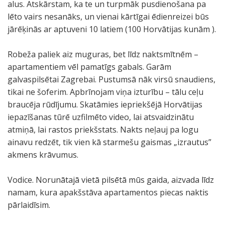
alus. Atskārstam, ka te un turpmāk pusdienošana pa
lēto vairs nesanāks, un vienai kārtīgai ēdienreizei būs
jārēķinās ar aptuveni 10 latiem (100 Horvātijas kunām ).
Robeža paliek aiz muguras, bet līdz naktsmītnēm –
apartamentiem vēl pamatīgs gabals. Garām
galvaspilsētai Zagrebai. Pustumsā nāk virsū snaudiens,
tikai ne šoferim. Apbrīnojam viņa izturību – tālu ceļu
braucēja rūdījumu. Skatāmies iepriekšējā Horvātijas
iepazīšanas tūrē uzfilmēto video, lai atsvaidzinātu
atmiņā, lai rastos priekšstats. Nakts neļauj pa logu
ainavu redzēt, tik vien kā starmešu gaismas „izrautus”
akmens krāvumus.
Vodice. Norunātajā vietā pilsētā mūs gaida, aizvada līdz
namam, kura apakšstāva apartamentos piecas naktis
pārlaidīsim.