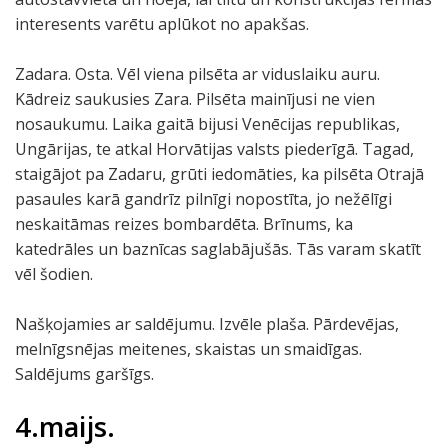
interesents varētu aplūkot no apakšas.
Zadara. Osta. Vēl viena pilsēta ar viduslaiku auru.
Kādreiz saukusies Zara. Pilsēta mainījusi ne vien
nosaukumu. Laika gaitā bijusi Venēcijas republikas,
Ungārijas, te atkal Horvātijas valsts piederīgā. Tagad,
staigājot pa Zadaru, grūti iedomāties, ka pilsēta Otrajā
pasaules karā gandrīz pilnīgi nopostīta, jo nežēlīgi
neskaitāmas reizes bombardēta. Brīnums, ka
katedrāles un baznīcas saglabājušās. Tās varam skatīt
vēl šodien.
Našķojamies ar saldējumu. Izvēle plaša. Pārdevējas,
melnīgsnējas meitenes, skaistas un smaidīgas.
Saldējums garšīgs.
4.maijs.