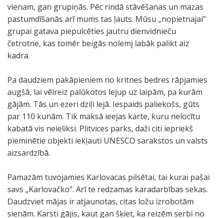
vienam, gan grupiņās. Pēc rindā stāvēšanas un mazas
pastumdīšanās arī mums tas ļauts. Mūsu „nopietnajai”
grupai gatava piepulcēties jautru dienvidnieču
četrotne, kas tomēr beigās nolemj labāk palikt aiz
kadra.
Pa daudziem pakāpieniem no kritnes bedres rāpjamies
augšā, lai vēlreiz palūkotos lejup uz laipām, pa kurām
gājām. Tās un ezeri dziļi lejā. Iespaids paliekošs, gūts
par 110 kunām. Tik maksā ieejas karte, kuru nelocītu
kabatā vis neieliksi. Plitvices parks, daži citi iepriekš
pieminētie objekti iekļauti UNESCO sarakstos un valsts
aizsardzībā.
Pamazām tuvojamies Karlovacas pilsētai, tai kurai pašai
savs „Karlovačko”. Arī te redzamas karadarbības sekas.
Daudzviet mājas ir atjaunotas, citas ložu izrobotām
sienām. Karsti gājis, kaut gan šķiet, ka reizēm serbi no