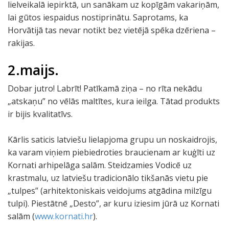
lielveikalā iepirktā, un sanākam uz kopīgām vakariņām,
lai gūtos iespaidus nostiprinātu. Saprotams, ka
Horvātijā tas nevar notikt bez vietējā spēka dzēriena –
rakijas.
2.maijs.
Dobar jutro! Labrīt! Patīkamā ziņa – no rīta nekādu
„atskaņu” no vēlās maltītes, kura ieilga. Tātad produkts
ir bijis kvalitatīvs.
Kārlis saticis latviešu lielapjoma grupu un noskaidrojis,
ka varam viņiem piebiedroties braucienam ar kuģīti uz
Kornati arhipelāga salām. Steidzamies Vodicē uz
krastmalu, uz latviešu tradicionālo tikšanās vietu pie
„tulpes” (arhitektoniskais veidojums atgādina milzīgu
tulpi). Piestātnē „Desto”, ar kuru iziesim jūrā uz Kornati
salām (
www.kornati.hr
).