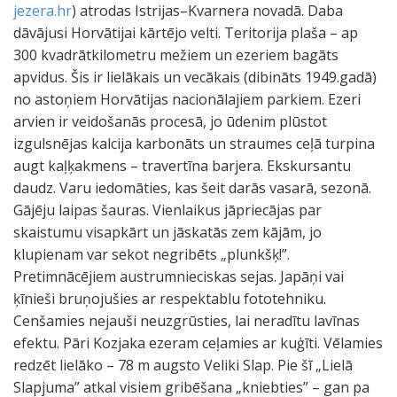
jezera.hr
) atrodas Istrijas–Kvarnera novadā. Daba
dāvājusi Horvātijai kārtējo velti. Teritorija plaša – ap
300 kvadrātkilometru mežiem un ezeriem bagāts
apvidus. Šis ir lielākais un vecākais (dibināts 1949.gadā)
no astoņiem Horvātijas nacionālajiem parkiem. Ezeri
arvien ir veidošanās procesā, jo ūdenim plūstot
izgulsnējas kalcija karbonāts un straumes ceļā turpina
augt kaļķakmens – travertīna barjera. Ekskursantu
daudz. Varu iedomāties, kas šeit darās vasarā, sezonā.
Gājēju laipas šauras. Vienlaikus jāpriecājas par
skaistumu visapkārt un jāskatās zem kājām, jo
klupienam var sekot negribēts „plunkšķ!”.
Pretimnācējiem austrumnieciskas sejas. Japāņi vai
ķīnieši bruņojušies ar respektablu fototehniku.
Cenšamies nejauši neuzgrūsties, lai neradītu lavīnas
efektu. Pāri Kozjaka ezeram ceļamies ar kuģīti. Vēlamies
redzēt lielāko – 78 m augsto Veliki Slap. Pie šī „Lielā
Slapjuma” atkal visiem gribēšana „kniebties” – gan pa