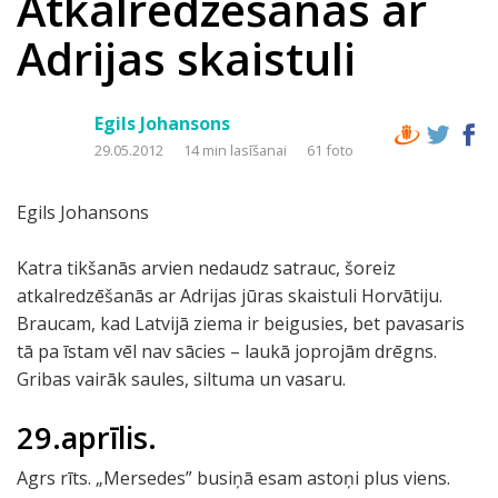
Atkalredzēšanās ar
Adrijas skaistuli
Egils Johansons
29.05.2012
14 min lasīšanai
61 foto
Egils Johansons
Katra tikšanās arvien nedaudz satrauc, šoreiz
atkalredzēšanās ar Adrijas jūras skaistuli Horvātiju.
Braucam, kad Latvijā ziema ir beigusies, bet pavasaris
tā pa īstam vēl nav sācies – laukā joprojām drēgns.
Gribas vairāk saules, siltuma un vasaru.
29.aprīlis.
Agrs rīts. „Mersedes” busiņā esam astoņi plus viens.