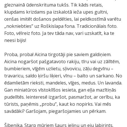
gleznainā ūdenskrituma tukšs. Tik kāds retais,
klupdams krizdams pa izskalotā ieža upes gultni,
cenšas imitēt došanos peldēties, lai peldkostīmā varētu
„nokniebties” uz Roškislapa fona. Tradicionālais foto.
Foto, vēlreiz foto. Ja tev tāda nav, vari uzskatīt, ka te
neesi bijis!
Proba, proba! Aicina tirgotāji pie saviem galdiņiem.
Aicina nogaršot pašgatavoto rakiju, tīru vai uz zālītēm,
bumbieriem, vīģēm uzlietu, sļivovicu, zāļu degvīnu –
travaricu, saldo ķiršu liķieri, vīnu – balto un sarkano. No
ēdamlietām rieksti, mandeles, vīģes, medus. Un lavanda.
Gan miniatūros vīstoklīšos iesieta, gan eļļa mazītiņās
pudelītēs. Ieinteresē izgaršot, pasmaržot, ar cerību, ka
tūrists, paņēmis „probu”, kaut ko nopirks. Vai mēs
savādāki? Garšojam, piegaršojamies un pērkam.
Šibenika. Starp mūriem šaurs ieliņu un eju labirints.