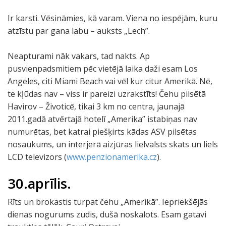
Ir karsti. Vēsināmies, kā varam. Viena no iespējām, kuru
atzīstu par gana labu – auksts „Lech”.
Neapturami nāk vakars, tad nakts. Ap
pusvienpadsmitiem pēc vietējā laika daži esam Los
Angeles, citi Miami Beach vai vēl kur citur Amerikā. Nē,
te kļūdas nav – viss ir pareizi uzrakstīts! Čehu pilsētā
Havirov – Životicē, tikai 3 km no centra, jaunajā
2011.gadā atvērtajā hotelī „Amerika” istabiņas nav
numurētas, bet katrai piešķirts kādas ASV pilsētas
nosaukums, un interjerā aizjūras lielvalsts skats un liels
LCD televizors (
www.penzionamerika.cz
).
30.aprīlis.
Rīts un brokastis turpat čehu „Amerikā”. Iepriekšējās
dienas nogurums zudis, dušā noskalots. Esam gatavi