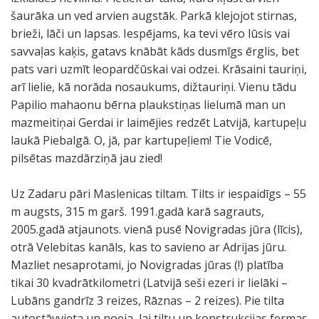
šaurāka un ved arvien augstāk. Parkā klejojot stirnas,
brieži, lāči un lapsas. Iespējams, ka tevi vēro lūsis vai
savvaļas kaķis, gatavs knābāt kāds dusmīgs ērglis, bet
pats vari uzmīt leopardčūskai vai odzei. Krāsaini tauriņi,
arī lielie, kā norāda nosaukums, dižtauriņi. Vienu tādu
Papilio mahaonu bērna plaukstiņas lielumā man un
mazmeitiņai Gerdai ir laimējies redzēt Latvijā, kartupeļu
laukā Piebalgā. O, jā, par kartupeļiem! Tie Vodicē,
pilsētas mazdārziņā jau zied!
Uz Zadaru pāri Maslenicas tiltam. Tilts ir iespaidīgs – 55
m augsts, 315 m garš. 1991.gadā karā sagrauts,
2005.gadā atjaunots. vienā pusē Novigradas jūra (līcis),
otrā Velebitas kanāls, kas to savieno ar Adrijas jūru.
Mazliet nesaprotami, jo Novigradas jūras (!) platība
tikai 30 kvadrātkilometri (Latvijā seši ezeri ir lielāki –
Lubāns gandrīz 3 reizes, Rāznas – 2 reizes). Pie tilta
autostāvvieta un noeja, lai tiltu un konstrukcijas fermas