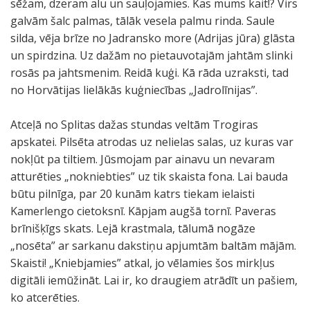
sēžam, dzeram alu un sauļojamies. Kas mums kait!? Virs
galvām šalc palmas, tālāk vesela palmu rinda. Saule
silda, vēja brīze no Jadransko more (Adrijas jūra) glāsta
un spirdzina. Uz dažām no pietauvotajām jahtām slinki
rosās pa jahtsmenim. Reidā kuģi. Kā rāda uzraksti, tad
no Horvātijas lielākās kuģniecības „Jadrolīnijas”.
Atceļā no Splitas dažas stundas veltām Trogiras
apskatei. Pilsēta atrodas uz nelielas salas, uz kuras var
nokļūt pa tiltiem. Jūsmojam par ainavu un nevaram
atturēties „nokniebties” uz tik skaista fona. Lai bauda
būtu pilnīga, par 20 kunām katrs tiekam ielaisti
Kamerlengo cietoksnī. Kāpjam augšā tornī. Paveras
brīnišķīgs skats. Lejā krastmala, tālumā nogāze
„nosēta” ar sarkanu dakstiņu apjumtām baltām mājām.
Skaisti! „Kniebjamies” atkal, jo vēlamies šos mirkļus
digitāli iemūžināt. Lai ir, ko draugiem atrādīt un pašiem,
ko atcerēties.