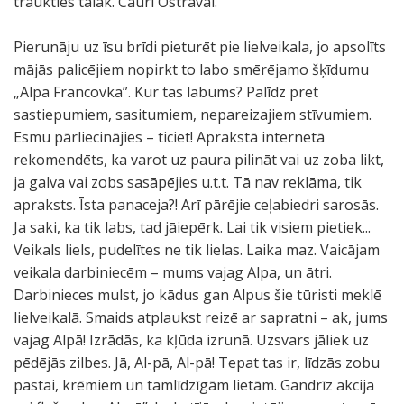
traukties tālāk. Cauri Ostravai.
Pierunāju uz īsu brīdi pieturēt pie lielveikala, jo apsolīts
mājās palicējiem nopirkt to labo smērējamo šķīdumu
„Alpa Francovka”. Kur tas labums? Palīdz pret
sastiepumiem, sasitumiem, nepareizajiem stīvumiem.
Esmu pārliecinājies – ticiet! Aprakstā internetā
rekomendēts, ka varot uz paura pilināt vai uz zoba likt,
ja galva vai zobs sasāpējies u.t.t. Tā nav reklāma, tik
apraksts. Īsta panaceja?! Arī pārējie ceļabiedri sarosās.
Ja saki, ka tik labs, tad jāiepērk. Lai tik visiem pietiek...
Veikals liels, pudelītes ne tik lielas. Laika maz. Vaicājam
veikala darbiniecēm – mums vajag Alpa, un ātri.
Darbinieces mulst, jo kādus gan Alpus šie tūristi meklē
lielveikalā. Smaids atplaukst reizē ar sapratni – ak, jums
vajag Alpā! Izrādās, ka kļūda izrunā. Uzsvars jāliek uz
pēdējās zilbes. Jā, Al-pā, Al-pā! Tepat tas ir, līdzās zobu
pastai, krēmiem un tamlīdzīgām lietām. Gandrīz akcija