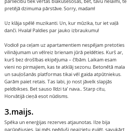
pārliecību tiek vērtas blakusesošās, bet, tavu nelaimi, te
pretējā dzimuma pārstāve. Sorry, madam!
Uz klāja spēlē muzikanti. Un, kur mūzika, tur iet vaļā
danči. Hvala! Paldies par jauko izbraukumu!
Vodicē pa ceļam uz apartamentiem nespējam pretoties
vilinājumam un vēlreiz brienam jūrā peldēties. Kurš ar,
kurš bez drošības ekipējuma – čībām. Laikam esam
vieni no pirmajiem, kas te atklāj sezonu. Betonētā mala
un sauļošanās platformas tikai vēl gaida atpūtniekus.
Garām paiet retais. Tas labi, jo nost jāvelk slapjās
peldbikses. Bet sauso līdzi ta’ nava... Starp citu,
Horvātijā cieņā esot nūdisms.
3.maijs.
Spēka un enerģijas rezerves atjaunotas. Ilze bija
parūpējusies, lai mēs neēduši neaizietu gulēt, savukārt