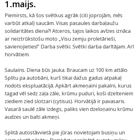
1.maijs.
Piemirsts, kā šos svētkus agrāk (citi joprojām, mēs
varbūt atkal) saucām. Visas pasaules darbaļaužu
solidaritātes diena?! Atceros, tajos laikos avīzes iznāca
ar neiztrūkstošu moto „Visu zemju proletārieši,
savienojieties!” Darba svētki. Svētki darba darītājam. Arī
horvātiem.
Saulains. Diena būs jauka. Braucam uz 100 km attālo
Splitu pa autobāni, kurš tikai dažus gadus atpakaļ
nodots ekspluatācijā. Apkārt akmeņaini pakalni, kurus
tagad vēl sedz zaļa zāle, krūmu puduri, koši dzelteniem
ziediem zied slotzari (cytisus). Horvātijā ir pavasaris.
Vasarā saulē zāle izdegs, paliks vien dzeloņainu krūmu
audzes un balti akmeņi.
Splitā autostāvvietā pie jūras novietojam busiņu un