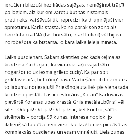
ieročiem bliezuši bez kādas sajēgas, nemēģinot trāpīt
pa logiem, aiz kuriem varētu būt tas nīstamais
pretinieks, vai šāvuši tik neprecīzi, ka drupinājuši vien
apmetumu. Kārlis stāsta, ka ne pārāk sen zona aiz
benzīntanka INA (tas horvātu, ir arī Lukoil) vēl bijusi
norobežota kā bīstama, jo kara laikā ieleja mīnēta.
Laiks pusdienām. Sākam skatīties pēc kāda ceļmalas
krodziņa. Gudrojam, ka vienreiz taču vajadzētu
nogaršot to uz iesma grilēto cūciņ’. Kā par spīti,
grilētavas ir’a, bet cūciņ’ nava. Vai tiešām citi bez mums
to labumu notiesājuši! Priekšnojauta liek pie viena tāda
krodziņa piestāt. Tas ir restorāns „Karan” Karlovacas
pievārtē Koranas upes krastā. Grila metāla „būris” vēl
silts... Odojak! Odojak! Odojaks ir, bet krietni „sālīts”
sivēntelis – porcija 99 kunas. Interese noplok, jo
ikdienišķā taupība ņem virsroku. Izvēlamies piedāvātas
kompleksās pusdienas un esam vinnējuši. Liela zupas