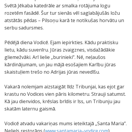
Svētā Jēkaba katedrāle ar smalka rotājuma logu
rozetēm fasādē. Šur tur sienās vēl saglabājušās ložu
atstātās pēdas – Pilsoņu karā te notikušas horvātu un
serbu sadursmes.
Pēdējā diena Vodicē. Ejam iepirkties. Kādu praktisku
lietu, kādu suvenīru. Jūras zvaigznes, visdažādākie
gliemežvāki. Arī lielie „burinieki”. Nē, neļaušos
kārdinājumam, un jau mājā esošajiem Karību jūras
skaistuļiem trešo no Adrijas jūras nevedīšu.
Vakarā nolemjam aizstaigāt līdz Tribunjai, kas ejot gar
krastu no Vodices vien pāris kilometru. Strauji satumst.
Kā jau dienvidos, krēslas brīdis ir īss, un Tribunju jau
skatām laternu gaismā.
Vodicē atvadu vakariņas mums ieteiktajā „Santa Maria”.
Neliels restorāns (
www.santamaria–vodice.com
).