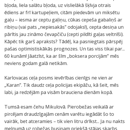
bļoda, liela salātu bļoda, uz vislielākā šķīvja otrais
ēdiens ar frī kartupeļiem, citām piedevām un miksētu
gaļu – iesma ar ceptu gaļiņu, cūkas cepeša gabaliņš ar
ribiņu (vai pats „nepiesakās” odojaks!), cepta desiņa un
pārītis jau zināmo čevapčiču (cepti pildīti gaļas veltnīši).
Kāpēc tik garš apraksts? Tādēļ, ka pasniegtais pārspēj
pašas optimistiskākās prognozes. Un tas viss tikai par...
60 kunām! Jāatzīst, ka ar šīm „boksera porcijām” mēs
neviens godam galā netikām.
Karlovacas ceļa posms ievērības cienīgs ne vien ar
„Karan”. Tik daudz ceļa policijas ekipāžu, kā šeit, mēs
labi, ja redzējām pa visām brauciena dienām kopā.
Tumsā esam čehu Mikulovā. Pierobežas veikalā ar
pircējam draudzīgajām cenām varētu iegādāt šo to
vairāk, bet atceramies – tik vien litru drīkst... Ja nu nakts
melnumā uz robežas busiņam priekšā stājas skarbs