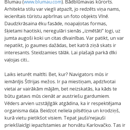
Blumau (
www.blumau.com
). Bādblūmavas kūrorts.
Arhitekta stilu var viegli atpazīt, jo redzēts viņa nams,
iecienītais tūristu apbrīnas un foto objekts Vīnē.
Daudzkrāsaina ēku fasāde, noapaļotas formas,
šķietami haotiski, neregulāri sienās „izmētāti” logi, uz
jumta augoši koki un citas dīvainības. Var patikt, un var
nepatikt, jo gaumes dažādas, bet katrā ziņā skats ir
interesants. Steidzamies tālāk. Lai plašajā parkā dīki
vaļojas citi...
Laiks ieturēt maltīti. Bet, kur? Navigators mūs ir
iemānījis Štīrijas mežos. Ir pa miestiņam, apdzīvotai
vietai ar vairākām mājām, bet neizskatās, ka kāds te
būtu gatavs mūs cienāt ar austriešu gardumiem.
Vēders arvien uzstājīgāk atgādina, ka ir respektējama
organisma daļa. Beidzot neliela pilsētiņa un krodziņš,
kurā vietu pietikšot visiem. Tepat jauši/nejauši
priekšlaicīgi iepazīstamies ar horvātu Karlovačko. Tas ir