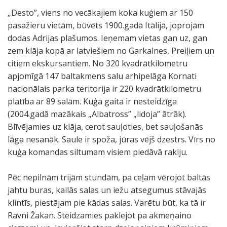
„Desto”, viens no vecākajiem koka kuģiem ar 150
pasažieru vietām, būvēts 1900.gadā Itālijā, joprojām
dodas Adrijas plašumos. Ieņemam vietas gan uz, gan
zem klāja kopā ar latviešiem no Garkalnes, Preiļiem un
citiem ekskursantiem. No 320 kvadrātkilometru
apjomīgā 147 baltakmens salu arhipelāga Kornati
nacionālais parka teritorija ir 220 kvadrātkilometru
platība ar 89 salām. Kuģa gaita ir nesteidzīga
(2004.gadā mazākais „Albatross” „lidoja” ātrāk).
Blīvējamies uz klāja, cerot sauļoties, bet sauļošanās
lāga nesanāk. Saule ir spoža, jūras vējš dzestrs. Vīrs no
kuģa komandas siltumam visiem piedāvā rakiju.
Pēc nepilnām trijām stundām, pa ceļam vērojot baltās
jahtu buras, kailās salas un iežu atsegumus stāvajās
klintīs, piestājam pie kādas salas. Varētu būt, ka tā ir
Ravni Žakan. Steidzamies paklejot pa akmeņaino