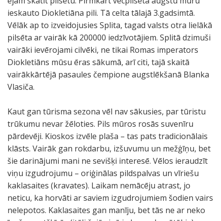
ejam skatīt pilsētu. Pirmkārt vecpilsētā augstu mūru
ieskauto Diokletiāna pili. Tā celta tālajā 3.gadsimtā.
Vēlāk ap to izveidojusies Splita, tagad valsts otra lielākā
pilsēta ar vairāk kā 200000 iedzīvotājiem. Splitā dzimuši
vairāki ievērojami cilvēki, ne tikai Romas imperators
Diokletiāns mūsu ēras sākumā, arī citi, tajā skaitā
vairākkārtējā pasaules čempione augstlēkšanā Blanka
Vlasiča.
Kaut gan tūrisma sezona vēl nav sākusies, par tūristu
trūkumu nevar žēloties. Pils mūros rosās suvenīru
pārdevēji. Kioskos izvēle plaša – tas pats tradicionālais
klāsts. Vairāk gan rokdarbu, izšuvumu un mežģīņu, bet
šie darinājumi mani ne sevišķi interesē. Vēlos ieraudzīt
viņu izgudrojumu – oriģinālas pildspalvas un vīriešu
kaklasaites (kravates). Laikam nemācēju atrast, jo
neticu, ka horvāti ar saviem izgudrojumiem šodien vairs
nelepotos. Kaklasaites gan manīju, bet tās ne ar neko