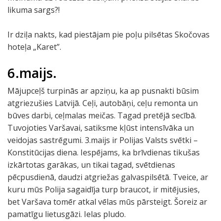
likuma sargs?!
Ir dziļa nakts, kad piestājam pie poļu pilsētas Skočovas
hoteļa „Karet”.
6.maijs.
Mājupceļš turpinās ar apziņu, ka ap pusnakti būsim
atgriezušies Latvijā. Ceļi, autobāņi, ceļu remonta un
būves darbi, ceļmalas meičas. Tagad pretējā secībā.
Tuvojoties Varšavai, satiksme kļūst intensīvāka un
veidojas sastrēgumi. 3.maijs ir Polijas Valsts svētki –
Konstitūcijas diena. Iespējams, ka brīvdienas tikušas
izkārtotas garākas, un tikai tagad, svētdienas
pēcpusdienā, daudzi atgriežas galvaspilsētā. Tveice, ar
kuru mūs Polija sagaidīja turp braucot, ir mitējusies,
bet Varšava tomēr atkal vēlas mūs pārsteigt. Šoreiz ar
pamatīgu lietusgāzi. Ielas pludo.