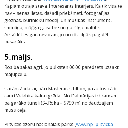
Kāpjam otrajā stāvā. Interesants interjers. Kā tik visa te
nav – senas lietas, dažādi priekšmeti, fotogrāfijas,
gleznas, burinieku modeļi un mūzikas instrumenti.
Omulīga, mājīga gaisotne un garšīga maltīte.
Aizsēdēties gan nevaram, jo no rīta ilgāk pagulēt
nesanāks.
5.maijs.
Rosība sākas agri, jo pulksten 06.00 paredzēts uzsākt
mājupceļu.
Garām Zadarai, pāri Maslenicas tiltam, pa autostrādi
cauri Velebita kalnu grēdai. No Dalmācijas izbraucam
pa garāko tuneli (Sv.Roka – 5759 m) no daudzajiem
mūsu ceļā.
Plitvices ezeru nacionālais parks (
www.np–plitvicka–