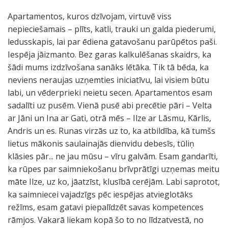
Apartamentos, kuros dzīvojam, virtuvē viss
nepieciešamais – plīts, katli, trauki un galda piederumi,
ledusskapis, lai par ēdiena gatavošanu parūpētos paši.
Iespēja jāizmanto. Bez garas kalkulēšanas skaidrs, ka
šādi mums izdzīvošana sanāks lētāka. Tik tā bēda, ka
neviens neraujas uzņemties iniciatīvu, lai visiem būtu
labi, un vēderprieki neietu secen. Apartamentos esam
sadalīti uz pusēm. Vienā pusē abi precētie pāri – Velta
ar Jāni un Ina ar Gati, otrā mēs – Ilze ar Lāsmu, Kārlis,
Andris un es. Runas virzās uz to, ka atbildība, kā tumšs
lietus mākonis saulainajās dienvidu debesīs, tūliņ
klāsies pār... ne jau mūsu – vīru galvām. Esam gandarīti,
ka rūpes par saimniekošanu brīvprātīgi uzņemas meitu
māte Ilze, uz ko, jāatzīst, klusībā cerējām. Labi saprotot,
ka saimniecei vajadzīgs pēc iespējas atvieglotāks
režīms, esam gatavi piepalīdzēt savas kompetences
rāmjos. Vakarā liekam kopā šo to no līdzatvestā, no