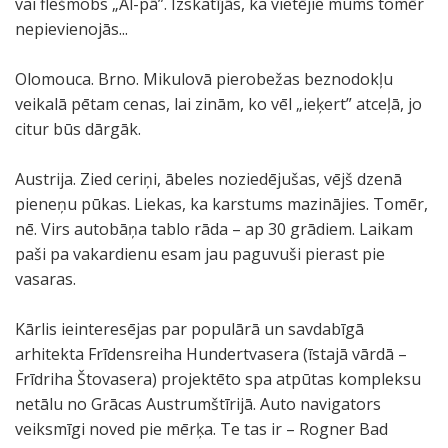
vai flešmobs „Al-pā”. Izskatījās, ka vietējie mums tomēr
nepievienojās...
Olomouca. Brno. Mikulovā pierobežas beznodokļu
veikalā pētam cenas, lai zinām, ko vēl „ieķert” atceļā, jo
citur būs dārgāk.
Austrija. Zied ceriņi, ābeles noziedējušas, vējš dzenā
pieneņu pūkas. Liekas, ka karstums mazinājies. Tomēr,
nē. Virs autobāņa tablo rāda – ap 30 grādiem. Laikam
paši pa vakardienu esam jau paguvuši pierast pie
vasaras.
Kārlis ieinteresējas par populārā un savdabīgā
arhitekta Frīdensreiha Hundertvasera (īstajā vārdā –
Frīdriha Štovasera) projektēto spa atpūtas kompleksu
netālu no Grācas Austrumštīrijā. Auto navigators
veiksmīgi noved pie mērķa. Te tas ir – Rogner Bad