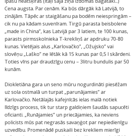
īpašu neatšķīrās (itāļi šajā ziņā izdomas bagātāki...)
Cena augsta. Par cenām. Ka būs dārgāk kā Latvijā, to
zinājām. Tāpēc ar staigāšanu pa bodēm neiespringām –
cik nu pa kādam suvenīram. Tirgū parasta beisbolene
„made in China”, kas Latvijā par 3 latiem, te 100 kunas,
parasts pirmsskolnieka T-krekliņš ar apdruku 70-80
kunas. Vietējais alus „Karlovačko”, „Ožujsko” vai
slovēņu „Laško” ne lētāk kā 15 kunas par 0,5 l skārdeni.
Toties vīns par draudzīgu cenu – 3litru bundulis par 50
kunām.
Diokletiāna gara un seno mūru nogurdināti piesēžam
uz sola ostmalā un turpat „parunājamies” ar
Karlovačko. Netālajās kafejnīcās ielas malā notiek
līdzīgs process, tik tur starp galdiņiem šaudās sapucēti
oficianti. „Runājamies” un priecājamies, ka neviens
policists mūs pat negrasās savaņģot par nepiedienīgu
uzvedību. Promenādē puskaili bez krekliem mierīgi