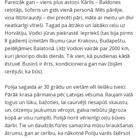
Pareizāk gan – viens plus astoņi. Kārlis – Baldones
ceļotājs, šoferis un gids vienā personā. Mēs pārējie,
viņa līdzbraucēji – divi precēti pāri, māte ar meitu un divi
neatkarīgi vīrieši. Tagad pa ātrāko un labāko ceļu uz
Horvātiju, Vodici jūras piekrastē. Iepriekš (tas bija pirms
8 gadiem) izmetām līkumu caur Krakovu, Budapeštu,
peldējāmies Balatonā. Līdz Vodicei vairāk par 2000 km,
kuri jānoripo divās dienās. Tik vien, kā pusdienas kādā
ēstuvē. Busiņš ir ērts, kondicioniera gan nav (bijām
cerējuši, ka būs).
Polija sagaida ar 30 grādu un vietām vēl lielāku tveici.
Pārāk krasa pārmaiņa pēc Latvijas vēsuma. Raujam vaļā
logus un lūku, bažoties, lai caurvējš nesapūš skaustu,
un, citzemju jaukumus vērojot, galva nebūtu jāgroza
kopā ar visu rumpīti. Polijā norit vērienīgi ceļu būves
darbi. Tie un daudzās fūres samazina mūsu braukšanas
ātrumu, gan ar cerību, ka nākotnē Poliju varēs šķērsot