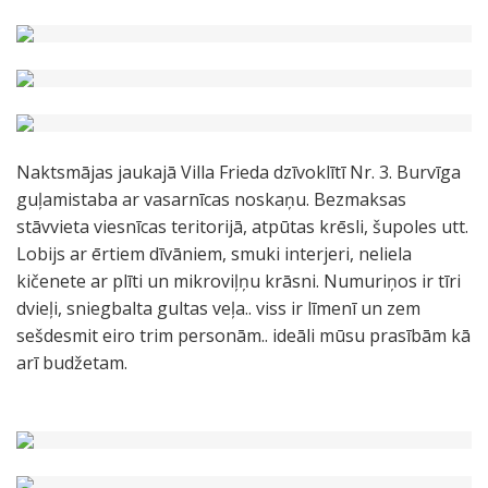
Naktsmājas jaukajā Villa Frieda dzīvoklītī Nr. 3. Burvīga
guļamistaba ar vasarnīcas noskaņu. Bezmaksas
stāvvieta viesnīcas teritorijā, atpūtas krēsli, šupoles utt.
Lobijs ar ērtiem dīvāniem, smuki interjeri, neliela
kičenete ar plīti un mikroviļņu krāsni. Numuriņos ir tīri
dvieļi, sniegbalta gultas veļa.. viss ir līmenī un zem
sešdesmit eiro trim personām.. ideāli mūsu prasībām kā
arī budžetam.