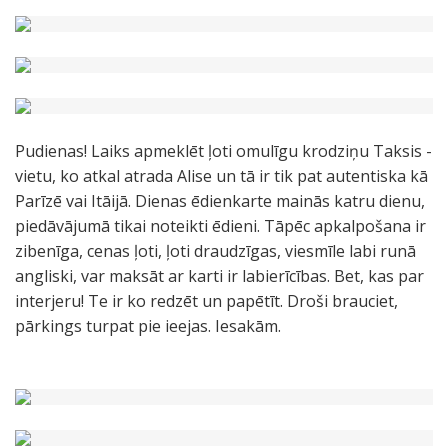
Pudienas! Laiks apmeklēt ļoti omulīgu krodziņu Taksis -
vietu, ko atkal atrada Alise un tā ir tik pat autentiska kā
Parīzē vai Itāijā. Dienas ēdienkarte mainās katru dienu,
piedāvājumā tikai noteikti ēdieni. Tāpēc apkalpošana ir
zibenīga, cenas ļoti, ļoti draudzīgas, viesmīle labi runā
angliski, var maksāt ar karti ir labierīcības. Bet, kas par
interjeru! Te ir ko redzēt un papētīt. Droši brauciet,
pārkings turpat pie ieejas. Iesakām.