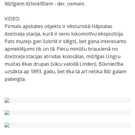
līdzīgiem dzīvoklīšiem - der, ņemam.
VIDEO:
Pirmais apskates objekts ir vēsturiskā Hāpsalas
dzelzceļa stacija, kurā ir seno lokomotīvu ekspozīcija.
Pats muzejs gan šobrīd ir slēgts, bet gana interesants
apmeklējums tik un tā. Piecu minūšu braucienā no
dzelzceļa stacijas atrodas kolosālas, milzīgas Ungru
muižas ēkas drupas (vācu valodā Linden). Būvniecība
uzsākta ap 1893. gadu, bet ēka tā arī netika līdz galam
pabeigta.