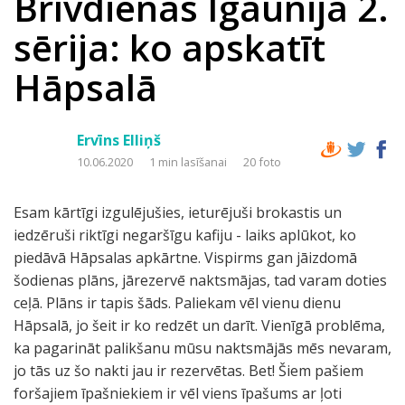
Brīvdienas Igaunijā 2.
sērija: ko apskatīt
Hāpsalā
Ervīns Elliņš
10.06.2020
1 min lasīšanai
20 foto
Esam kārtīgi izgulējušies, ieturējuši brokastis un
iedzēruši riktīgi negaršīgu kafiju - laiks aplūkot, ko
piedāvā Hāpsalas apkārtne. Vispirms gan jāizdomā
šodienas plāns, jārezervē naktsmājas, tad varam doties
ceļā. Plāns ir tapis šāds. Paliekam vēl vienu dienu
Hāpsalā, jo šeit ir ko redzēt un darīt. Vienīgā problēma,
ka pagarināt palikšanu mūsu naktsmājās mēs nevaram,
jo tās uz šo nakti jau ir rezervētas. Bet! Šiem pašiem
foršajiem īpašniekiem ir vēl viens īpašums ar ļoti