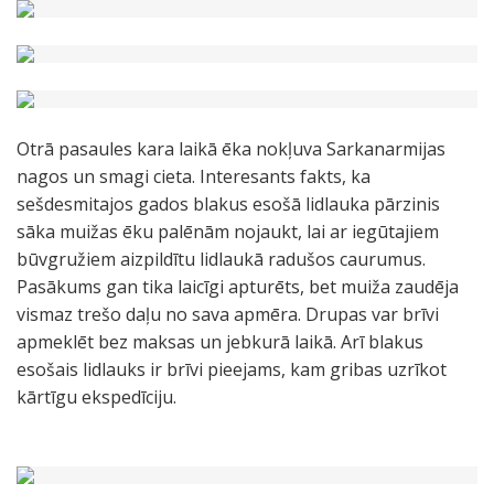
Otrā pasaules kara laikā ēka nokļuva Sarkanarmijas
nagos un smagi cieta. Interesants fakts, ka
sešdesmitajos gados blakus esošā lidlauka pārzinis
sāka muižas ēku palēnām nojaukt, lai ar iegūtajiem
būvgružiem aizpildītu lidlaukā radušos caurumus.
Pasākums gan tika laicīgi apturēts, bet muiža zaudēja
vismaz trešo daļu no sava apmēra. Drupas var brīvi
apmeklēt bez maksas un jebkurā laikā. Arī blakus
esošais lidlauks ir brīvi pieejams, kam gribas uzrīkot
kārtīgu ekspedīciju.