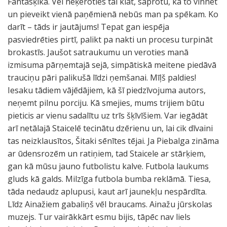
Fantasķika. Vēl neķeroties tai klāt, saprotu, ka to vinnēt
un pieveikt vienā paņēmienā nebūs man pa spēkam. Ko
darīt – tāds ir jautājums! Tepat gan iespēja
pasviedrēties pirtī, palikt pa nakti un procesu turpināt
brokastīs. Jaušot satraukumu un veroties manā
izmisuma pārņemtajā sejā, simpātiskā meitene piedāvā
trauciņu pāri palikušā līdzi ņemšanai. Mīļš paldies!
Iesaku tādiem vājēdājiem, kā šī piedzīvojuma autors,
neņemt pilnu porciju. Kā smejies, mums trijiem būtu
pieticis ar vienu sadalītu uz trīs šķīvīšiem. Var iegādāt
arī netālajā Staicelē tecinātu dzērienu un, lai cik dīvaini
tas neizklausītos, Šitaki sēnītes tējai. Ja Piebalga zināma
ar ūdensrozēm un ratiņiem, tad Staicele ar stārķiem,
gan kā mūsu jauno futbolistu kalve. Futbola laukums
gluds kā galds. Milzīga futbola bumba reklāmā. Tiesa,
tāda nedaudz aplupusi, kaut arī jaunekļu nespārdīta.
Līdz Ainažiem gabaliņš vēl braucams. Ainažu jūrskolas
muzejs. Tur vairākkārt esmu bijis, tāpēc nav liels