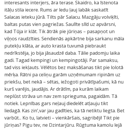
interesants interjers, āra terase. Skaidro, ka īstenota
itāļu stila iecere. Rums ar ledu ļauj labāk saskatīt
Salacas ieteku jūrā. Tilts pār Salacu. Mazgāju volviķīti,
baltas putas vien pagriežas. Saulīte slīd uz apvārsni,
kad Tūja ir klāt. Tik ātrāk pie jūriņas – pasapņot un
viļņos raudzīties. Sendienās apkārtne bija sarkanu māla
putekļu klāta, ar auto krasta tuvumā piebraukt
nedrīkstēja, jo bija jāsaudzē daba. Tālie padomju laika
gadi. Tagad kempingi un kempingotāji. Par samaksu,
tad viss iekļauts. Vēlētos bez maksāšanas tikt pie lolotā
mērķa. Rātni pa celiņu garām uzņēmumam ripinām uz
priekšu, bet nekā – sētas, iežogoti privātīpašumi, kā nu
kurš varējis, jaudājis. Ar drātīm, pa kurām laikam
neplūst strāva un nav zem sprieguma, pagaidām. Tā
notiek. Lepnības gars neļauj diedelēt atļauju tikt
liedagā. Kas zin’,var jau gadīties, ka tā netiktu liegta. Bet
varbūt... Ko tu, latvieti – vienkāršais, sagribēji! Tikt pie
jūriņas? Pigu tev, ne Dzintarjūru. Rūgtuma kamolu lejā