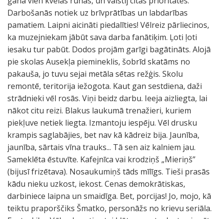
gana vien kvēlās runās, un valstij citas prioritātes.
Darbošanās notiek uz brīvprātības un labdarības
pamatiem. Laipni aicināti piedalīties! Vēlreiz pārliecinos,
ka muzejniekam jābūt sava darba fanātiķim. Ļoti ļoti
iesaku tur pabūt. Dodos projām garīgi bagātināts. Alojā
pie skolas Ausekļa piemineklis, šobrīd skatāms no
pakauša, jo tuvu sejai metāla sētas režģis. Skolu
remontē, teritorija iežogota. Kaut gan sestdiena, daži
strādnieki vēl rosās. Viņi beidz darbu. Ieeja aizliegta, lai
nākot citu reizi. Blakus laukumā trenažieri, kuriem
piekļuve netiek liegta. Izmantoju iespēju. Vēl drusku
krampis saglabājies, bet nav kā kādreiz bija. Jaunība,
jaunība, sārtais vīna trauks... Tā sen aiz kalniem jau.
Sameklēta ēstuvīte. Kafejnīca vai krodziņš „Mieriņš”
(bijusī frizētava). Nosaukumiņš tāds mīlīgs. Tieši prasās
kādu nieku uzkost, iekost. Cenas demokrātiskas,
darbiniece laipna un smaidīga. Bet, porcijas! Jo, mojo, kā
teiktu praporščiks Šmatko, personāžs no krievu seriāla.