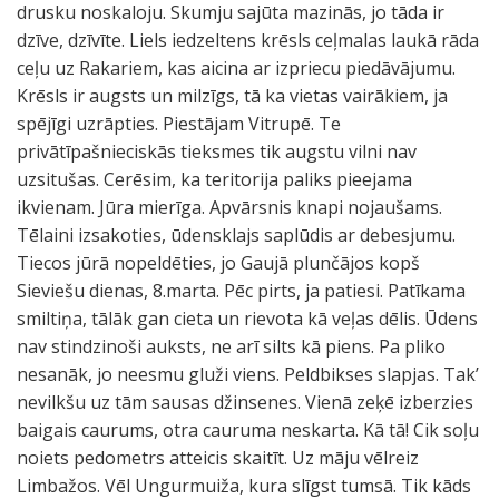
drusku noskaloju. Skumju sajūta mazinās, jo tāda ir
dzīve, dzīvīte. Liels iedzeltens krēsls ceļmalas laukā rāda
ceļu uz Rakariem, kas aicina ar izpriecu piedāvājumu.
Krēsls ir augsts un milzīgs, tā ka vietas vairākiem, ja
spējīgi uzrāpties. Piestājam Vitrupē. Te
privātīpašnieciskās tieksmes tik augstu vilni nav
uzsitušas. Cerēsim, ka teritorija paliks pieejama
ikvienam. Jūra mierīga. Apvārsnis knapi nojaušams.
Tēlaini izsakoties, ūdensklajs saplūdis ar debesjumu.
Tiecos jūrā nopeldēties, jo Gaujā plunčājos kopš
Sieviešu dienas, 8.marta. Pēc pirts, ja patiesi. Patīkama
smiltiņa, tālāk gan cieta un rievota kā veļas dēlis. Ūdens
nav stindzinoši auksts, ne arī silts kā piens. Pa pliko
nesanāk, jo neesmu gluži viens. Peldbikses slapjas. Tak’
nevilkšu uz tām sausas džinsenes. Vienā zeķē izberzies
baigais caurums, otra cauruma neskarta. Kā tā! Cik soļu
noiets pedometrs atteicis skaitīt. Uz māju vēlreiz
Limbažos. Vēl Ungurmuiža, kura slīgst tumsā. Tik kāds