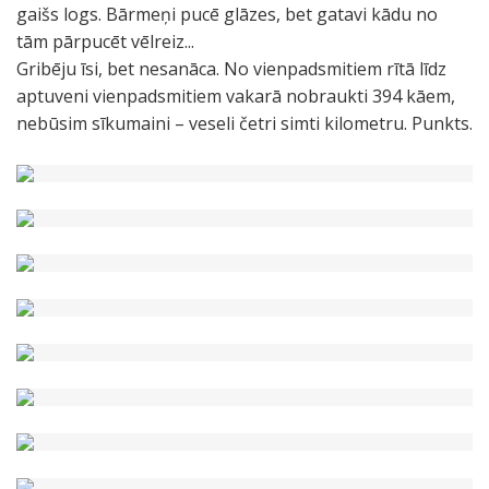
gaišs logs. Bārmeņi pucē glāzes, bet gatavi kādu no
tām pārpucēt vēlreiz...
Gribēju īsi, bet nesanāca. No vienpadsmitiem rītā līdz
aptuveni vienpadsmitiem vakarā nobraukti 394 kāem,
nebūsim sīkumaini – veseli četri simti kilometru. Punkts.