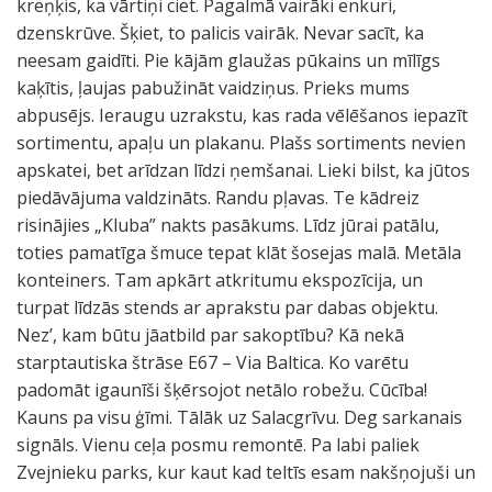
kreņķis, ka vārtiņi ciet. Pagalmā vairāki enkuri,
dzenskrūve. Šķiet, to palicis vairāk. Nevar sacīt, ka
neesam gaidīti. Pie kājām glaužas pūkains un mīlīgs
kaķītis, ļaujas pabužināt vaidziņus. Prieks mums
abpusējs. Ieraugu uzrakstu, kas rada vēlēšanos iepazīt
sortimentu, apaļu un plakanu. Plašs sortiments nevien
apskatei, bet arīdzan līdzi ņemšanai. Lieki bilst, ka jūtos
piedāvājuma valdzināts. Randu pļavas. Te kādreiz
risinājies „Kluba” nakts pasākums. Līdz jūrai patālu,
toties pamatīga šmuce tepat klāt šosejas malā. Metāla
konteiners. Tam apkārt atkritumu ekspozīcija, un
turpat līdzās stends ar aprakstu par dabas objektu.
Nez’, kam būtu jāatbild par sakoptību? Kā nekā
starptautiska štrāse E67 – Via Baltica. Ko varētu
padomāt igaunīši šķērsojot netālo robežu. Cūcība!
Kauns pa visu ģīmi. Tālāk uz Salacgrīvu. Deg sarkanais
signāls. Vienu ceļa posmu remontē. Pa labi paliek
Zvejnieku parks, kur kaut kad teltīs esam nakšņojuši un