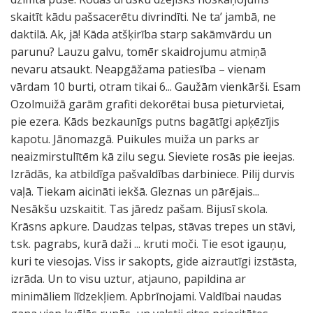
skaitīt kādu pašsacerētu divrindīti. Ne ta’ jambā, ne
daktilā. Ak, jā! Kāda atšķirība starp sakāmvārdu un
parunu? Lauzu galvu, tomēr skaidrojumu atmiņā
nevaru atsaukt. Neapgāžama patiesība – vienam
vārdam 10 burti, otram tikai 6... Gaužām vienkārši. Esam
Ozolmuižā garām grafiti dekorētai busa pieturvietai,
pie ezera. Kāds bezkaunīgs putns bagātīgi apķēzījis
kapotu. Jānomazgā. Puikules muiža un parks ar
neaizmirstulītēm kā zilu segu. Sieviete rosās pie ieejas.
Izrādās, ka atbildīga pašvaldības darbiniece. Pilij durvis
vaļā. Tiekam aicināti iekšā. Gleznas un pārējais...
Nesākšu uzskaitit. Tas jāredz pašam. Bijusī skola.
Krāsns apkure. Daudzas telpas, stāvas trepes un stāvi,
t.sk. pagrabs, kurā daži ... kruti moči. Tie esot igauņu,
kuri te viesojas. Viss ir sakopts, gide aizrautīgi izstāsta,
izrāda. Un to visu uztur, atjauno, papildina ar
minimāliem līdzekļiem. Apbrīnojami. Valdībai naudas