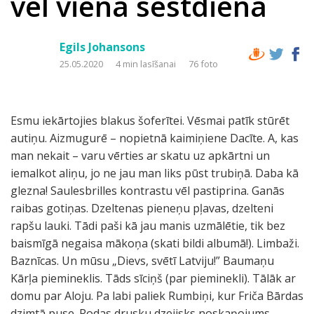
vēl viena sestdiena
Egils Johansons
25.05.2020
4 min lasīšanai
76 foto
Esmu iekārtojies blakus šoferītei. Vēsmai patīk stūrēt
autiņu. Aizmugurē – nopietnā kaimiņiene Dacīte. A, kas
man nekait – varu vērties ar skatu uz apkārtni un
iemalkot aliņu, jo ne jau man liks pūst trubiņā. Daba kā
glezna! Saulesbrilles kontrastu vēl pastiprina. Ganās
raibas gotiņas. Dzeltenas pieneņu pļavas, dzelteni
rapšu lauki. Tādi paši kā jau manis uzmālētie, tik bez
baismīgā negaisa mākoņa (skati bildi albumā!). Limbaži.
Baznīcas. Un mūsu „Dievs, svētī Latviju!” Baumaņu
Kārļa piemineklis. Tāds sīciņš (par pieminekli). Tālāk ar
domu par Aloju. Pa labi paliek Rumbiņi, kur Friča Bārdas
dzimtā puse. Rodas drusku dzejisks noskaņojums