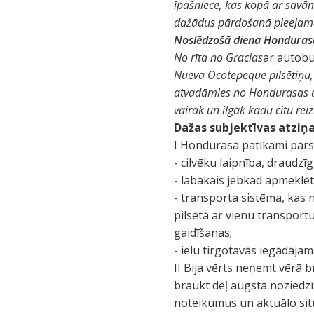
īpašniece, kas kopā ar savā
dažādus pārdošanā pieejam
Noslēdzošā diena Honduras
No rīta no Gracias
ar autob
Nueva Ocotepeque pilsētiņu,
atvadāmies no Hondurasas ar 
vairāk un ilgāk kādu citu reiz
Dažas subjektīvas atziņ
I Hondurasā patīkami pārs
- cilvēku laipnība, draudz
- labākais jebkad apmeklēt
- transporta sistēma, kas 
pilsētā ar vienu transportu
gaidīšanas;
- ielu tirgotavās iegādājam
II Bija vērts neņemt vērā
braukt dēļ augstā noziedzīb
noteikumus un aktuālo situā