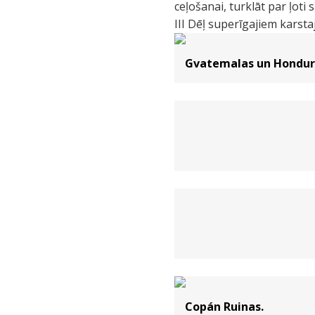
ceļošanai, turklāt par ļot
III Dēļ superīgajiem karst
Gvatemalas un Hondura
Copán Ruinas.