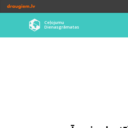
Ceļojumu
Dienasgrāmatas