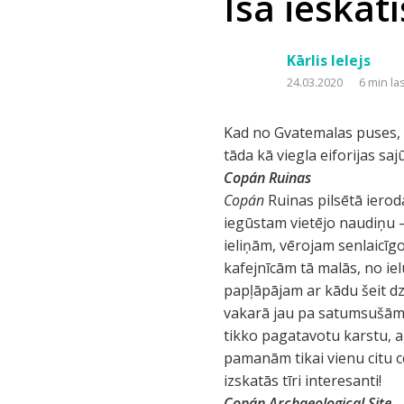
Īsa ieska
Kārlis Ielejs
24.03.2020
6 min la
Kad no Gvatemalas puses, 
tāda kā viegla eiforijas sa
Copán
Ruinas
Copán
Ruinas pilsētā ierod
iegūstam vietējo naudiņu –
ieliņām, vērojam senlaicī
kafejnīcām tā malās, no ie
papļāpājam ar kādu šeit dz
vakarā jau pa satumsušām 
tikko pagatavotu karstu, a
pamanām tikai vienu citu 
izskatās tīri interesanti!
Copán
Archaeological Site.