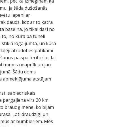
niem, pēc kā izmēģinām kā
jumu, ja šāda dušošanās
ūvētu lapeni ar
k daudz, līdz ar to katrā
itā baseinā, jo tikai daži no
 to, no kura pa tuneli
 stikla loga jumtā, un kura
daļēji atrodoties patīkami
šanos pa spa teritoriju, lai
voti mums neapnīk un jau
mojumā. Šādu domu
 spa apmeklējuma atstājam
st, sabiedriskais
a pārgājiena virs 20 km
to brauc ģimene, ko bijām
rasā. Ļoti draudzīgi un
enā mūs ar bumbieriem. Mēs