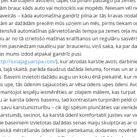
 pēc karstajiem avotiem, tāpēc turpinām pastaigu pa zemes 
arām brauc kāds auto vai motocikls vai mopēds. Neesam vēl n
veicās – kāda automašīna gandrīz pilna ar tās kravas nodal
kām ar dažādām precēm mūs uzņem un mēs, pirms tiekam ce
intensīvā automašīnas pārvietošanās tempa pa zemes ceļa ma
mu ar no tā izrietošo mašīnas kratīšanos un regulāru sasvēr
erim pasniedzam naudiņu par braucienu, viņš saka, ka par da
s mums izdod atpakaļ gandrīz pusi.
ttp://lunajaguarspa.com/
), kur atrodas karstie avoti, darbin
iju, tajā skaitā, parāda daudzus dažāda lieluma, formas un ar
s. Baseini izvietoti dažādu augu un koku ēnā piekalnē, kur n
s upe, tās ūdenim sajaucoties ar vēsa ūdens upes ūdeni. A
antojot iespēju iesmērēties ar zilajiem māliem, kas turpat
 ar karsta ūdens baseinu, tad kontrastam turpinām peldi ci
avu karstumizturību – cik ilgi spēsim plunčāties vai vienkārš
arstumā), secinot, ka karstā ūdenī komfortabli justies var 
ie baseiniem izvietotas dažādas senas maiju skulptūras ar ci
 laiskā mērcēšanās ūdenī šķiet pietiekama, dodamies novērt