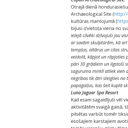
Otrajā dienā hondurasiešu
Archaeological Site (
http:/
kultūras mantojumā (
https
bijusi izvietota viena no s
ielejā cilvēki dzīvojuši jau 
ar savām skulptūrām, kā ar
tempļus, altārus un citas str
veidolā, kāpjot un rāpjoties
pāri 30 grādiem un ilgstoši s
saguruma mirklī atliek vien a
negribas tik ātri steigties n
papagaiļus, kas šeit kuplā s
Luna Jaguar Spa Resort
Kad esam sagaidījuši vēl v
aktivitātēm svaigā gaisā, 
pilsētas varbūt tomēr tiksi
esošajiem karstajiem avotie