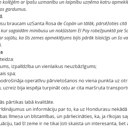
m kolēģēm ar īpašu uzmanību un laipnību uzņēma katru apmeklē
os gardumus.
ā.
usu braucam uzSanta Rosa de
Copán un tālāk, pārsēžoties cit
 kur sagaidām minibusu un nokļūstam El Poy robežpunktā pie Sa
sajūtu, ka šīs zemes apmeklējums bijis pārāk īslaicīgs un šo vals
i.
as
teidza:
īgums, izpalīdzība un vienlaikus neuzbāzīgums;
ais spa;
nodrošināja operatīvu pārvietošanos no viena punkta uz otru
, uzreiz bija iespēja turpināt ceļu ar cita maršruta transpo
ās pārtikas labā kvalitāte.
 brīdinājumus un informāciju par to, ka uz Hondurasu nekād
as līmeņa un bīstamības, un pārliecināties, ka, ja rīkojas sap
ciju, tad šī zeme ir ne tikai ļoti skaista un interesanta, bet