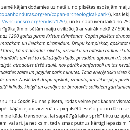
 zemē kājām dodamies uz netālu no pilsētas esošajām maij
/copanhonduras.org/en/copan-archeological-park/
), kas ie
://whc.unesco.org/en/list/129/
), un kur aptuveni laikā no 2
varīgākajām pilsētām maiju civilizācijā ar vairāk nekā 27 500 
vismaz 1200 gadus pirms Kristus dzimšanas. Copán pilsētas drupas m
ī mazākām un lielākām piramīdām. Drupu kompleksā, apskatot se
uktūras, kā arī dažādas cilvēku, dzīvnieku un mītisku radību skul
 piramīdās un/ vai to atlikušajās daļās, pavadām aptuveni trīs st
taigāt, atrodoties tiešā saulē, nav pārāk komfortabli un tas neva
tlaisties zālītē un pagulēt pāris minūtes. Tāda enerģētiska vieta 
o tās prom. Noslēdzot drupu apskati, izmantojam vēl iespēju pavēro
kaitā lidinās, klaigā un cienājas ar barotavās saliktiem gardumie
ienu rītu
Copán
Ruinas pilsētā, rodas vēlme pēc kādām visma
tāpēc kājām ejam virzienā uz piepilsētā esošo putnu dārzu ar 
m pie kāda transporta, lai saprātīgā laika sprīdī tiktu uz ap
m, vai arī, ja netiksim, tad vismaz putnus kārtīgi iepazīsim.