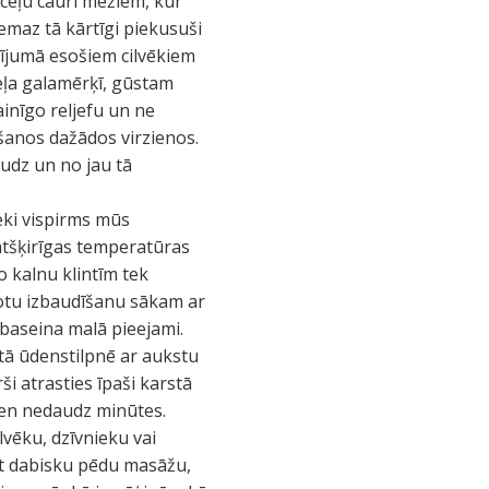
ceļu cauri mežiem, kur
emaz tā kārtīgi piekusuši
ījumā esošiem cilvēkiem
ļa galamērķī, gūstam
inīgo reljefu un ne
šanos dažādos virzienos.
udz un no jau tā
ieki vispirms mūs
 atšķirīgas temperatūras
o kalnu klintīm tek
votu izbaudīšanu sākam ar
 baseina malā pieejami.
tā ūdenstilpnē ar aukstu
i atrasties īpaši karstā
vien nedaudz minūtes.
lvēku, dzīvnieku vai
ēt dabisku pēdu masāžu,