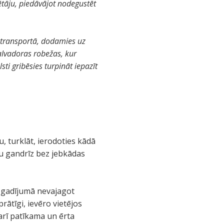
tāju, piedāvājot nodegustēt
ā transportā, dodamies uz
lvadoras robežas, kur
ti gribēsies turpināt iepazīt
, turklāt, ierodoties kādā
rtu gandrīz bez jebkādas
ā gadījumā nevajagot
rātīgi, ievēro vietējos
 arī patīkama un ērta