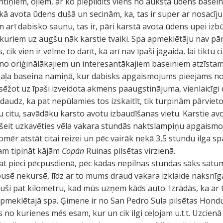
tiņiem, oļiem, ar ko piepildīts viens no aukstā ūdens basei
biskā avota ūdens dušā un secinām, ka, tas ir super ar nosacī
 arī dabisko saunu, tas ir, pāri karstā avota ūdens upei izb
kuriem uz augšu nāk karstie tvaiki. Spa apmeklētāju nav pārā
cik vien ir vēlme to darīt, kā arī nav īpaši jāgaida, lai tiktu c
u no oriģinālākajiem un interesantākajiem baseiniem atzīstam
 apaļa baseina namiņā, kur dabisks apgaismojums pieejams no
sēžot uz īpaši izveidota akmens paaugstinājuma, vienlaicīgi 
k daudz, ka pat nepūlamies tos izskaitīt, tik turpinām pārvieto
 citu, savādāku karsto avotu izbaudīšanas vietu. Karstie a
 šeit uzkavēties vēla vakara stundās naktslampiņu apgais
tomēr atstāt citai reizei un pēc vairāk nekā 3,5 stundu ilga
am tipināt kājām
Copán
Ruinas pilsētas virzienā.
 pat pieci pēcpusdienā, pēc kādas nepilnas stundas sāks satum
usē nekursē, līdz ar to mums draud vakara izklaide naksnīg
ši pat kilometru, kad mūs uzņem kāds auto. Izrādās, ka ar 
apmeklētajā spa. Ģimene ir no San Pedro Sula pilsētas Hondu
as no kurienes mēs esam, kur un cik ilgi ceļojam u.t.t. Uzci