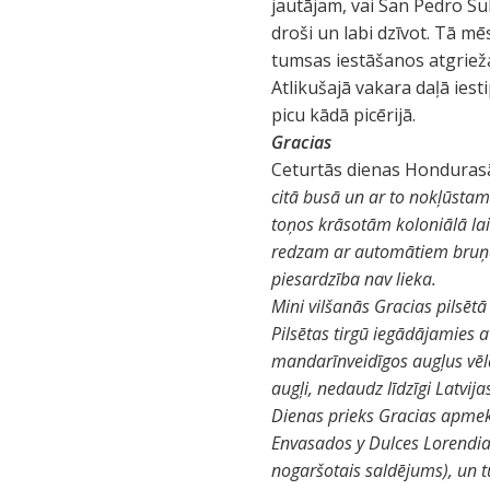
jautājam, vai San Pedro Sul
droši un labi dzīvot. Tā mē
tumsas iestāšanos atgrie
Atlikušajā vakara daļā ies
picu kādā picērijā.
Gracias
Ceturtās dienas Honduras
citā busā un ar to nokļūstam
toņos krāsotām koloniālā la
redzam ar automātiem bruņotu
piesardzība nav lieka.
Mini vilšanās Gracias pilsētā
Pilsētas tirgū iegādājamies
mandarīnveidīgos augļus vēla
augļi, nedaudz līdzīgi Latvij
Dienas prieks Gracias apme
Envasados y Dulces Lorendia
nogaršotais saldējums), un tu