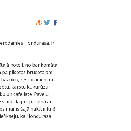
ierodamies Hondurasā, ir
ētajā hotelī, no bankomāta
m pa pilsētas bruģētajām
 baznīcu, restorāniem un
ceptu, karstu kukurūzu,
ku un cafe late. Pavēlu
s mūs laipni pacienā ar
o bez mums šajā naktsmītnē
iefiksēju, ka Hondurasā