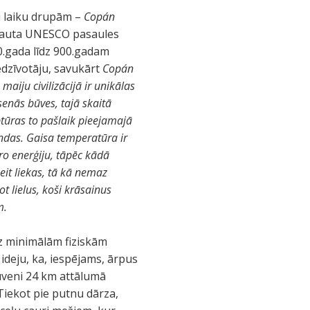
u laiku drupām –
Copán
kļauta UNESCO pasaules
50.gada līdz 900.gadam
iedzīvotāju, savukārt
Copán
aiju civilizācijā ir unikālas
nās būves, tajā skaitā
ptūras to pašlaik pieejamajā
undas. Gaisa temperatūra ir
iro enerģiju, tāpēc kādā
šeit liekas, tā kā nemaz
t lielus, koši krāsainus
m.
z minimālām fiziskām
ideju, ka, iespējams, ārpus
tuveni 24 km attālumā
 Tiekot pie putnu dārza,