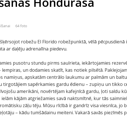
tīšanās Hondurasā
sīšanai
64 foto
šķērsojot robežu El Florido robežpunktā, vēlā pēcpusdienā 
jūta ar daļēju adrenalīna piedevu.
amies pusotru stundu pirms saulrieta, iekārtojamies rezerv
 lempiras, un dodamies skatīt, kas notiek pilsētā. Paklejoja
gos namiņus, apskatām centrālo laukumu ar palmām un baltu
lu tirgotājiem sapērkamies gardu ēdienu – zupiņu un tikko 
īvojošu amerikāni, novērtējam kafejnīcā gardu, ļoti saldu kū
ielām kājām atgriežamies savā naktsmītnē, kur tās saimniek
romātisku zāļu tēju. Mūsu rīcībā ir gandrīz visa viesnīca, j
ceļotāju – kādu tumšādainu meiteni. Vakarā savās piezīmēs p