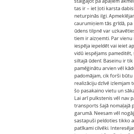
staigājot pa apaļiem akmen
tas ir – iet ļoti karsta da
neturpinās ilgi. Apmeklējam
caurumiņiem tās grīdā, pa 
ūdens tilpnē var uzkavēties, 
tiem ir aizņemti. Par vien
iespēja iepeldēt vai ieiet
vidū iespējams pameditēt, 
siltajā ūdenī. Baseinu ir ti
pamēģinātu arvien vēl kādu
padomājam, cik forši būtu
realizāciju dzīvē izlemjam 
šo pasakaino vietu un sāk
Lai arī pulkstenis vēl nav
transports šajā nomaļajā p
garumā. Neesam vēl nogāju
sastapuši peldoties tikko 
patīkami cilvēki. Interesēj