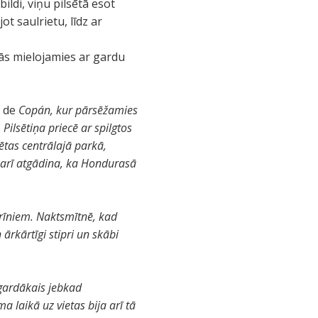
ildi, viņu pilsētā esot
ot saulrietu, līdz ar
ņās mielojamies ar gardu
a de
Copán, kur pārsēžamies
Pilsētiņa priecē ar spilgtos
tas centrālajā parkā,
ē arī atgādina, ka Hondurasā
rīniem. Naktsmītnē, kad
ārkārtīgi stipri un skābi
sgardākais jebkad
a laikā uz vietas bija arī tā