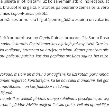
a pilsētā ir ļoti bīstami, uz ko saņemam atbildi noliedzošu atb
s, braucot lēnā gaitā, kratoties pa bedraino zemes ceļu, vēroj
žamies
Copán
Ruinas pilsētā.
tiprināmies ar no ielu tirgotājiem iegādāto zupiņu un vakari
ā rītā ar autobusu no
Copán
Ruinas braucam līdz Santa Ros
 spāņu iekarotās Centrālamerikas bijušajā galvaspilsētā Gracias. 
ika mājiņām, baznīcām un bruģētām ielām. Kamēr pasēžam pilsē
 policistu pulciņu, kas dod papildus drošības sajūtu, bet reiz
 avokado, meloni un maisiņu ar augļiem, ko uzskatām par manda
mies nogaršot, konstatējam, ka tie nav saldi mandarīni, bet gan 
as mežāboliem, un kas faktiski ir neēdami.
klējumā
na pārtikas veikalā pirktais mango saldējums (iespējams, ka vi
rpat iegādātie žāvētie augļi ar lielisku garšu. Veikala apmeklējum