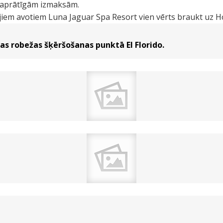
i saprātīgām izmaksām.
ajiem avotiem Luna Jaguar Spa Resort vien vērts braukt uz 
s robežas šķēršošanas punktā El Florido.