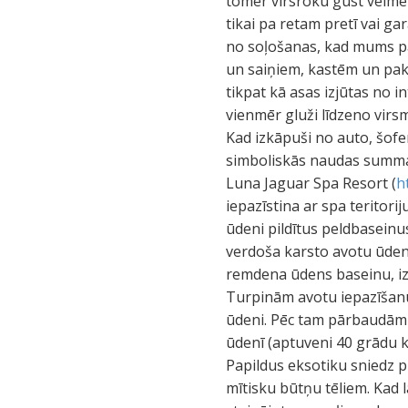
tomēr virsroku gūst vēlme
tikai pa retam pretī vai g
no soļošanas, kad mums pa
un saiņiem, kastēm un pa
tikpat kā asas izjūtas no 
vienmēr gluži līdzeno virs
Kad izkāpuši no auto, šof
simboliskās naudas summa
Luna Jaguar Spa Resort (
h
iepazīstina ar spa teritor
ūdeni pildītus peldbaseinu
verdoša karsto avotu ūden
remdena ūdens baseinu, izm
Turpinām avotu iepazīšanu
ūdeni. Pēc tam pārbaudām s
ūdenī (aptuveni 40 grādu k
Papildus eksotiku sniedz p
mītisku būtņu tēliem. Kad