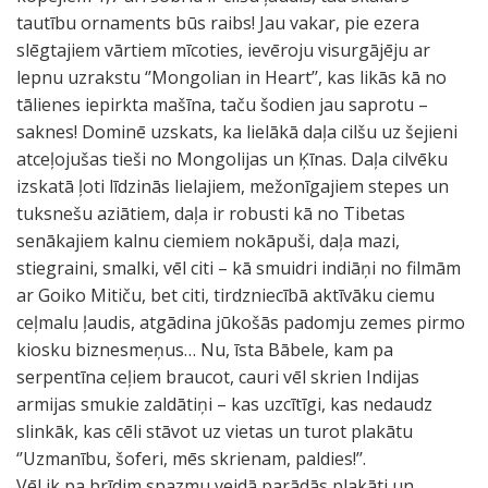
tautību ornaments būs raibs! Jau vakar, pie ezera
slēgtajiem vārtiem mīcoties, ievēroju visurgājēju ar
lepnu uzrakstu ‘’Mongolian in Heart’’, kas likās kā no
tālienes iepirkta mašīna, taču šodien jau saprotu –
saknes! Dominē uzskats, ka lielākā daļa cilšu uz šejieni
atceļojušas tieši no Mongolijas un Ķīnas. Daļa cilvēku
izskatā ļoti līdzinās lielajiem, mežonīgajiem stepes un
tuksnešu aziātiem, daļa ir robusti kā no Tibetas
senākajiem kalnu ciemiem nokāpuši, daļa mazi,
stiegraini, smalki, vēl citi – kā smuidri indiāņi no filmām
ar Goiko Mitiču, bet citi, tirdzniecībā aktīvāku ciemu
ceļmalu ļaudis, atgādina jūkošās padomju zemes pirmo
kiosku biznesmeņus… Nu, īsta Bābele, kam pa
serpentīna ceļiem braucot, cauri vēl skrien Indijas
armijas smukie zaldātiņi – kas uzcītīgi, kas nedaudz
slinkāk, kas cēli stāvot uz vietas un turot plakātu
‘’Uzmanību, šoferi, mēs skrienam, paldies!’’.
Vēl ik pa brīdim spazmu veidā parādās plakāti un