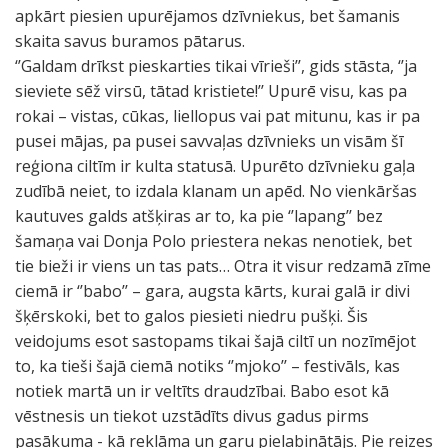
apkārt piesien upurējamos dzīvniekus, bet šamanis
skaita savus buramos pātarus.
‘’Galdam drīkst pieskarties tikai vīrieši’’, gids stāsta, ‘’ja
sieviete sēž virsū, tātad kristiete!’’ Upurē visu, kas pa
rokai – vistas, cūkas, liellopus vai pat mitunu, kas ir pa
pusei mājas, pa pusei savvaļas dzīvnieks un visām šī
reģiona ciltīm ir kulta statusā. Upurēto dzīvnieku gaļa
zudībā neiet, to izdala klanam un apēd. No vienkāršas
kautuves galds atšķiras ar to, ka pie ‘’lapang’’ bez
šamaņa vai Donja Polo priestera nekas nenotiek, bet
tie bieži ir viens un tas pats… Otra it visur redzamā zīme
ciemā ir ‘’babo’’ – gara, augsta kārts, kurai galā ir divi
šķērskoki, bet to galos piesieti niedru pušķi. Šis
veidojums esot sastopams tikai šajā ciltī un nozīmējot
to, ka tieši šajā ciemā notiks ‘’mjoko’’ – festivāls, kas
notiek martā un ir veltīts draudzībai. Babo esot kā
vēstnesis un tiekot uzstādīts divus gadus pirms
pasākuma - kā reklāma un garu pielabinātājs. Pie reizes