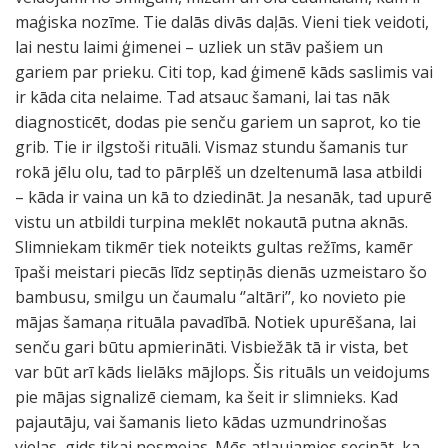
maģiska nozīme. Tie dalās divās daļās. Vieni tiek veidoti,
lai nestu laimi ģimenei – uzliek un stāv pašiem un
gariem par prieku. Citi top, kad ģimenē kāds saslimis vai
ir kāda cita nelaime. Tad atsauc šamani, lai tas nāk
diagnosticēt, dodas pie senču gariem un saprot, ko tie
grib. Tie ir ilgstoši rituāli. Vismaz stundu šamanis tur
rokā jēlu olu, tad to pārplēš un dzeltenumā lasa atbildi
– kāda ir vaina un kā to dziedināt. Ja nesanāk, tad upurē
vistu un atbildi turpina meklēt nokautā putna aknās.
Slimniekam tikmēr tiek noteikts gultas režīms, kamēr
īpaši meistari piecās līdz septiņās dienās uzmeistaro šo
bambusu, smilgu un čaumalu ‘’altāri’’, ko novieto pie
mājas šamaņa rituāla pavadībā. Notiek upurēšana, lai
senču gari būtu apmierināti. Visbiežāk tā ir vista, bet
var būt arī kāds lielāks mājlops. Šis rituāls un veidojums
pie mājas signalizē ciemam, ka šeit ir slimnieks. Kad
pajautāju, vai šamanis lieto kādas uzmundrinošas
vielas, gids tikai nosmejas. Mēs atļaujamies secināt, ka