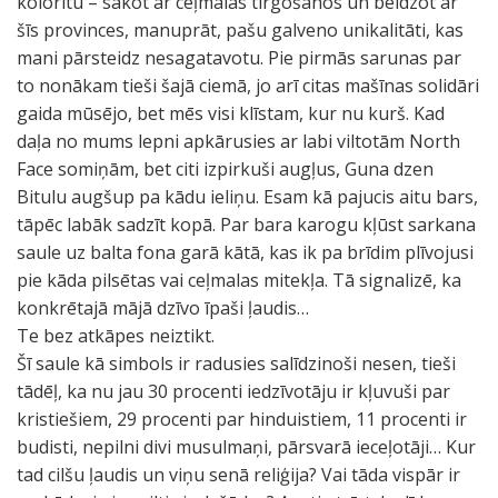
kolorītu – sākot ar ceļmalas tirgošanos un beidzot ar
šīs provinces, manuprāt, pašu galveno unikalitāti, kas
mani pārsteidz nesagatavotu. Pie pirmās sarunas par
to nonākam tieši šajā ciemā, jo arī citas mašīnas solidāri
gaida mūsējo, bet mēs visi klīstam, kur nu kurš. Kad
daļa no mums lepni apkārusies ar labi viltotām North
Face somiņām, bet citi izpirkuši augļus, Guna dzen
Bitulu augšup pa kādu ieliņu. Esam kā pajucis aitu bars,
tāpēc labāk sadzīt kopā. Par bara karogu kļūst sarkana
saule uz balta fona garā kātā, kas ik pa brīdim plīvojusi
pie kāda pilsētas vai ceļmalas mitekļa. Tā signalizē, ka
konkrētajā mājā dzīvo īpaši ļaudis…
Te bez atkāpes neiztikt.
Šī saule kā simbols ir radusies salīdzinoši nesen, tieši
tādēļ, ka nu jau 30 procenti iedzīvotāju ir kļuvuši par
kristiešiem, 29 procenti par hinduistiem, 11 procenti ir
budisti, nepilni divi musulmaņi, pārsvarā ieceļotāji… Kur
tad cilšu ļaudis un viņu senā reliģija? Vai tāda vispār ir