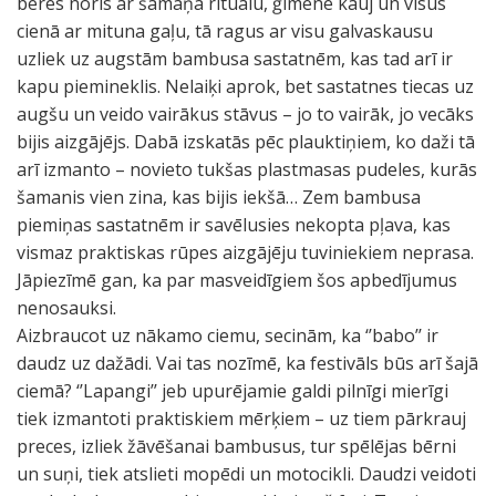
bēres noris ar šamaņa rituālu, ģimene kauj un visus
cienā ar mituna gaļu, tā ragus ar visu galvaskausu
uzliek uz augstām bambusa sastatnēm, kas tad arī ir
kapu piemineklis. Nelaiķi aprok, bet sastatnes tiecas uz
augšu un veido vairākus stāvus – jo to vairāk, jo vecāks
bijis aizgājējs. Dabā izskatās pēc plauktiņiem, ko daži tā
arī izmanto – novieto tukšas plastmasas pudeles, kurās
šamanis vien zina, kas bijis iekšā… Zem bambusa
piemiņas sastatnēm ir savēlusies nekopta pļava, kas
vismaz praktiskas rūpes aizgājēju tuviniekiem neprasa.
Jāpiezīmē gan, ka par masveidīgiem šos apbedījumus
nenosauksi.
Aizbraucot uz nākamo ciemu, secinām, ka ‘’babo’’ ir
daudz uz dažādi. Vai tas nozīmē, ka festivāls būs arī šajā
ciemā? ‘’Lapangi’’ jeb upurējamie galdi pilnīgi mierīgi
tiek izmantoti praktiskiem mērķiem – uz tiem pārkrauj
preces, izliek žāvēšanai bambusus, tur spēlējas bērni
un suņi, tiek atslieti mopēdi un motocikli. Daudzi veidoti