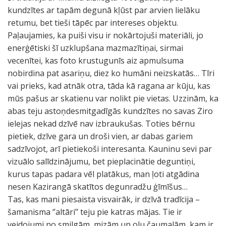
kundzītes ar tapām degunā kļūst par arvien lielāku
retumu, bet tieši tāpēc par intereses objektu.
Paļaujamies, ka puiši visu ir nokārtojuši materiāli, jo
enerģētiski šī uzklupšana mazmazītiņai, sirmai
vecenītei, kas foto krustugunīs aiz apmulsuma
nobirdina pat asariņu, diez ko humāni neizskatās… Tīri
vai prieks, kad atnāk otra, tāda kā ragana ar kūju, kas
mūs pašus ar skatienu var nolikt pie vietas. Uzzinām, ka
abas teju astoņdesmitgadīgās kundzītes no savas Ziro
ielejas nekad dzīvē nav izbraukušas. Toties bērnu
pietiek, dzīve gara un droši vien, ar dabas gariem
sadzīvojot, arī pietiekoši interesanta. Kauninu sevi par
vizuālo salīdzinājumu, bet pieplacinātie deguntiņi,
kurus tapas padara vēl platākus, man ļoti atgādina
nesen Kazirangā skatītos degunradžu ģīmīšus…
Tas, kas mani piesaista visvairāk, ir dzīvā tradīcija –
šamanisma ‘’altāri’’ teju pie katras mājas. Tie ir
veidojumi no smilgām, mizām un olu čaumalām, kam ir