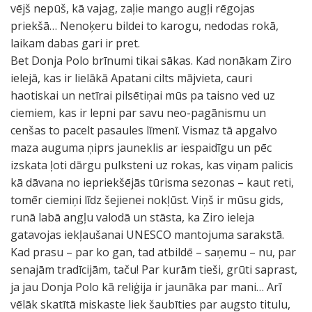
vējš nepūš, kā vajag, zaļie mango augļi rēgojas
priekšā… Nenoķeru bildei to karogu, nedodas rokā,
laikam dabas gari ir pret.
Bet Donja Polo brīnumi tikai sākas. Kad nonākam Ziro
ielejā, kas ir lielākā Apatani cilts mājvieta, cauri
haotiskai un netīrai pilsētiņai mūs pa taisno ved uz
ciemiem, kas ir lepni par savu neo-pagānismu un
cenšas to pacelt pasaules līmenī. Vismaz tā apgalvo
maza auguma ņiprs jauneklis ar iespaidīgu un pēc
izskata ļoti dārgu pulksteni uz rokas, kas viņam palicis
kā dāvana no iepriekšējās tūrisma sezonas – kaut reti,
tomēr ciemiņi līdz šejienei nokļūst. Viņš ir mūsu gids,
runā labā angļu valodā un stāsta, ka Ziro ieleja
gatavojas iekļaušanai UNESCO mantojuma sarakstā.
Kad prasu – par ko gan, tad atbildē – saņemu – nu, par
senajām tradīcijām, taču! Par kurām tieši, grūti saprast,
ja jau Donja Polo kā reliģija ir jaunāka par mani… Arī
vēlāk skatītā miskaste liek šaubīties par augsto titulu,