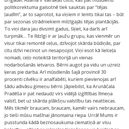
brigādei. Asamā ir vairākas ciltis, kas pat mūsdienu
politkorektuma gaisotnē tiek sauktas par ‘’tējas
ļaudīm’’, ar to saprotot, ka viņiem ir lemts tikai tas – būt
par sezonas strādniekiem milzīgajās tējas plantācijās.
To viņi dara jau divsimt gadus, šķiet, ka darīs arī
turpmāk… Te līdzīgi ir ar ļaužu grupu, kas vienmēr un
visur tikai remontē ceļus, dzīvojot skārda būdiņās, par
citu dzīvi nezinot un nesapņojot. Viņi esot kā lielceļa
nomadi, ceļo noteiktā teritorijā un vienas
nodarbošanās ietvaros. Bērni augot pa vidu un uzreiz
ķeras pie darba. Arī mūsdienās šajā provincē 30
procenti cilvēku ir analfabēti, kuriem pievienojas arī
šādu adivāsu ģimeņu bērni. Jāpiebilst, ka Arunāčala
Pradēša ir pat nedaudz virs vidējā izglītības līmeņa
valstī, bet uz skārda plākšņu valstību tas neattiecas.
Mēs tikmēr braucam, braucam, kamēr vairs nebraucam,
jo tieši mūsu mašīnai jānomaina riepa. Urrā! Mums ir
pusstunda kādā beznosaukuma ciematiņā ar visu