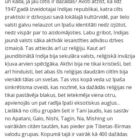
un kāda, ja jau ciltis ir dažādas? Avoti atzīst, ka līdz
1947.gadā izveidotajai Indijas republikai, katra cilts
praktiski ir dzīvojusi savā lokālajā kultūrvidē, par lielo
valsti galvu nelauzot un īpašu identitāti nedz izjūtot,
nedz vispār par to aizdomājoties. Labu gribot, Indijas
jaunā valsts sāka aktīvāk iesaistīties adivāsu dzīves
izmaiņā. Tas attiecās arī uz reliģiju. Kaut arī
jaundibinātā Indija bija sekulāra valsts, reliģiskā invāzija
kļuva arvien spēcīgāka. Aktīvi bija ne tikai kristieši, bet
arī hinduisti, bet abas šīs reliģijas daudzām ciltīm bija
vienādi tālas un svešas. Tas viss kopā veda uz īpaša
sinkrētisma izveidi, kas nozīmē, ka dažādās reliģijas ne
tikai pastāvēja blakus, bet ietekmēja viena otru,
apvienojās un pat radīja īpaši eksotiskus augļus…
Lielākā no cilšu grupām šeit ir Tani ļaudis, kas sastāv
no Apatani, Galo, Nishi, Tagin, Na, Mishing un
vairākām citām tautām, kas pieder pie Tibetas-Birmas
valodu grupas. Kopumā tajā ir vairāk kā 400 dažādas