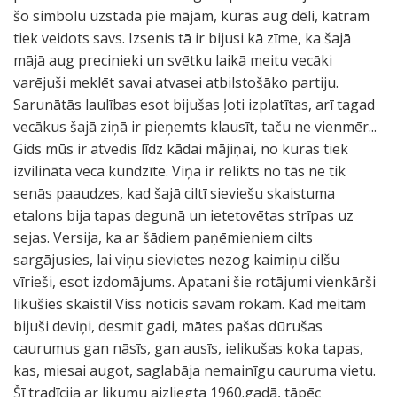
šo simbolu uzstāda pie mājām, kurās aug dēli, katram
tiek veidots savs. Izsenis tā ir bijusi kā zīme, ka šajā
mājā aug precinieki un svētku laikā meitu vecāki
varējuši meklēt savai atvasei atbilstošāko partiju.
Sarunātās laulības esot bijušas ļoti izplatītas, arī tagad
vecākus šajā ziņā ir pieņemts klausīt, taču ne vienmēr...
Gids mūs ir atvedis līdz kādai mājiņai, no kuras tiek
izvilināta veca kundzīte. Viņa ir relikts no tās ne tik
senās paaudzes, kad šajā ciltī sieviešu skaistuma
etalons bija tapas degunā un ietetovētas strīpas uz
sejas. Versija, ka ar šādiem paņēmieniem cilts
sargājusies, lai viņu sievietes nezog kaimiņu cilšu
vīrieši, esot izdomājums. Apatani šie rotājumi vienkārši
likušies skaisti! Viss noticis savām rokām. Kad meitām
bijuši deviņi, desmit gadi, mātes pašas dūrušas
caurumus gan nāsīs, gan ausīs, ielikušas koka tapas,
kas, miesai augot, saglabāja nemainīgu cauruma vietu.
Šī tradīcija ar likumu aizliegta 1960.gadā, tāpēc