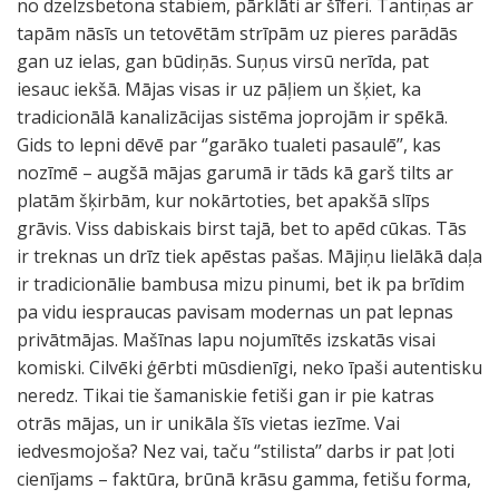
no dzelzsbetona stabiem, pārklāti ar šīferi. Tantiņas ar
tapām nāsīs un tetovētām strīpām uz pieres parādās
gan uz ielas, gan būdiņās. Suņus virsū nerīda, pat
iesauc iekšā. Mājas visas ir uz pāļiem un šķiet, ka
tradicionālā kanalizācijas sistēma joprojām ir spēkā.
Gids to lepni dēvē par ‘’garāko tualeti pasaulē’’, kas
nozīmē – augšā mājas garumā ir tāds kā garš tilts ar
platām šķirbām, kur nokārtoties, bet apakšā slīps
grāvis. Viss dabiskais birst tajā, bet to apēd cūkas. Tās
ir treknas un drīz tiek apēstas pašas. Mājiņu lielākā daļa
ir tradicionālie bambusa mizu pinumi, bet ik pa brīdim
pa vidu iespraucas pavisam modernas un pat lepnas
privātmājas. Mašīnas lapu nojumītēs izskatās visai
komiski. Cilvēki ģērbti mūsdienīgi, neko īpaši autentisku
neredz. Tikai tie šamaniskie fetiši gan ir pie katras
otrās mājas, un ir unikāla šīs vietas iezīme. Vai
iedvesmojoša? Nez vai, taču ‘’stilista’’ darbs ir pat ļoti
cienījams – faktūra, brūnā krāsu gamma, fetišu forma,