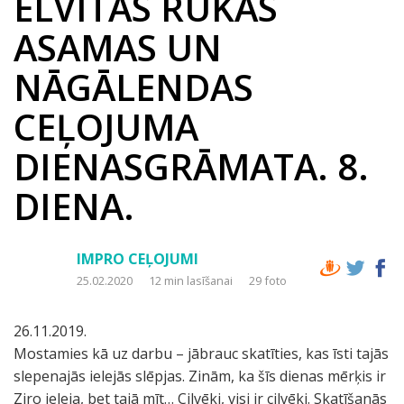
ELVITAS RUKAS
ASAMAS UN
NĀGĀLENDAS
CEĻOJUMA
DIENASGRĀMATA. 8.
DIENA.
IMPRO CEĻOJUMI
25.02.2020
12 min lasīšanai
29 foto
26.11.2019.
Mostamies kā uz darbu – jābrauc skatīties, kas īsti tajās
slepenajās ielejās slēpjas. Zinām, ka šīs dienas mērķis ir
Ziro ieleja, bet tajā mīt… Cilvēki, visi ir cilvēki. Skatīšanās