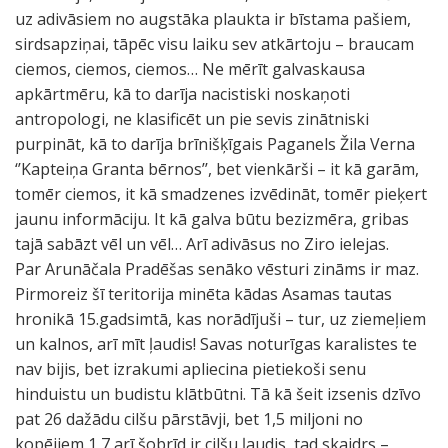
uz adivāsiem no augstāka plaukta ir bīstama pašiem,
sirdsapziņai, tāpēc visu laiku sev atkārtoju – braucam
ciemos, ciemos, ciemos… Ne mērīt galvaskausa
apkārtmēru, kā to darīja nacistiski noskaņoti
antropologi, ne klasificēt un pie sevis zinātniski
purpināt, kā to darīja brīnišķīgais Paganels Žila Verna
‘’Kapteiņa Granta bērnos’’, bet vienkārši – it kā garām,
tomēr ciemos, it kā smadzenes izvēdināt, tomēr pieķert
jaunu informāciju. It kā galva būtu bezizmēra, gribas
tajā sabāzt vēl un vēl… Arī adivāsus no Ziro ielejas.
Par Arunāčala Pradēšas senāko vēsturi zināms ir maz.
Pirmoreiz šī teritorija minēta kādas Asamas tautas
hronikā 15.gadsimtā, kas norādījuši – tur, uz ziemeļiem
un kalnos, arī mīt ļaudis! Savas noturīgas karalistes te
nav bijis, bet izrakumi apliecina pietiekoši senu
hinduistu un budistu klātbūtni. Tā kā šeit izsenis dzīvo
pat 26 dažādu cilšu pārstāvji, bet 1,5 miljoni no
kopējiem 1,7 arī šobrīd ir cilšu ļaudis, tad skaidrs –