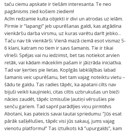
taču ciemu apskate ir tiešām interesanta. Te neo
pagānisms zied košiem ziediem!
Acīm redzamie kulta objekti ir divi un atrodas uz ielām.
Pirmie ir ‘’lapangi’’ jeb upurēšanas galdi, kas atgādina
vienkāršu darba virsmu, uz kuras varētu darīt jebko…
Taču nav tik vienkārši. Vienā mazā ciemā esot vismaz 5-
6 klani, katram no tiem ir savs šamanis. Tie ir tikai
vīrieši. Spējas vai nu iedzimst, bet tas notiekot arvien
retāk, vai kādam māceklim pašam ir jāizrāda iniciatīva.
Tad var ķerties pie lietas. Kopīgās labklājības labad
šamanis veic upurēšanu, bet tam vajag noteiktu vietu –
šādu te galdu. Tas radies tāpēc, ka apatani cilts nav
bijuši veikli kaujinieki, citas ciltis uzbrukušas un bieži
nācies zaudēt, tāpēc izmisušie ļautiņi vērsušies pie
senču gariem. Tad sapnī parādījies viņu pirmtēvs
Abotani, kas pateicis savai tautai spriedumu: ‘’Jūs esat
pārāk sašķēlušies, tāpēc visi jūs sakauj, jums vajag
vienotu platformu!’’ Tas iztulkots kā ‘’upurgalds’’, kam