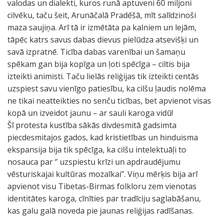
valodas un dialekti, kuros runā aptuveni 60 miljoni
cilvēku, taču šeit, Arunāčalā Pradēšā, mīt salīdzinoši
maza saujiņa. Arī tā ir izmētāta pa kalniem un lejām,
tāpēc katrs savus dabas dievus pielūdza atsevišķi un
savā izpratnē. Ticība dabas varenībai un šamaņu
spēkam gan bija kopīga un ļoti spēcīga – ciltis bija
izteikti animisti. Taču lielās reliģijas tik izteikti centās
uzspiest savu vienīgo patiesību, ka cilšu ļaudis nolēma
ne tikai neatteikties no senču ticības, bet apvienot visas
kopā un izveidot jaunu – ar sauli karoga vidū!
Šī protesta kustība sākās divdesmitā gadsimta
piecdesmitajos gados, kad kristietības un hinduisma
ekspansija bija tik spēcīga, ka cilšu intelektuāļi to
nosauca par ‘’ uzspiestu krīzi un apdraudējumu
vēsturiskajai kultūras mozaīkai’’. Viņu mērķis bija arī
apvienot visu Tibetas-Birmas folkloru zem vienotas
identitātes karoga, cīnīties par tradīciju saglabāšanu,
kas galu galā noveda pie jaunas reliģijas radīšanas.