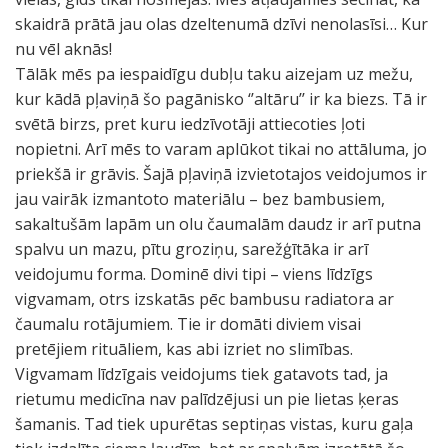
skaidrā prātā jau olas dzeltenumā dzīvi nenolasīsi… Kur
nu vēl aknās!
Tālāk mēs pa iespaidīgu dubļu taku aizejam uz mežu,
kur kādā pļaviņā šo pagānisko ‘’altāru’’ ir ka biezs. Tā ir
svētā birzs, pret kuru iedzīvotāji attiecoties ļoti
nopietni. Arī mēs to varam aplūkot tikai no attāluma, jo
priekšā ir grāvis. Šajā pļaviņā izvietotajos veidojumos ir
jau vairāk izmantoto materiālu – bez bambusiem,
sakaltušām lapām un olu čaumalām daudz ir arī putna
spalvu un mazu, pītu groziņu, sarežģītāka ir arī
veidojumu forma. Dominē divi tipi – viens līdzīgs
vigvamam, otrs izskatās pēc bambusu radiatora ar
čaumalu rotājumiem. Tie ir domāti diviem visai
pretējiem rituāliem, kas abi izriet no slimības.
Vigvamam līdzīgais veidojums tiek gatavots tad, ja
rietumu medicīna nav palīdzējusi un pie lietas ķeras
šamanis. Tad tiek upurētas septiņas vistas, kuru gaļa