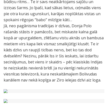
būdiņu ritms… Te ir savs neatkārtojams sajūtu un
izziņas šarms. Jo īpaši, kad sākas lietus, ceļmalās viens
pie otra kuras ugunskuri, karājas noplūktas vistas un
spokaini rēgojas ‘’babo’’ milzīgie kāti…
Jā, neo pagānisma tradīcijas ir dzīvas, Donja Polo
rašanās stāsts ir pamācošs, bet miskaste kalna galā
kopā ar upurgaldiem, zīlēšanu vistu aknās un bambusa
mietiem virs kapa liek vismaz smalkjūtīgi klusēt. Te ir
kāds dzīvs un raupjš ticības nervs, bet ko tas dod
dvēselēm? Nezinu, pārāk īss ir šis ieskats, lai izdarītu
secinājumus, bet viens ir skaidrs – pēc klasiskās Indijas
te neizskatās nevienā brīdī. Ja nu vienīgi nekurinātās
viesnīcas televizorā, kura neskaitāmajiem Bolivudas
kanāliem nav nekā kopīga ar Ziro ielejas dzīvi aiz loga.