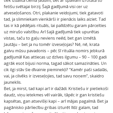
tiek izdalīta ciema ļaudīm, bet ar spalvām izrotātā šo
fetišu svētajai birzij. Šajā gadījumā visi cer uz
atveseļošanos. Otri, plakanie veidojumi, tiek gatavoti
tad, ja slimniekam vienkārši ir pienācis laiks aiziet. Tad
tas ir kā pēdējais rituāls, lai palīdzētu garam pārcelties
uz mirušo valstību. Arī šajā gadījumā tiek upurētas
vistas, taču to gaļu neviens neēd, bet gan izmētā.
Jautāju – bet ja nu tomēr izveseļojas? Nē, nē, krata
galvu mūsu pavadonis – pēc šī rituāla nomirs jebkurā
gadījumā! Kas attiecas uz dzīves ilgumu – 90 – 100 gadi
agrāk esot bijusi norma, tagad sākot samazināties. Un
cik ilgi stāv šie dīvainie pieminekļi? ‘’Kamēr paši sadalās,
vai, ja cilvēks ir izveseļojies, tad savu noņem’’, skaidro
jauneklis.
Bet, ja mirst, tad kapi arī ir dažādi. Kristiešu ir pietiekoši
daudz, viņu ietekmes vēl vairāk, tāpēc ir gan kristiešu
kapsētas, gan atsevišķi kapi – arī mājas pagalmā. Bet ja
pagānisko pārliecību gribas izturēt līdz galam, tad