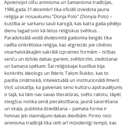
Apvienojot cilšu animisma un šamanisma tradīcijas,
1986.gada 31.decembrī tika oficiāli izveidota jauna
reliģija ar nosaukumu ‘’Donja Polo’’ (Donyia Polo) –
kustība ar sarkanu sauli karogā, kas katra gada pēdējo
dienu tagad svin kā lielus reliģiskus svētkus…
Paradoksālā veidā divdesmitā gadsimta beigās tika
radīta sinkrētiska reliģija, kas atgriezās pie cilvēces
visarhaiskākajām sakrālā izpratnes formām – ticības
senču un dzīvās dabas gariem, svētbirzīm, ziedošanai
un šamaņa spēkam. Šai reliģiskajai kustībai bija
konkrēts ideologs un līderis Talom Rukbo, kas to
pacēla zinātniskā, intelektuālā un institucionālā līmenī.
Viņš uzskatīja, ka galvenais seno kultūru apdraudējums
ir tajā, ka tām nav savas literatūras, svēto rakstu, tāpēc
steigšus notika senā pierakstīšana, jaunā sacerēšana
un skaļa, publiska dziedāšana – pamata forma ir
himnas jeb slavinājumi dabas dievībām. Pirmo reizi
animisma tradīcijā tika celti arī mūsdienīgi tempļi, kas