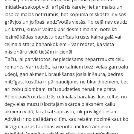
iniciatīva sakopt vidi, arī pāris kareivji iet ar maisu un
lasa ceļmalas netīrumus, bet kopumā miskaste ir visos
grāvjos un jo īpaši apdzīvotās vietās. To ceļā nav daudz,
un katru, kurā ir vairāk par desmit mājām, noteikti
iezīmē kādas baptistu baznīcas krusts kalna galā vai
ceļmalā starp banānkokiem – var redzēt, ka vieta
misionāru vidū tiešām ir cieņā!
Taču, lai pārvietotos, nepieciešams nepārtraukts ceļu
remonts. Var redzēt, ka no kalniem bieži veļas gan palu
ūdeņi, gan akmeņi, braukšanas josla ir šaura, bedres
milzīgas, kustība ir pārbaudījums ne tikai dibeniem, bet
arī zobu plombām, taču sūdzēties nenāk ne prātā.
Atliek pavērot daudzās ceļmalas barakas, kas celtas no
degvielas mucu izlocītajām skārda plāksnēm kailu
akmeņu vidū, lai atkal saprastu, cik priviliģēti esam.
Adivāsi ir no dažādām ciltīm, kas reizēm nozīmē kaut ko
līdzīgu mazas tautības vienotai melnstrādnieku