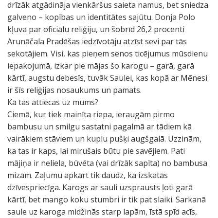
drīzāk atgādināja vienkāršus saieta namus, bet sniedza
galveno – kopības un identitātes sajūtu. Donja Polo
kļuva par oficiālu reliģiju, un šobrīd 26,2 procenti
Arunāčala Pradēšas iedzīvotāju atzīst sevi par tās
sekotājiem. Visi, kas pieņem senos ticējumus mūsdienu
iepakojumā, izkar pie mājas šo karogu – garā, garā
kārtī, augstu debesīs, tuvāk Saulei, kas kopā ar Mēnesi
ir šīs reliģijas nosaukums un pamats.
Kā tas attiecas uz mums?
Ciemā, kur tiek mainīta riepa, ieraugām pirmo
bambusu un smilgu sastatni pagalmā ar tādiem kā
vairākiem stāviem un kuplu pušķi augšgalā. Uzzinām,
ka tas ir kaps, lai mirušais būtu pie savējiem. Pati
mājiņa ir neliela, būvēta (vai drīzāk sapīta) no bambusa
mizām. Zaļumu apkārt tik daudz, ka izskatās
dzīvespriecīga. Karogs ar sauli uzsprausts ļoti garā
kārtī, bet mango koku stumbri ir tik pat slaiki. Sarkanā
saule uz karoga midžinās starp lapām, īstā spīd acīs,