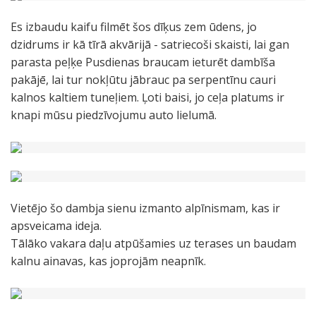
Es izbaudu kaifu filmēt šos dīķus zem ūdens, jo
dzidrums ir kā tīrā akvārijā - satriecoši skaisti, lai gan
parasta peļķe Pusdienas braucam ieturēt dambīša
pakājē, lai tur nokļūtu jābrauc pa serpentīnu cauri
kalnos kaltiem tuneļiem. Ļoti baisi, jo ceļa platums ir
knapi mūsu piedzīvojumu auto lielumā.
Vietējo šo dambja sienu izmanto alpīnismam, kas ir
apsveicama ideja.
Tālāko vakara daļu atpūšamies uz terases un baudam
kalnu ainavas, kas joprojām neapnīk.