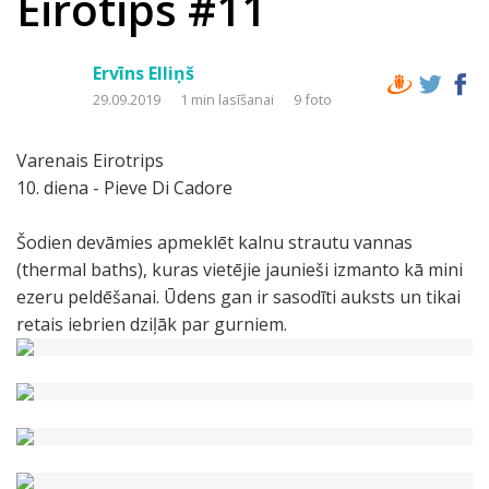
Eirotips #11
Ervīns Elliņš
29.09.2019
1 min lasīšanai
9 foto
Varenais Eirotrips
10. diena - Pieve Di Cadore
Šodien devāmies apmeklēt kalnu strautu vannas
(thermal baths), kuras vietējie jaunieši izmanto kā mini
ezeru peldēšanai. Ūdens gan ir sasodīti auksts un tikai
retais iebrien dziļāk par gurniem.