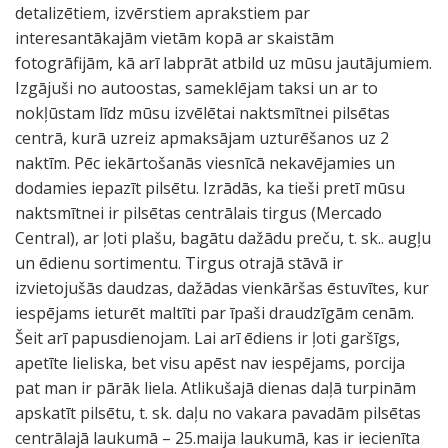
detalizētiem, izvērstiem aprakstiem par
interesantākajām vietām kopā ar skaistām
fotogrāfijām, kā arī labprāt atbild uz mūsu jautājumiem.
Izgājuši no autoostas, sameklējam taksi un ar to
nokļūstam līdz mūsu izvēlētai naktsmītnei pilsētas
centrā, kurā uzreiz apmaksājam uzturēšanos uz 2
naktīm. Pēc iekārtošanās viesnīcā nekavējamies un
dodamies iepazīt pilsētu. Izrādās, ka tieši pretī mūsu
naktsmītnei ir pilsētas centrālais tirgus (Mercado
Central), ar ļoti plašu, bagātu dažādu preču, t. sk.. augļu
un ēdienu sortimentu. Tirgus otrajā stāvā ir
izvietojušās daudzas, dažādas vienkāršas ēstuvītes, kur
iespējams ieturēt maltīti par īpaši draudzīgām cenām.
Šeit arī papusdienojam. Lai arī ēdiens ir ļoti garšīgs,
apetīte lieliska, bet visu apēst nav iespējams, porcija
pat man ir pārāk liela. Atlikušajā dienas daļā turpinām
apskatīt pilsētu, t. sk. daļu no vakara pavadām pilsētas
centrālajā laukumā – 25.maija laukumā, kas ir iecienīta