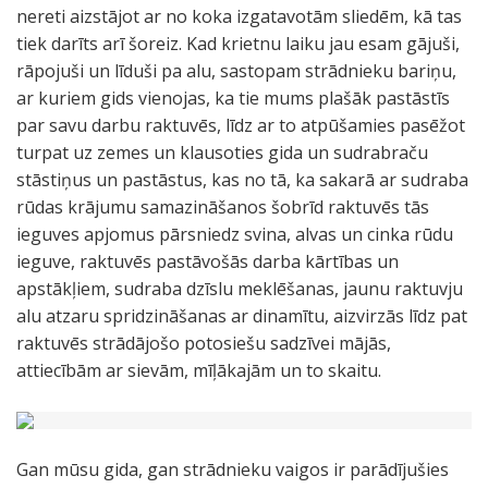
nereti aizstājot ar no koka izgatavotām sliedēm, kā tas
tiek darīts arī šoreiz. Kad krietnu laiku jau esam gājuši,
rāpojuši un līduši pa alu, sastopam strādnieku bariņu,
ar kuriem gids vienojas, ka tie mums plašāk pastāstīs
par savu darbu raktuvēs, līdz ar to atpūšamies pasēžot
turpat uz zemes un klausoties gida un sudrabraču
stāstiņus un pastāstus, kas no tā, ka sakarā ar sudraba
rūdas krājumu samazināšanos šobrīd raktuvēs tās
ieguves apjomus pārsniedz svina, alvas un cinka rūdu
ieguve, raktuvēs pastāvošās darba kārtības un
apstākļiem, sudraba dzīslu meklēšanas, jaunu raktuvju
alu atzaru spridzināšanas ar dinamītu, aizvirzās līdz pat
raktuvēs strādājošo potosiešu sadzīvei mājās,
attiecībām ar sievām, mīļākajām un to skaitu.
Gan mūsu gida, gan strādnieku vaigos ir parādījušies