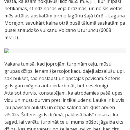
vēsta, ka esam nokļuvuši līdz 4855 m. v. j. l., kur ir īpaši
netīkamas, stindzinošas vēja brāzmas, un no šīs vietas
mēs attālus apskatām pirmo lagūnu šajā tūrē – Laguna
Morejon, savukārt kalna otrā pusē tālumā saskatām pa
pusei snaudošo vulkānu Volcano Uturuncu (6008
m.v.j.l.).
Vakara tumsā, kad joprojām turpinām ceļu, mūsu
grupas džips, lēnām šķērsojot kādu daļēji aizsalušu upi,
sāk buksēt, tad noslāpst un apstājas pavisam. Šoferis-
gids gan mēģina auto iedarbināt, bet nesekmīgi.
Attaisot durvis, konstatējam, ka atrodamies pašā upes
vidū un mūsu durvīm pretī ir tikai ūdens. Laukā ir kļuvis
jau pavisam auksts un džipa salonā arī kļūst arvien
vēsāks. Šoferis-gids drūmā, paklusā balsī nosaka, ka
tagad, lai varētu turpināt ceļu, mums būšot jāgaida cits
džips, kas mūs varētu no šejienes izvilkt, bet, kad cits