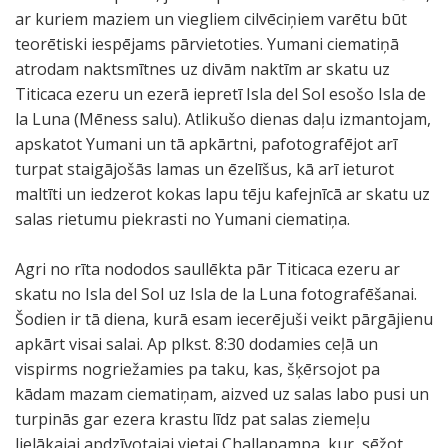
ar kuriem maziem un viegliem cilvēciņiem varētu būt
teorētiski iespējams pārvietoties. Yumani ciematiņā
atrodam naktsmītnes uz divām naktīm ar skatu uz
Titicaca ezeru un ezerā iepretī Isla del Sol esošo Isla de
la Luna (Mēness salu). Atlikušo dienas daļu izmantojam,
apskatot Yumani un tā apkārtni, pafotografējot arī
turpat staigājošās lamas un ēzelīšus, kā arī ieturot
maltīti un iedzerot kokas lapu tēju kafejnīcā ar skatu uz
salas rietumu piekrasti no Yumani ciematiņa.
Agri no rīta nododos saullēkta pār Titicaca ezeru ar
skatu no Isla del Sol uz Isla de la Luna fotografēšanai.
Šodien ir tā diena, kurā esam iecerējuši veikt pārgājienu
apkārt visai salai. Ap plkst. 8:30 dodamies ceļā un
vispirms nogriežamies pa taku, kas, šķērsojot pa
kādam mazam ciematiņam, aizved uz salas labo pusi un
turpinās gar ezera krastu līdz pat salas ziemeļu
lielākajai apdzīvotajai vietai Challapampa, kur, sēžot