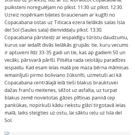
pulksteni noregulējam no plkst. 11:30 uz plkst. 12:30.
Uzreiz nopērkam biļetes braucienam ar kuģīti no
Copacabana ostas uz Titicaca ezera lielākās salas Isla
del Sol (Saules sala) dienviddaļu plkst. 13:30.
Copacabana pārsteidz ar iespaidīgu tūristu daudzumu,
kurus var iedalīt divās lielākās grupās: tie, kuru vecums
ir aptuveni līdz 33-35 gadi un tie, kas ap gadiem 50 un
vecāki, pārsvarā pārīši. Pilsēta rada ceļotāju paradīzes
iespaidu. Kad esam ielas malā pie maza bērna māmiņas
iemainījuši pirmo boliviano žūksnīti, uzmetuši aci kā
Copacabana centrālajā ielā tieši blakus brauktuvei
dažas franču meitenes, sēžot uz asfalta, uz turpat
blakus zemē novietotas gāzes plītiņas pannā cep
pankūkas, nopirkuši kādu riekstu glāzi tirgotavā ielas
malā, laiks steigties uz ostu, lai sāktu ceļu uz Isla del
Sol.