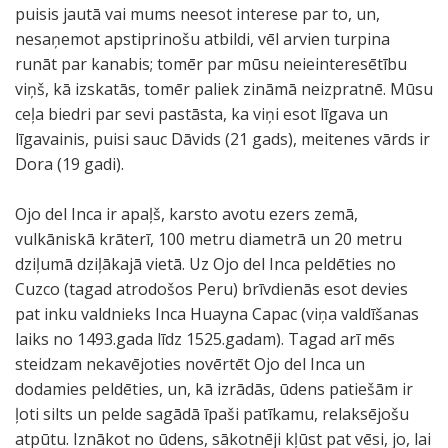
puisis jautā vai mums neesot interese par to, un,
nesaņemot apstiprinošu atbildi, vēl arvien turpina
runāt par kanabis; tomēr par mūsu neieinteresētību
viņš, kā izskatās, tomēr paliek zināmā neizpratnē. Mūsu
ceļa biedri par sevi pastāsta, ka viņi esot līgava un
līgavainis, puisi sauc Dāvids (21 gads), meitenes vārds ir
Dora (19 gadi).
Ojo del Inca ir apaļš, karsto avotu ezers zemā,
vulkāniskā krāterī, 100 metru diametrā un 20 metru
dziļumā dziļākajā vietā. Uz Ojo del Inca peldēties no
Cuzco (tagad atrodošos Peru) brīvdienās esot devies
pat inku valdnieks Inca Huayna Capac (viņa valdīšanas
laiks no 1493.gada līdz 1525.gadam). Tagad arī mēs
steidzam nekavējoties novērtēt Ojo del Inca un
dodamies peldēties, un, kā izrādās, ūdens patiešām ir
ļoti silts un pelde sagādā īpaši patīkamu, relaksējošu
atpūtu. Iznākot no ūdens, sākotnēji kļūst pat vēsi, jo, lai