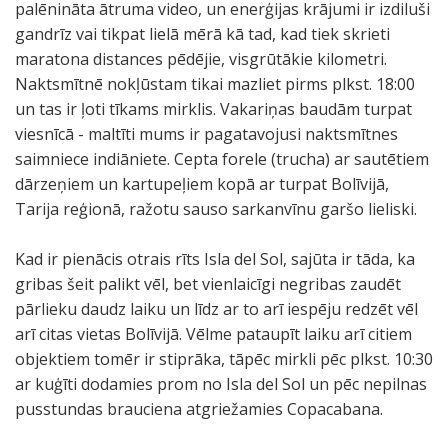
palēnināta ātruma video, un enerģijas krājumi ir izdiluši
gandrīz vai tikpat lielā mērā kā tad, kad tiek skrieti
maratona distances pēdējie, visgrūtākie kilometri.
Naktsmītnē nokļūstam tikai mazliet pirms plkst. 18:00
un tas ir ļoti tīkams mirklis. Vakariņas baudām turpat
viesnīcā - maltīti mums ir pagatavojusi naktsmītnes
saimniece indiāniete. Cepta forele (trucha) ar sautētiem
dārzeņiem un kartupeļiem kopā ar turpat Bolīvijā,
Tarija reģionā, ražotu sauso sarkanvīnu garšo lieliski.
Kad ir pienācis otrais rīts Isla del Sol, sajūta ir tāda, ka
gribas šeit palikt vēl, bet vienlaicīgi negribas zaudēt
pārlieku daudz laiku un līdz ar to arī iespēju redzēt vēl
arī citas vietas Bolīvijā. Vēlme pataupīt laiku arī citiem
objektiem tomēr ir stiprāka, tāpēc mirkli pēc plkst. 10:30
ar kuģīti dodamies prom no Isla del Sol un pēc nepilnas
pusstundas brauciena atgriežamies Copacabana.