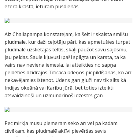
ezera krastā, ieturam pusdienas.
Aiz Challapampa konstatējam, ka šeit ir skaista smilšu
pludmale, kur daži ceļotāju pāri, kas apmetušies turpat
pludmalē uzslietajās teltīs, skaļi paužot savu sajūsmu,
jau peldas. Saule kļuvusi īpaši spilgta un karsta, tā kā
vairs nav neviena iemesla, lai atteikties no sapņa
peldēties dzidrajos Titicaca ūdeņos piepildīšanas, ko arī
nekavējamies īstenot. Ūdens gan gluži nav tik silts kā
Indijas okeānā vai Karību jūrā, bet toties izteikti
atsvaidzinoši un uzmundrinoši dzestrs gan.
Pēc mirkļa mūsu piemēram seko arī vēl pa kādam
cilvēkam, kas pludmalē aktīvi pievēršas sevis