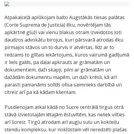
Atpakaļceļā aplūkojam balto Augstākās tiesas palātas
(Corte Suprema de Justicia) ēku, novērtējam tās
apkārtnē gluži vai vienu blakus otram izveidotos ļoti
daudzos advokātu birojus, kuri pārsvarā atrodas ēku
pirmajos stāvos un to durvis ir atvērtas, līdz ar to
redzams to glītais iekārtojums, kuros vairumā gadījumā
ir liels galds, pa daļai apkrauts ar grāmatām un
dokumentiem, daži skapji, pilni ar grāmatām un
dažādām dokumentu mapēm, un daži krēsli, kā arī
parasti pamanāms solīds ofisa saimnieks darbībā un
citreiz arī pa kā kādam klientam.
Pusdienojam atkal kādā no Sucre centrālā tirgus otrā
stāvā izvietotajām lētajām ēstuvītēm, kas neliek vilties
arī šoreiz. Tirgū atrodam arī augļu sulu un kokteiļu
stendu kompleksu, kur nokļūstam vēl neredzēti plašas