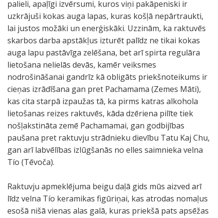
palieli, apaļīgi izvērsumi, kuros viņi pakāpeniski ir
uzkrājuši kokas auga lapas, kuras košļā nepārtraukti,
lai justos možāki un enerģiskāki. Uzzinām, ka raktuvēs
skarbos darba apstākļus izturēt palīdz ne tikai kokas
auga lapu pastāvīga zelēšana, bet arī spirta regulāra
lietošana nelielās devās, kamēr veiksmes
nodrošināšanai gandrīz kā obligāts priekšnoteikums ir
cieņas izrādīšana gan pret Pachamama (Zemes Māti),
kas cita starpā izpaužas tā, ka pirms katras alkohola
lietošanas reizes raktuvēs, kāda dzēriena pilīte tiek
nošļakstināta zemē Pachamamai, gan godbijības
paušana pret raktuvju strādnieku dievību Tatu Kaj Chu,
gan arī labvēlības izlūgšanās no elles saimnieka velna
Tío (Tēvoča).
Raktuvju apmeklējuma beigu daļā gids mūs aizved arī
līdz velna Tío keramikas figūriņai, kas atrodas nomaļus
esošā nišā vienas alas galā, kuras priekšā pats apsēžas