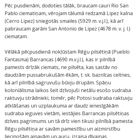
Pēc pusdienām, dodoties tālāk, braucam cauri Rio San
Pablo ciematiņam, vērojam tālumā redzamā Lipez kalna
(Cerro Lipez) sniegotās smailes (5929 m. v.j.l.), kā arī
pabraucam garām San Antonio de Lipez (4678 m. v. j. l.)
ciematam.
Vēlākā pēcpusdienā nokļūstam Rēgu pilsētiņā (Pueblo
Fantasma) Barrancas (4690 m.v.j.l.), kas ir pilnībā
pamests drīzāk ciemats, ne pilsēta, kas sastāv no
daudzām pussabrukušām ēkām, t. sk. baznīcas celtnes,
kā arī pilnībā sagruvušu būvju drupām. Spāņu
koloniālisma laikos šeit dzīvojuši netālu esošo sudraba
raktuvju strādnieki, tomēr, pēc Potosi sudraba raktuvju
atklāšanas un uzplaukuma ar daudz ienesīgākām
sudraba ieguves vietām, iestājies Barrancas pilsētiņas
dzīves pagrimums un tā drīz vien tikusi pilnībā pamesta.
Rēgu pilsētiņa ar savām pamestību un aizmirstību
liecinošām ainavām un auru, izraisa dīvainas