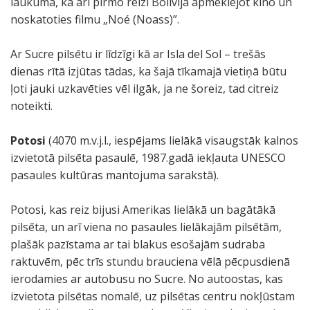
laukumā, kā arī pirmo reizi Bolīvijā apmeklējot kino un
noskatoties filmu „Noé (Noass)”.
Ar Sucre pilsētu ir līdzīgi kā ar Isla del Sol – trešās
dienas rītā izjūtas tādas, ka šajā tīkamajā vietiņā būtu
ļoti jauki uzkavēties vēl ilgāk, ja ne šoreiz, tad citreiz
noteikti.
Potosi
(4070 m.v.j.l., iespējams lielākā visaugstāk kalnos
izvietotā pilsēta pasaulē, 1987.gadā iekļauta UNESCO
pasaules kultūras mantojuma sarakstā).
Potosi, kas reiz bijusi Amerikas lielākā un bagātākā
pilsēta, un arī viena no pasaules lielākajām pilsētām,
plašāk pazīstama ar tai blakus esošajām sudraba
raktuvēm, pēc trīs stundu brauciena vēlā pēcpusdienā
ierodamies ar autobusu no Sucre. No autoostas, kas
izvietota pilsētas nomalē, uz pilsētas centru nokļūstam