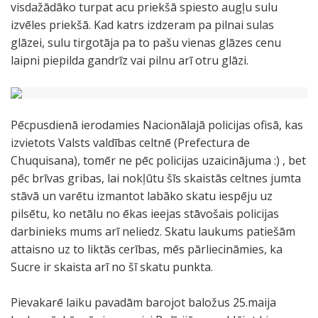
visdažādāko turpat acu priekšā spiesto augļu sulu
izvēles priekšā. Kad katrs izdzeram pa pilnai sulas
glāzei, sulu tirgotāja pa to pašu vienas glāzes cenu
laipni piepilda gandrīz vai pilnu arī otru glāzi.
Pēcpusdienā ierodamies Nacionālajā policijas ofisā, kas
izvietots Valsts valdības celtnē (Prefectura de
Chuquisana), tomēr ne pēc policijas uzaicinājuma :) , bet
pēc brīvas gribas, lai nokļūtu šīs skaistās celtnes jumta
stāvā un varētu izmantot labāko skatu iespēju uz
pilsētu, ko netālu no ēkas ieejas stāvošais policijas
darbinieks mums arī neliedz. Skatu laukums patiešām
attaisno uz to liktās cerības, mēs pārliecināmies, ka
Sucre ir skaista arī no šī skatu punkta.
Pievakarē laiku pavadām barojot baložus 25.maija