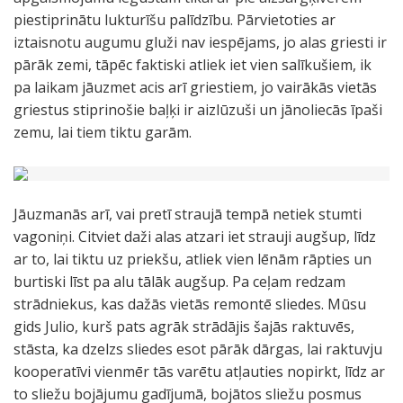
piestiprinātu lukturīšu palīdzību. Pārvietoties ar
iztaisnotu augumu gluži nav iespējams, jo alas griesti ir
pārāk zemi, tāpēc faktiski atliek iet vien salīkušiem, ik
pa laikam jāuzmet acis arī griestiem, jo vairākās vietās
griestus stiprinošie baļķi ir aizlūzuši un jānoliecās īpaši
zemu, lai tiem tiktu garām.
Jāuzmanās arī, vai pretī straujā tempā netiek stumti
vagoniņi. Citviet daži alas atzari iet strauji augšup, līdz
ar to, lai tiktu uz priekšu, atliek vien lēnām rāpties un
burtiski līst pa alu tālāk augšup. Pa ceļam redzam
strādniekus, kas dažās vietās remontē sliedes. Mūsu
gids Julio, kurš pats agrāk strādājis šajās raktuvēs,
stāsta, ka dzelzs sliedes esot pārāk dārgas, lai raktuvju
kooperatīvi vienmēr tās varētu atļauties nopirkt, līdz ar
to sliežu bojājumu gadījumā, bojātos sliežu posmus