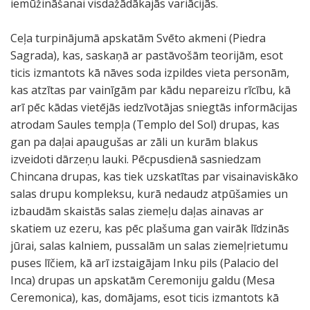
iemūžināšanai visdažādākajās variācijās.
Ceļa turpinājumā apskatām Svēto akmeni (Piedra
Sagrada), kas, saskaņā ar pastāvošām teorijām, esot
ticis izmantots kā nāves soda izpildes vieta personām,
kas atzītas par vainīgām par kādu nepareizu rīcību, kā
arī pēc kādas vietējās iedzīvotājas sniegtās informācijas
atrodam Saules tempļa (Templo del Sol) drupas, kas
gan pa daļai apaugušas ar zāli un kurām blakus
izveidoti dārzeņu lauki. Pēcpusdienā sasniedzam
Chincana drupas, kas tiek uzskatītas par visainaviskāko
salas drupu kompleksu, kurā nedaudz atpūšamies un
izbaudām skaistās salas ziemeļu daļas ainavas ar
skatiem uz ezeru, kas pēc plašuma gan vairāk līdzinās
jūrai, salas kalniem, pussalām un salas ziemeļrietumu
puses līčiem, kā arī izstaigājam Inku pils (Palacio del
Inca) drupas un apskatām Ceremoniju galdu (Mesa
Ceremonica), kas, domājams, esot ticis izmantots kā