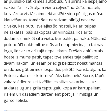
ar publisko satiksmes autobusu. Vispirms kā iespējamo
naktsmītni izvērtējam vienu ceļvedī norādītu hosteli,
kura ārdurvis tā saimnieki atslēdz vien pēc ilgas mūsu
klauvēšanas, tomēr šeit neredzam pilnīgi neviena
cilvēka, kas būtu izvēlējies šo hosteli, kā arī telpas
neizskatās īpaši sakoptas un vilinošas, līdz ar to
dodamies meklēt citu vietu, kur palikt pa nakti. Nākamā
potenciālā naktsmītne mūs arī neapmierina, jo tai nav
logu, līdz ar to arī tajā nepaliekam. Trešais aplūkotais
hostelis mums patīk, tāpēc izvēlamies tajā palikt uz
divām naktīm, un esam priecīgi beidzot nolikt mantas
un doties gūt pirmos iespaidus pilsētā. Konstatējam, ka
Potosi vakaros ir krietni vēsāks laiks nekā Sucre, tāpēc
vakara ēdienreizei izvēlāmies siltas vakariņas – uz
atklātas uguns grilā ceptu gaļu kopā ar kartupeļiem,
rīsiem un dažādiem dārzeņiem; porcija ir milzīga un
garšo lieliski.