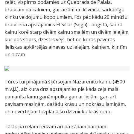
zelēt, vispirms dodamies uz Quebrada de Palala,
braucam pa kalniem, gar aizām un ķīļveida, sarkanīgu
klinšu veidojumu kopojumiem, līdz pēc kādu 20 minūšu
brauciena apstājamies El Sillar (Segli) - augstā, šaurā
kalnu korē starp divām kalnu smailēm un divām ielejām,
kur pūš stiprs, dzestrs vējš, bet no kuras paveras
lieliskas apkārtējās ainavas uz ielejām, kalniem, klintīm
un aizām.
Tūres turpinājumā šķērsojam Nazarenito kalnu (4500
m.v.j.l.), aiz kura drīz apstājamies pie kāda ceļa malā
pamanīta lamu ganāmpulka gan ar lielām, gan arī
pavisam maziņām, dažādu krāsu un nokrāsu lamiņām,
un novērtējam tuvplānā šo dzīvnieku krāšņumu.
Tālāk pa ceļam redzam arī pa kādam bariņam