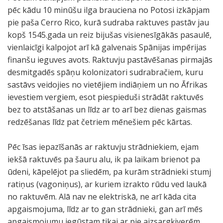
pēc kādu 10 minūšu ilga brauciena no Potosi izkāpjam
pie paša Cerro Rico, kurā sudraba raktuves pastāv jau
kopš 1545.gada un reiz bijušas visienesīgākās pasaulē,
vienlaicīgi kalpojot arī kā galvenais Spānijas impērijas
finanšu ieguves avots. Raktuvju pastāvēšanas pirmajās
desmitgadēs spāņu kolonizatori sudrabračiem, kuru
sastāvs veidojies no vietējiem indiāņiem un no Āfrikas
ievestiem vergiem, esot piespieduši strādāt raktuvēs
bez to atstāšanas un līdz ar to arī bez dienas gaismas
redzēšanas līdz pat četriem mēnešiem pēc kārtas.
Pēc īsas iepazīšanās ar raktuvju strādniekiem, ejam
iekšā raktuvēs pa šauru alu, ik pa laikam brienot pa
ūdeni, kāpelējot pa sliedēm, pa kurām strādnieki stumj
ratiņus (vagoniņus), ar kuriem izrakto rūdu ved laukā
no raktuvēm. Alā nav ne elektriskā, ne arī kāda cita
apgaismojuma, līdz ar to gan strādnieki, gan arī mēs
apgaismojumu iegūstam tikai ar pie aizsargķiverēm