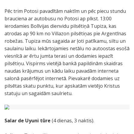
Pēc trim Potosi pavadītām naktīm un pēc piecu stundu
brauciena ar autobusu no Potosi ap plkst. 13:00
ierodamies Bolīvijas dienvidu pilsētiņā Tupiza, kas
atrodas ap 90 km no Villazon pilsētiņas pie Argentīnas
robežas. Tupiza mūs sagaida ar ļoti patīkamu, siltu un
saulainu laiku. Iekārtojamies netālu no autoostas esošā
viesnīcā ar ērtu jumta terasi un dodamies iepazīt
pilsētiņu. Vispirms vietējā bankā papildinām skaidras
naudas krājumus un kādu laiku pavadām interneta
salonā pasērfējot internetā. Pievakarē dodamies uz
pilsētas skatu punktu, kur apskatām vietējo Kristus
statuju un sagaidām saulrietu.
Salar de Uyuni tūre
(4 dienas, 3 naktis).