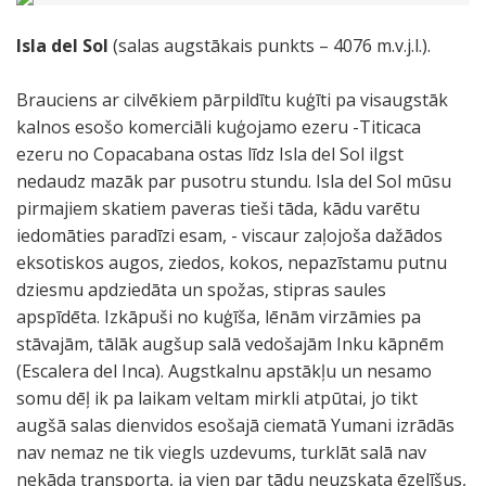
Isla del Sol
(salas augstākais punkts – 4076 m.v.j.l.).
Brauciens ar cilvēkiem pārpildītu kuģīti pa visaugstāk
kalnos esošo komerciāli kuģojamo ezeru -Titicaca
ezeru no Copacabana ostas līdz Isla del Sol ilgst
nedaudz mazāk par pusotru stundu. Isla del Sol mūsu
pirmajiem skatiem paveras tieši tāda, kādu varētu
iedomāties paradīzi esam, - viscaur zaļojoša dažādos
eksotiskos augos, ziedos, kokos, nepazīstamu putnu
dziesmu apdziedāta un spožas, stipras saules
apspīdēta. Izkāpuši no kuģīša, lēnām virzāmies pa
stāvajām, tālāk augšup salā vedošajām Inku kāpnēm
(Escalera del Inca). Augstkalnu apstākļu un nesamo
somu dēļ ik pa laikam veltam mirkli atpūtai, jo tikt
augšā salas dienvidos esošajā ciematā Yumani izrādās
nav nemaz ne tik viegls uzdevums, turklāt salā nav
nekāda transporta, ja vien par tādu neuzskata ēzelīšus,