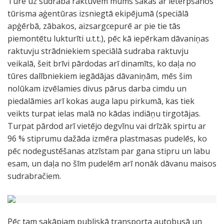
Tūre uz sudraba raktuvēm mums sākas ar ietērpšanos
tūrisma aģentūras izsniegtā ekipējumā (speciālā
apģērbā, zābakos, aizsargcepurē ar pie tie tās
piemontētu lukturīti u.t.t.), pēc kā iepērkam dāvaniņas
raktuvju strādniekiem speciālā sudraba raktuvju
veikalā, šeit brīvi pārdodas arī dinamīts, ko daļa no
tūres dalībniekiem iegādājas dāvaniņām, mēs šim
nolūkam izvēlamies divus pārus darba cimdu un
piedalāmies arī kokas auga lapu pirkumā, kas tiek
veikts turpat ielas malā no kādas indiāņu tirgotājas.
Turpat pārdod arī vietējo degvīnu vai drīzāk spirtu ar
96 % stiprumu dažāda izmēra plastmasas pudelēs, ko
pēc nodegustēšanas atzīstam par gana stipru un labu
esam, un daļa no šīm pudelēm arī nonāk dāvanu maisos
sudrabračiem.
Pēc tam sakāpjam publiskā transporta autobusā un