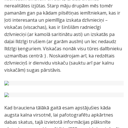
nerealitātes izjūtas. Starp māju drupām mēs tomēr
pamanām gan pa kādam pilsētiņas iemītniekam, kas ir
ļoti interesanta un piemīlīga izskata dzīvnieciņi –
viskačas (viscachas), kas ir šinšilām radniecīgi
dzīvnieciņi (ar kamolā saritinātu asti) un izskatās pa
daļai līdzīgi trušiem (ar garām ausīm) un lec nedaudz
līdzīgi ķenguriem. Viskačas nonāk visu tūres dalībnieku
uzmanības centrā :) . Noskaidrojam arī, ka redzētais
dzīvnieciņš ir dienvidu viskaču (sauktu arī par kalnu
viskačām) sugas pārstāvis.
Kad brauciena tālākā gaitā esam apstājušies kāda
augsta kalna virsotnē, lai pafotografētu apkārtnes
dabas skatus, tajā izvietotā informācijas plāksnīte