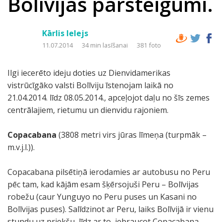
Bolīvijas pārsteigumi.
Kārlis Ielejs
11.07.2014
34 min lasīšanai
381 foto
Ilgi iecerēto ideju doties uz Dienvidamerikas
vistrūcīgāko valsti Bolīviju īstenojam laikā no
21.04.2014. līdz 08.05.2014., apceļojot daļu no šīs zemes
centrālajiem, rietumu un dienvidu rajoniem.
Copacabana
(3808 metri virs jūras līmeņa (turpmāk –
m.v.j.l.)).
Copacabana pilsētiņā ierodamies ar autobusu no Peru
pēc tam, kad kājām esam šķērsojuši Peru – Bolīvijas
robežu (caur Yunguyo no Peru puses un Kasani no
Bolīvijas puses). Salīdzinot ar Peru, laiks Bolīvijā ir vienu
stundu uz priekšu, līdz ar to, iebraucot Copacabana,