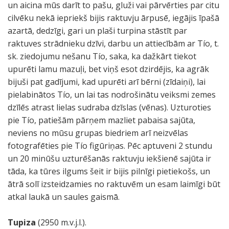
un aicina mūs darīt to pašu, gluži vai pārvērties par citu
cilvēku nekā iepriekš bijis raktuvju ārpusē, iegājis īpašā
azartā, dedzīgi, gari un plaši turpina stāstīt par
raktuves strādnieku dzīvi, darbu un attiecībām ar Tío, t.
sk. ziedojumu nešanu Tío, saka, ka dažkārt tiekot
upurēti lamu mazuļi, bet viņš esot dzirdējis, ka agrāk
bijuši pat gadījumi, kad upurēti arī bērni (zīdaiņi), lai
pielabinātos Tío, un lai tas nodrošinātu veiksmi zemes
dzīlēs atrast lielas sudraba dzīslas (vēnas). Uzturoties
pie Tío, patiešām pārņem mazliet pabaisa sajūta,
neviens no mūsu grupas biedriem arī neizvēlas
fotografēties pie Tío figūriņas. Pēc aptuveni 2 stundu
un 20 minūšu uzturēšanās raktuvju iekšienē sajūta ir
tāda, ka tūres ilgums šeit ir bijis pilnīgi pietiekošs, un
ātrā solī izsteidzamies no raktuvēm un esam laimīgi būt
atkal laukā un saules gaismā.
Tupiza
(2950 m.v.j.l.).