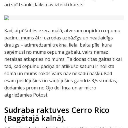
arī spīd saule, laiks nav izteikti karsts.
Kad, atpūšoties ezera malā, atveram nopirkto cepumu
paciņu, mums ātri uzrodas uzbāzīgs un neatlaidīgs
draugs – acīmredzami trekna, liela, balta pīle, kura
saņēmusi no mums cepuma gabalu, vairs nemaz
netaisās atkāpties no mums. Tā dodas citās gaitās tikai
tad, kad cepumu paciņa ar atlikušo saturu ir nolikta
somā un mums rokās vairs nav nekādu našķu. Kad
esam peldējušies un sauļojušies gandrīz 3,5 stundas,
dodamies prom no Ojo del Inca un ar micro
atgriežamies Potosi.
Sudraba raktuves Cerro Rico
(Bagātajā kalnā).