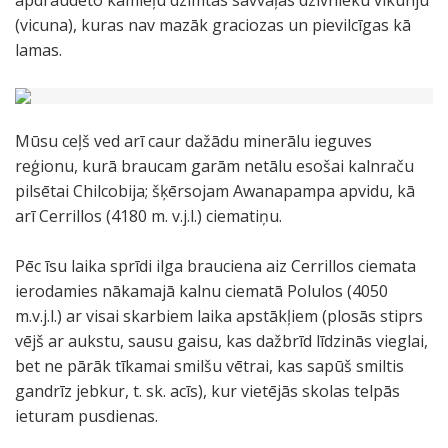
apdraudēto kamieļu dzimtas savvaļas dzīvnieku vikunju
(vicuna), kuras nav mazāk graciozas un pievilcīgas kā
lamas.
Mūsu ceļš ved arī caur dažādu minerālu ieguves
reģionu, kurā braucam garām netālu esošai kalnraču
pilsētai Chilcobija; šķērsojam Awanapampa apvidu, kā
arī Cerrillos (4180 m. v.j.l.) ciematiņu.
Pēc īsu laika sprīdi ilga brauciena aiz Cerrillos ciemata
ierodamies nākamajā kalnu ciematā Polulos (4050
m.v.j.l.) ar visai skarbiem laika apstākļiem (plosās stiprs
vējš ar aukstu, sausu gaisu, kas dažbrīd līdzinās vieglai,
bet ne pārāk tīkamai smilšu vētrai, kas sapūš smiltis
gandrīz jebkur, t. sk. acīs), kur vietējās skolas telpās
ieturam pusdienas.