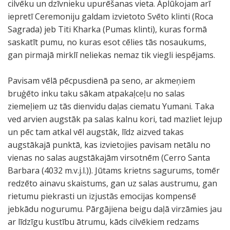
cilvēku un dzīvnieku upurēšanas vieta. Aplūkojam arī
iepretī Ceremoniju galdam izvietoto Svēto klinti (Roca
Sagrada) jeb Titi Kharka (Pumas klinti), kuras formā
saskatīt pumu, no kuras esot cēlies tās nosaukums,
gan pirmajā mirklī neliekas nemaz tik viegli iespējams.
Pavisam vēlā pēcpusdienā pa seno, ar akmeņiem
bruģēto inku taku sākam atpakaļceļu no salas
ziemeļiem uz tās dienvidu daļas ciematu Yumani. Taka
ved arvien augstāk pa salas kalnu kori, tad mazliet lejup
un pēc tam atkal vēl augstāk, līdz aizved takas
augstākajā punktā, kas izvietojies pavisam netālu no
vienas no salas augstākajām virsotnēm (Cerro Santa
Barbara (4032 m.v.j.l.)). Jūtams krietns sagurums, tomēr
redzēto ainavu skaistums, gan uz salas austrumu, gan
rietumu piekrasti un izjustās emocijas kompensē
jebkādu nogurumu. Pārgājiena beigu daļā virzāmies jau
ar līdzīgu kustību ātrumu, kāds cilvēkiem redzams