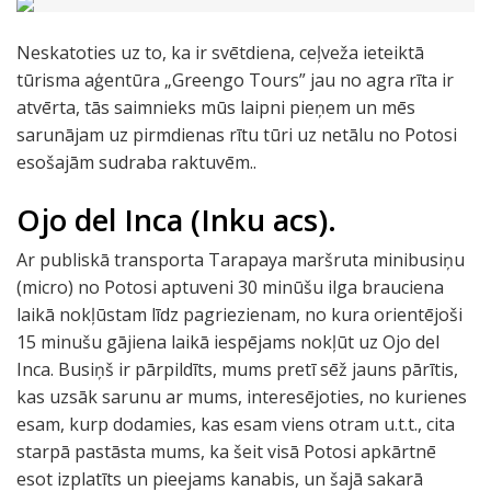
Neskatoties uz to, ka ir svētdiena, ceļveža ieteiktā
tūrisma aģentūra „Greengo Tours” jau no agra rīta ir
atvērta, tās saimnieks mūs laipni pieņem un mēs
sarunājam uz pirmdienas rītu tūri uz netālu no Potosi
esošajām sudraba raktuvēm..
Ojo del Inca (Inku acs).
Ar publiskā transporta Tarapaya maršruta minibusiņu
(micro) no Potosi aptuveni 30 minūšu ilga brauciena
laikā nokļūstam līdz pagriezienam, no kura orientējoši
15 minušu gājiena laikā iespējams nokļūt uz Ojo del
Inca. Busiņš ir pārpildīts, mums pretī sēž jauns pārītis,
kas uzsāk sarunu ar mums, interesējoties, no kurienes
esam, kurp dodamies, kas esam viens otram u.t.t., cita
starpā pastāsta mums, ka šeit visā Potosi apkārtnē
esot izplatīts un pieejams kanabis, un šajā sakarā