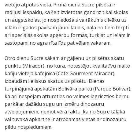
vietējo atpūtas vieta. Pirmā diena Sucre pilsētā ir
radījusi iespaidu, ka šeit izvietotas gandrīz tikai skolas
un augstskolas, jo nospiedošais vairākums cilvēku uz
ielām ir gados pavisam jauni ļaudis, daļa no tiem tērpti
arī speciālās skolas apģērbu formās, turklāt uz ielām ir
sastopami no agra rīta līdz pat vēlam vakaram.
Otro dienu Sucre sākam ar gājienu uz pilsētas skatu
punktu (Mirador), no kura, notestējot kvalitatīvu malto
kafiju vietējā kafejnīcā (Cafe Gourment Mirador),
izbaudām lieliskus skatus uz pilsētu. Dienas
turpinājumā apskatām Bolivāra parku (Parque Bolivar),
kā arī nespējam atturēties no vēlmes iegriezties bērnu
parkā ar dažādu sugu un izmēru dinozauru
atveidojumiem, ņemot vērā faktu, ka no Sucre tālākā
vai tuvākā apkārtnē ir atrodamas vietas ar dinozauru
pēdu nospiedumiem.