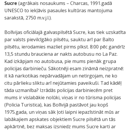
Sucre
(agrākais nosaukums – Charcas, 1991.gadā
UNESCO to iekļāvis pasaules kultūras mantojuma
sarakstā, 2750 m.v.j.l.).
Bolīvijas oficiālajā galvaspilsētā Sucre, kas tiek uzskatīta
par valsts pievilcīgāko pilsētu, sauktu arī par Balto
pilsētu, ierodamies mazliet pirms plkst. 8:00 pēc gandrīz
13,5 stundu brauciena ar nakts autobusu no La Paz.
Kad izkāpjam no autobusa, pie mums pienāk grupa
policijas darbinieču. Sākotnēji esam zināmā neizpratnē:
it kā narkotikas nepārvadājam un netirgojam, ne ko
citu pārlieku sliktu arī nejūtamies paveikuši. Tad kādēļ
tāda uzmanība? Izrādās policijas darbiniecēm pret
mums ir vislabākie nolūki, viņas ir no tūrisma policijas
(Policia Turistica), kas Bolīvijā pastāvot jau kopš
1975.gada, un viņas sāk ļoti laipni iepazīstināt mūs ar
labākajiem apskates objektiem Sucre pilsētā un tās
apkārtnē, bez maksas izsniedz mums Sucre karti ar