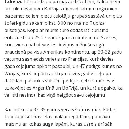
1.diena.
Tūri ar džipu pa mazapdzīvotiem, kalnainiem
un tuksnešainiem Bolīvijas dienvidrietumu reģioniem
pa zemes ceļiem piecu ceļotāju grupas sastāvā un plus
šoferi-gidu sākam plkst. 8:00 no rīta no Tupiza
pilsētiņas. Kopā ar mums tūrē dodas īsti tūrisma
entuziasti: ap 25-27 gadus jauna meitene no Šveices,
kura viena pati devusies deviņus mēnešus ilgā
braucienā pa visu Amerikas kontinentu, ap 30-32 gadu
vecumu sasniedzis vīrietis no Francijas, kurš devies
gada ceļojumā apkārt pasaulei, un 47 gadīgs kungs no
Vācijas, kurš nepārtraukti jau divus gadus ceļo pa
dažādām pasaules valstīm, pēdējos četrus mēnešus
uzkavējoties Argentīnā un Bolīvijā, un kurš apgalvo, ka
vēl īsti nezinot, kad viņš beigšot savu ceļojumu.
Kad mūsu ap 33-35 gadus vecais šoferis-gids, kādas
Tupiza pilsētiņas ielas malā ir iegādājies paprāvu
maisiņu ar kokas auga lapām, kuras uzreiz arī sāk