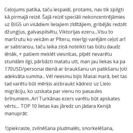
Ceļojums patika, taču iespaidi, protams, nav tik spilgti
kā pirmajā reizē. Šajā reizē speciāli nekoncentrējāmies
uz BIG5 un visādiem lielajiem zīdītājiem, gribējās redzēt
džungļus, galvaspilsētu, Viktorijas ezeru....Visu to
maršrutu ko veicām ar Pīteru, mierīgi varējām ceļot arī
ar sabtransu, taču laika ziņā noteikti tas būtu daudz
lēnāk, + pašiem meklēt viesnīcas, pīpēt nevarētu
stundām ilgi, pārbāzti matatu utt, man jau liekas ka pa
170USD/personai dienā ar braukšanu un palikšanu ļoti
adekvāta summa... Vēl neesmu bijis Masai marā, bet tas
tad varētu būt mērķis aizbraukt kādreiz uz Lielo
migrāciju, ko uzskata par vienu no pasaules
brīnumiem...Arī Turkānas ezers varētu būt apskates
vērts.... TOP 10 lietas kas jāredz un jādara Kenijā
manuprāt:
1)piekraste, zvilnēšana pludmalēs, snorkelēšana,