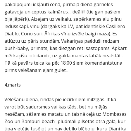
pakalpojumi iekļauti cenā, pirmajā dienā garneles
gatavoja un ceptus kalmārus....ideāli!!! (tie gan pašiem
bija jāpērk). Aizejam uz veikalu, sapērkamies alu pilnu
ledusskapi, vīnu (dārgāks kā LV, pat identiskie Casillero
Diablo, Cono suri. Āfrikas vīnu izvēle baigi maza). Es
atlūztu uz pāris stundām. Vakariņas paēduši redzam
bush-baby, primāts, kas diezgan reti sastopams. Apkārt
mērkaķīšu ļoti daudz, uz galda mantas labāk neatstāt .
Tā kā pavārs teica ka pēc 18:00 šiem komendantstuna
pirms vēlēšanām ejam gulēt...
4.marts
Vēlēšanu diena, rindas pie iecirkņiem milzīgas. It kā
varot būt sadursmes vai kas tāds, bet nu mājās
nesēžam, sēžamies matatu un taisnā ceļā uz Mombasas
Zoo un Bamburi beach- pludmali pilsētas otrā galā, kur
tipa vietējie tusējot un nav debīlo bīčboju, kuru Diani ka