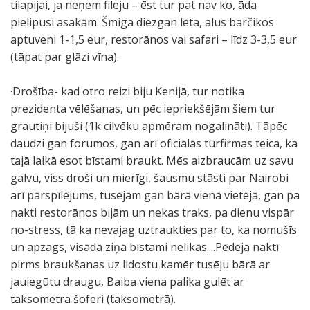
tilapijai, ja neņem fileju – ēst tur pat nav ko, āda
pielipusi asakām. Šmiga diezgan lēta, alus barčikos
aptuveni 1-1,5 eur, restorānos vai safari – līdz 3-3,5 eur
(tāpat par glāzi vīna).
·Drošība- kad otro reizi biju Kenijā, tur notika
prezidenta vēlēšanas, un pēc iepriekšējām šiem tur
grautiņi bijuši (1k cilvēku apmēram nogalināti). Tāpēc
daudzi gan forumos, gan arī oficiālās tūrfirmas teica, ka
tajā laikā esot bīstami braukt. Mēs aizbraucām uz savu
galvu, viss droši un mierīgi, šausmu stāsti par Nairobi
arī pārspīlējums, tusējām gan bārā vienā vietējā, gan pa
nakti restorānos bijām un nekas traks, pa dienu vispār
no-stress, tā ka nevajag uztraukties par to, ka nomušīs
un apzags, visādā ziņā bīstami nelikās....Pēdējā naktī
pirms braukšanas uz lidostu kamēr tusēju bārā ar
jauiegūtu draugu, Baiba viena palika gulēt ar
taksometra šoferi (taksometrā).