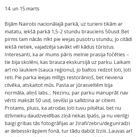
14. un 15.marts
Bijām Nairobi nacionālajā parkā, uz turieni tikām ar
matatu, iekšā parkā 1,5-2 stundu brauciens 50usd. Bet
pirms tam nācās nīkt pie ieejas pusotru stundu, jo citādi
iekšā netiek, vajadzēja savākt vēl kādus tūristus.
Interesanti, ka ar mums pāris melnie prasija fočēties –
tie bija skolēni, kas brauca ekskursijā uz parku. Laikam
arī no laukiem (sauca reģionu), jo baltos redzot ļoti, ļoti
reti. Pie parka ieejas mīlīgs restorāniņš, bet neviena
cilvēka, atskaitot mūs. Pasta ar jūrasveltēm bija
normāla, aliņš labs.... Nezinu, par parku manuprāt nav
vērts maksāt 50 usd, sevišķi ja salīdzina ar citiem.
Protams, pluss, ka atrodas ļoti tuvu pilsētai, bet nu
dzīvnieku daudzveidības ziņā nekas īpašs, ja nu vienīgi
baigi gribas tās fotogrāfijas ar žirafi/zebru/degunradzi
ar debesskrāpjiem fonā, tur tādu dabūt īzziii...Lauvas arī