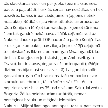
tās slaukšanas visur un par jebko (bez maksas nevar
pat ceļu pajautāt!). Turklāt, cenas nav norādītas un tiek
uzsvērts, ka viss ir par ziedojumiem (apjoms netiek
nosaukts). Būtībā es jau viņus atbalstu aizbraucot uz
tādu Keniju un tērējot tur naudu, jo izņemot tūrisma
šiem tak gandrīz nekā nava.... Tālāk ceļš mūs ved uz
Nakuru, daudzu prāt TOP nacionālo parku Kenijā. Tas
ir diezgan kompakts, nav ziloņu (iepriekšējā ceļojumā
tos pieskatījos līdz nelabumam-gan Mwalugandži, kur
tie bija džungļos un ļoti skaisti, gan Amboseli, gan
Tsavo), bet ir lauvas, degunradži un leopardi (pēdējie
divi mums bija must see sarakstā). Lai gan bija solīts
gan vakara, gan rīta brauciens, taču no parka nevar
izbraukt un iebraukt, tā ka šoferis sāk čīkstēt, ka
nepirks divreiz biljetes 75 usd cilvēkam. Saku, lai ved uz
Bogoria. Žēl ka neiebraucām tur ātrāk, nemaz
nemēģinot braukt un mēģināt ielomīties
Nakuru....Miljoni flamingo, antilopes uz ceļa, pats ezera