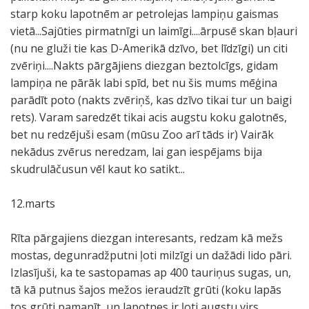
starp koku lapotnēm ar petrolejas lampiņu gaismas
vietā...Sajūties pirmatnīgi un laimīgi....ārpusē skan bļauri
(nu ne gluži tie kas D-Amerikā dzīvo, bet līdzīgi) un citi
zvēriņi....Nakts pārgājiens diezgan beztolcīgs, gidam
lampiņa ne pārāk labi spīd, bet nu šis mums mēģina
parādīt poto (nakts zvēriņš, kas dzīvo tikai tur un baigi
rets). Varam saredzēt tikai acis augstu koku galotnēs,
bet nu redzējuši esam (mūsu Zoo arī tāds ir) Vairāk
nekādus zvērus neredzam, lai gan iespējams bija
skudrulāčusun vēl kaut ko satikt...
12.marts
Rīta pārgajiens diezgan interesants, redzam kā mežs
mostas, degunradžputni ļoti milzīgi un dažādi lido pāri.
Izlasījuši, ka te sastopamas ap 400 tauriņus sugas, un,
tā kā putnus šajos mežos ieraudzīt grūti (koku lapās
tos grūti pamanīt, un lapotnes ir ļoti augstu virs