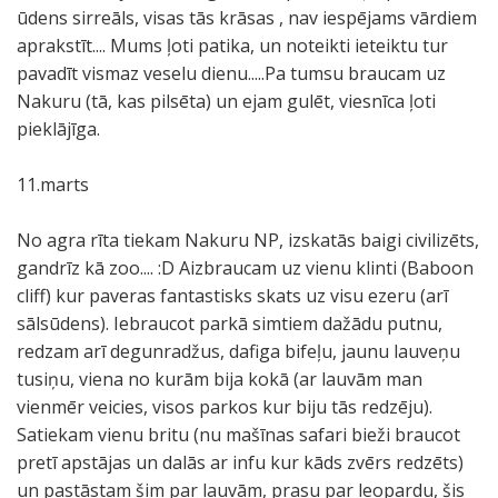
ūdens sirreāls, visas tās krāsas , nav iespējams vārdiem
aprakstīt.... Mums ļoti patika, un noteikti ieteiktu tur
pavadīt vismaz veselu dienu.....Pa tumsu braucam uz
Nakuru (tā, kas pilsēta) un ejam gulēt, viesnīca ļoti
pieklājīga.
11.marts
No agra rīta tiekam Nakuru NP, izskatās baigi civilizēts,
gandrīz kā zoo.... :D Aizbraucam uz vienu klinti (Baboon
cliff) kur paveras fantastisks skats uz visu ezeru (arī
sālsūdens). Iebraucot parkā simtiem dažādu putnu,
redzam arī degunradžus, dafiga bifeļu, jaunu lauveņu
tusiņu, viena no kurām bija kokā (ar lauvām man
vienmēr veicies, visos parkos kur biju tās redzēju).
Satiekam vienu britu (nu mašīnas safari bieži braucot
pretī apstājas un dalās ar infu kur kāds zvērs redzēts)
un pastāstam šim par lauvām, prasu par leopardu, šis