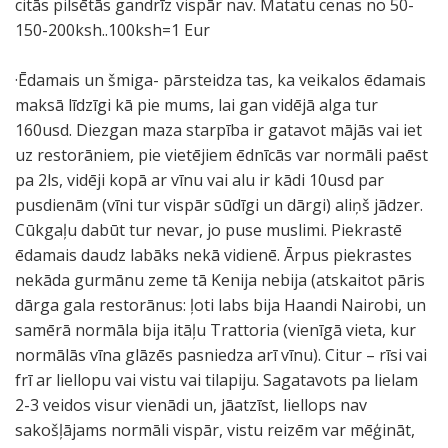
citās pilsētās gandrīz vispār nav. Matatu cenas no 50-
150-200ksh..100ksh=1 Eur
·Ēdamais un šmiga- pārsteidza tas, ka veikalos ēdamais
maksā līdzīgi kā pie mums, lai gan vidējā alga tur
160usd. Diezgan maza starpība ir gatavot mājās vai iet
uz restorāniem, pie vietējiem ēdnīcās var normāli paēst
pa 2ls, vidēji kopā ar vīnu vai alu ir kādi 10usd par
pusdienām (vīni tur vispār sūdīgi un dārgi) aliņš jādzer.
Cūkgaļu dabūt tur nevar, jo puse muslimi. Piekrastē
ēdamais daudz labāks nekā vidienē. Ārpus piekrastes
nekāda gurmānu zeme tā Kenija nebija (atskaitot pāris
dārga gala restorānus: ļoti labs bija Haandi Nairobi, un
samērā normāla bija itāļu Trattoria (vienīgā vieta, kur
normālās vīna glāzēs pasniedza arī vīnu). Citur – rīsi vai
frī ar liellopu vai vistu vai tilapiju. Sagatavots pa lielam
2-3 veidos visur vienādi un, jāatzīst, liellops nav
sakošļājams normāli vispār, vistu reizēm var mēģināt,