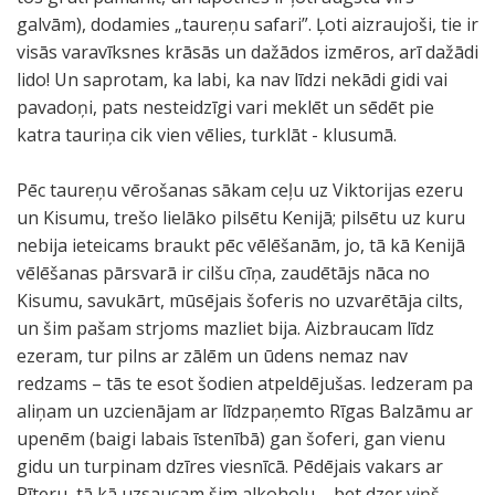
galvām), dodamies „taureņu safari”. Ļoti aizraujoši, tie ir
visās varavīksnes krāsās un dažādos izmēros, arī dažādi
lido! Un saprotam, ka labi, ka nav līdzi nekādi gidi vai
pavadoņi, pats nesteidzīgi vari meklēt un sēdēt pie
katra tauriņa cik vien vēlies, turklāt - klusumā.
Pēc taureņu vērošanas sākam ceļu uz Viktorijas ezeru
un Kisumu, trešo lielāko pilsētu Kenijā; pilsētu uz kuru
nebija ieteicams braukt pēc vēlēšanām, jo, tā kā Kenijā
vēlēšanas pārsvarā ir cilšu cīņa, zaudētājs nāca no
Kisumu, savukārt, mūsējais šoferis no uzvarētāja cilts,
un šim pašam strjoms mazliet bija. Aizbraucam līdz
ezeram, tur pilns ar zālēm un ūdens nemaz nav
redzams – tās te esot šodien atpeldējušas. Iedzeram pa
aliņam un uzcienājam ar līdzpaņemto Rīgas Balzāmu ar
upenēm (baigi labais īstenībā) gan šoferi, gan vienu
gidu un turpinam dzīres viesnīcā. Pēdējais vakars ar
Pīteru, tā kā uzsaucam šim alkoholu – bet dzer viņš