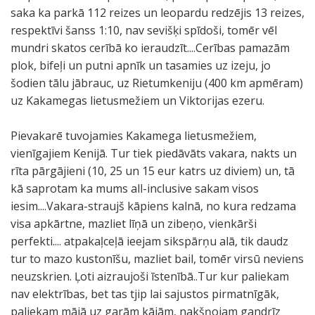
saka ka parkā 112 reizes un leopardu redzējis 13 reizes,
respektīvi šanss 1:10, nav sevišķi spīdoši, tomēr vēl
mundri skatos cerībā ko ieraudzīt....Cerības pamazām
plok, bifeļi un putni apnīk un tasamies uz izeju, jo
šodien tālu jābrauc, uz Rietumkeniju (400 km apmēram)
uz Kakamegas lietusmežiem un Viktorijas ezeru.
Pievakarē tuvojamies Kakamega lietusmežiem,
vienīgajiem Kenijā. Tur tiek piedāvāts vakara, nakts un
rīta pārgājieni (10, 25 un 15 eur katrs uz diviem) un, tā
kā saprotam ka mums all-inclusive sakam visos
iesim....Vakara-straujš kāpiens kalnā, no kura redzama
visa apkārtne, mazliet līņā un zibeņo, vienkārši
perfekti.... atpakaļceļā ieejam sikspārņu alā, tik daudz
tur to mazo kustonīšu, mazliet bail, tomēr virsū neviens
neuzskrien. Ļoti aizraujoši īstenībā..Tur kur paliekam
nav elektrības, bet tas tjip lai sajustos pirmatnīgāk,
paliekam mājā uz garām kājām, nakšņojam gandrīz