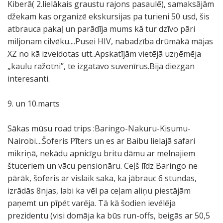
Kiberā( 2.lielākais graustu rajons pasaulē), samaksājām
džekam kas organizē ekskursijas pa turieni 50 usd, šis
atbrauca pakaļ un parādīja mums kā tur dzīvo pāri
miljonam cilvēku....Pusei HIV, nabadzība drūmākā mājas
XZ no kā izveidotas utt..Apskatījām vietējā uzņēmēja
„kaulu ražotni”, te izgatavo suvenīrus.Bija diezgan
interesanti.
9. un 10.marts
Sākas mūsu road trips :Baringo-Nakuru-Kisumu-
Nairobi....Šoferis Pīters un es ar Baibu lielajā safari
mikriņā, nekādu apnicīgu britu dāmu ar melnajiem
štuceriem un vācu pensionāru. Ceļš līdz Baringo ne
pārāk, šoferis ar vislaik saka, ka jābrauc 6 stundas,
izrādās 8njas, labi ka vēl pa ceļam aliņu piestājām
paņemt un pīpēt varēja. Tā kā šodien ievēlēja
prezidentu (visi domāja ka būs run-offs, beigās ar 50,5