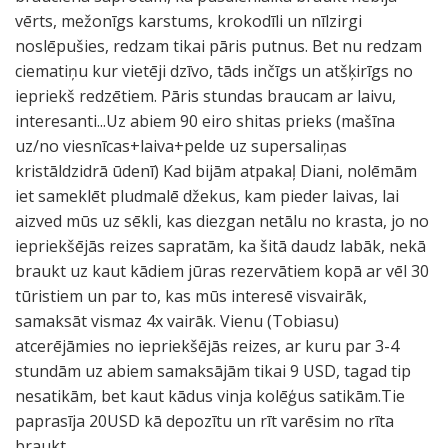
vērts, mežonīgs karstums, krokodīli un nīlzirgi
noslēpušies, redzam tikai pāris putnus. Bet nu redzam
ciematiņu kur vietēji dzīvo, tāds inčīgs un atšķirīgs no
iepriekš redzētiem. Pāris stundas braucam ar laivu,
interesanti...Uz abiem 90 eiro shitas prieks (mašīna
uz/no viesnīcas+laiva+pelde uz supersaliņas
kristāldzidrā ūdenī) Kad bijām atpakaļ Diani, nolēmām
iet sameklēt pludmalē džekus, kam pieder laivas, lai
aizved mūs uz sēkli, kas diezgan netālu no krasta, jo no
iepriekšējās reizes sapratām, ka šitā daudz labāk, nekā
braukt uz kaut kādiem jūras rezervātiem kopā ar vēl 30
tūristiem un par to, kas mūs interesē visvairāk,
samaksāt vismaz 4x vairāk. Vienu (Tobiasu)
atcerējāmies no iepriekšējās reizes, ar kuru par 3-4
stundām uz abiem samaksājām tikai 9 USD, tagad tip
nesatikām, bet kaut kādus vinja kolēģus satikām.Tie
paprasīja 20USD kā depozītu un rīt varēsim no rīta
braukt....