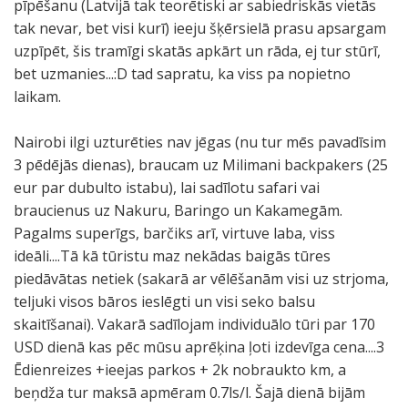
pīpēšanu (Latvijā tak teorētiski ar sabiedriskās vietās
tak nevar, bet visi kurī) ieeju šķērsielā prasu apsargam
uzpīpēt, šis tramīgi skatās apkārt un rāda, ej tur stūrī,
bet uzmanies...:D tad sapratu, ka viss pa nopietno
laikam.
Nairobi ilgi uzturēties nav jēgas (nu tur mēs pavadīsim
3 pēdējās dienas), braucam uz Milimani backpakers (25
eur par dubulto istabu), lai sadīlotu safari vai
braucienus uz Nakuru, Baringo un Kakamegām.
Pagalms superīgs, barčiks arī, virtuve laba, viss
ideāli....Tā kā tūristu maz nekādas baigās tūres
piedāvātas netiek (sakarā ar vēlēšanām visi uz strjoma,
teljuki visos bāros ieslēgti un visi seko balsu
skaitīšanai). Vakarā sadīlojam individuālo tūri par 170
USD dienā kas pēc mūsu aprēķina ļoti izdevīga cena....3
Ēdienreizes +ieejas parkos + 2k nobraukto km, a
beņdža tur maksā apmēram 0.7ls/l. Šajā dienā bijām