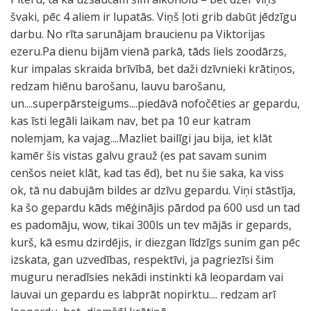
švaki, pēc 4 aliem ir lupatās. Viņš ļoti grib dabūt jēdzīgu
darbu. No rīta sarunājam braucienu pa Viktorijas
ezeru.Pa dienu bijām vienā parkā, tāds liels zoodārzs,
kur impalas skraida brīvībā, bet daži dzīvnieki krātiņos,
redzam hiēnu barošanu, lauvu barošanu,
un....superpārsteigums....piedāvā nofočēties ar gepardu,
kas īsti legāli laikam nav, bet pa 10 eur katram
nolemjam, ka vajag....Mazliet bailīgi jau bija, iet klāt
kamēr šis vistas galvu grauž (es pat savam sunim
cenšos neiet klāt, kad tas ēd), bet nu šie saka, ka viss
ok, tā nu dabujām bildes ar dzīvu gepardu. Viņi stāstīja,
ka šo gepardu kāds mēģinājis pārdod pa 600 usd un tad
es padomāju, wow, tikai 300ls un tev mājās ir gepards,
kurš, kā esmu dzirdējis, ir diezgan līdzīgs sunim gan pēc
izskata, gan uzvedības, respektīvi, ja pagriezīsi šim
muguru neradīsies nekādi instinkti kā leopardam vai
lauvai un gepardu es labprāt nopirktu.... redzam arī