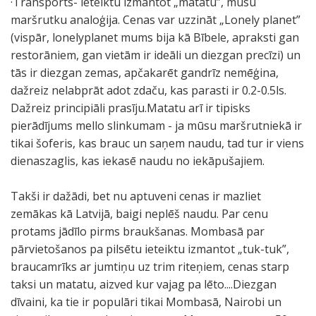
·Transports- ieteiktu izmantot „matatu”, mūsu
maršrutku analoģija. Cenas var uzzināt „Lonely planet”
(vispār, lonelyplanet mums bija kā Bībele, apraksti gan
restorāniem, gan vietām ir ideāli un diezgan precīzi) un
tās ir diezgan zemas, apčakarēt gandrīz nemēģina,
dažreiz nelabprāt adot zdaču, kas parasti ir 0.2-0.5ls.
Dažreiz principiāli prasīju.Matatu arī ir tipisks
pierādījums mello slinkumam - ja mūsu maršrutniekā ir
tikai šoferis, kas brauc un saņem naudu, tad tur ir viens
dienaszaglis, kas iekasē naudu no iekāpušajiem.
Takši ir dažādi, bet nu aptuveni cenas ir mazliet
zemākas kā Latvijā, baigi neplēš naudu. Par cenu
protams jādīlo pirms braukšanas. Mombasā par
pārvietošanos pa pilsētu ieteiktu izmantot „tuk-tuk”,
braucamrīks ar jumtiņu uz trim riteņiem, cenas starp
taksi un matatu, aizved kur vajag pa lēto....Diezgan
dīvaini, ka tie ir populāri tikai Mombasā, Nairobi un