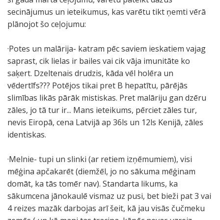
secinājumus un ieteikumus, kas varētu tikt ņemti vērā
plānojot šo ceļojumu:
·Potes un malārija- katram pēc saviem ieskatiem vajag
saprast, cik lielas ir bailes vai cik vāja imunitāte ko
saķert. Dzeltenais drudzis, kāda vēl holēra un
vēdertīfs??? Potējos tikai pret B hepatītu, pārējās
slimības likās pārāk mistiskas. Pret malāriju gan dzēru
zāles, jo tā tur ir... Mans ieteikums, pērciet zāles tur,
nevis Eiropā, cena Latvijā ap 36ls un 12ls Kenijā, zāles
identiskas.
·Melnie- tupi un slinki (ar retiem izņēmumiem), visi
mēģina apčakarēt (diemžēl, jo no sākuma mēģinam
domāt, ka tās tomēr nav). Standarta likums, ka
sākumcena jānokaulē vismaz uz pusi, bet bieži pat 3 vai
4 reizes mazāk darbojas arī šeit, kā jau visās čučmeku