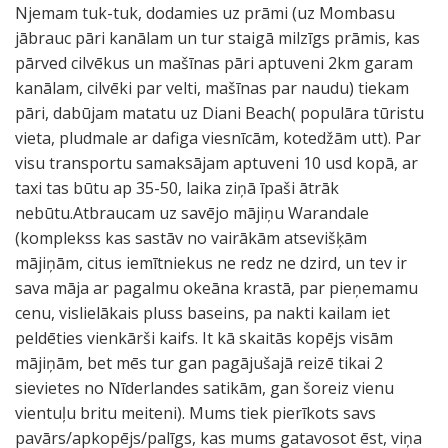
Njemam tuk-tuk, dodamies uz prāmi (uz Mombasu
jābrauc pāri kanālam un tur staigā milzīgs prāmis, kas
pārved cilvēkus un mašīnas pāri aptuveni 2km garam
kanālam, cilvēki par velti, mašīnas par naudu) tiekam
pāri, dabūjam matatu uz Diani Beach( populāra tūristu
vieta, pludmale ar dafiga viesnīcām, kotedžām utt). Par
visu transportu samaksājam aptuveni 10 usd kopā, ar
taxi tas būtu ap 35-50, laika ziņā īpaši ātrāk
nebūtu.Atbraucam uz savējo mājiņu Warandale
(komplekss kas sastāv no vairākām atsevišķām
mājiņām, citus iemītniekus ne redz ne dzird, un tev ir
sava māja ar pagalmu okeāna krastā, par pieņemamu
cenu, vislielākais pluss baseins, pa nakti kailam iet
peldēties vienkārši kaifs. It kā skaitās kopējs visām
mājiņām, bet mēs tur gan pagājušajā reizē tikai 2
sievietes no Nīderlandes satikām, gan šoreiz vienu
vientuļu britu meiteni). Mums tiek pierīkots savs
pavārs/apkopējs/palīgs, kas mums gatavosot ēst, viņa