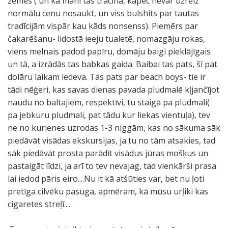
zemēs ( un kā mani tas tracina, kāpēc nevar uzreiz
normālu cenu nosaukt, un viss bulshits par tautas
tradīcijām vispār kau kāds nonsenss). Piemērs par
čakarēšanu- lidostā ieeju tualetē, nomazgāju rokas,
viens melnais padod papīru, domāju baigi pieklājīgais
un tā, a izrādās tas babkas gaida. Baibai tas pats, šī pat
dolāru laikam iedeva. Tas pats par beach boys- tie ir
tādi nēģeri, kas savas dienas pavada pludmalē kļjančījot
naudu no baltajiem, respektīvi, tu staigā pa pludmali(
pa jebkuru pludmali, pat tādu kur liekas vientuļa), tev
ne no kurienes uzrodas 1-3 niggām, kas no sākuma sāk
piedāvāt visādas ekskursijas, ja tu no tām atsakies, tad
sāk piedāvāt prosta parādīt visādus jūras mošķus un
pastaigāt līdzi, ja arī to tev nevajag, tad vienkārši prasa
lai iedod pāris eiro....Nu it kā atšūties var, bet nu ļoti
pretīga cilvēku pasuga, apmēram, kā mūsu urļiki kas
cigaretes streļī....