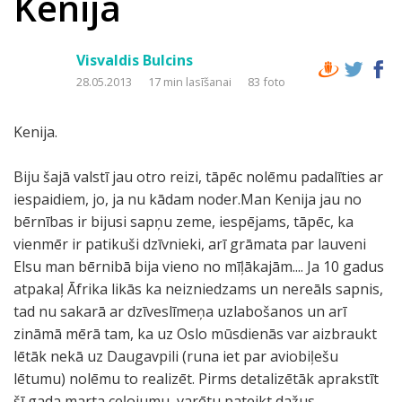
Kenija
Visvaldis Bulcins
28.05.2013
17 min lasīšanai
83 foto
Kenija.
Biju šajā valstī jau otro reizi, tāpēc nolēmu padalīties ar
iespaidiem, jo, ja nu kādam noder.Man Kenija jau no
bērnības ir bijusi sapņu zeme, iespējams, tāpēc, ka
vienmēr ir patikuši dzīvnieki, arī grāmata par lauveni
Elsu man bērnibā bija vieno no mīļākajām.... Ja 10 gadus
atpakaļ Āfrika likās ka neizniedzams un nereāls sapnis,
tad nu sakarā ar dzīveslīmeņa uzlabošanos un arī
zināmā mērā tam, ka uz Oslo mūsdienās var aizbraukt
lētāk nekā uz Daugavpili (runa iet par aviobiļešu
lētumu) nolēmu to realizēt. Pirms detalizētāk aprakstīt
šī gada marta ceļojumu, varētu pateikt dažus