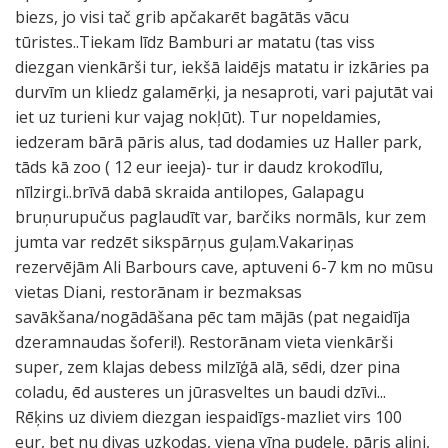
biezs, jo visi tač grib apčakarēt bagātās vācu
tūristes..Tiekam līdz Bamburi ar matatu (tas viss
diezgan vienkārši tur, iekšā laidējs matatu ir izkāries pa
durvīm un kliedz galamērķi, ja nesaproti, vari pajutāt vai
iet uz turieni kur vajag nokļūt). Tur nopeldamies,
iedzeram bārā pāris alus, tad dodamies uz Haller park,
tāds kā zoo ( 12 eur ieeja)- tur ir daudz krokodīlu,
nīlzirgi..brīvā dabā skraida antilopes, Galapagu
bruņurupučus paglaudīt var, barčiks normāls, kur zem
jumta var redzēt sikspārņus guļam.Vakariņas
rezervējām Ali Barbours cave, aptuveni 6-7 km no mūsu
vietas Diani, restorānam ir bezmaksas
savākšana/nogādāšana pēc tam mājās (pat negaidīja
dzeramnaudas šoferi!). Restorānam vieta vienkārši
super, zem klajas debess milzīģā alā, sēdi, dzer pina
coladu, ēd austeres un jūrasveltes un baudi dzīvi...
Rēķins uz diviem diezgan iespaidīgs-mazliet virs 100
eur, bet nu divas uzkodas, viena vīna pudele, pāris aliņi,