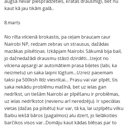
augšā nevar piesprādzēties, kratās drausmīgi, bet nu
kaut kā jau tikām galā...
8.marts
No riīta vilcienā brokastis, pa ceļam braucam caur
Nairobi NP, redzam zebras un strausus, dažādas
mazākas pilsētiņas. Izkāpjam Nairobi. Sākumā bija bail,
jo dažnedažādi drausmu stāsti dzirdēti....Izejot no
vilciena apsargi ar automātiem prasa biļetes (labi, ka
neizmetu) un saka laipni lūgtum....Uzreiz paņemam
taksi pa 500ksh līdz viesnīcai.... Prasu vai var pīpēt, šis
saka nekādu problēmu mašīnā, bet uz ielas gan
nedrīkst, un tiešām Nairobi ar pīpēšanu ir problēmas,
uz ielas nedrīkstot (nevienu arī neredzēju). Ir speciālas
vietas (dažas pa pilsētu) kur var, tā ka, lai uzpīpētu vilku
Baibu iekšā bāros (pagalmos) alu dzert, jo lielākoties
barčikos visos var...Domāju kaut kādas blēņas par to