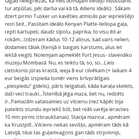
tagad neiegriezās, kā mēs domājam vietējo vidusslānis
tur atpūšas, pēc darba vai kā tā, ēdiens ideāls) . Sākam
dzert pirmo Tusker un kavēties atmiņās par iepriekšējo
reizi šeit....Pasūtam ideālo Kenyan Platte-liellopa gaļa,
cepti kartupeļi, daudz sīpolu, paprika, to visu ēd ar
rokām....Izdzeram kādus 10-12 aliņus, kad vairs nelien,
dodamies tālak (Kenijā ir baigais karstums, alus iet
iekšā viegli). Nolemjam apmeklēt Fort Jesus- slavenāko
muzeju Mombasā. Nu, es teiktu tā, so, so....Liels
cietoksnis jūras krastā, ieeja 8 eur cilvēkam (+ laikam 4
eur beigās izspieda tomēr viens brīvprātīgais
„piespiedu” gidelis), pāris lielgabali, kāda karaļa skelets,
daži veci trauki....Īstenībā jēga maza, bet nu, redzēts
ir...Pamazām sataisamies uz vilcienu (nez kāpēc bija
pateikts stundu iepriekš būt, bet reāli varēja ierasties
10 min pirms izbraukšanas). Stacija maziņa , apmēram
ka Krustpilī....Vilciens-nekas sevišķs, apmēram tāds kā
Latvijā, tikai tas guļamvagons gan tāds strjomnijs,