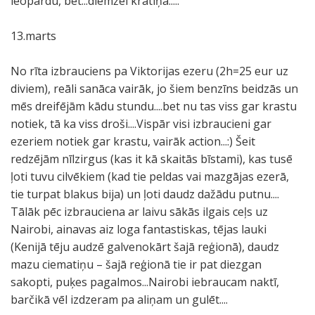
leopardu, bet...diemžēl krātiņā.....
13.marts
No rīta izbrauciens pa Viktorijas ezeru (2h=25 eur uz
diviem), reāli sanāca vairāk, jo šiem benzīns beidzās un
mēs dreifējām kādu stundu....bet nu tas viss gar krastu
notiek, tā ka viss droši....Vispār visi izbraucieni gar
ezeriem notiek gar krastu, vairāk action...:) Šeit
redzējām nīlzirgus (kas it kā skaitās bīstami), kas tusē
ļoti tuvu cilvēkiem (kad tie peldas vai mazgājas ezerā,
tie turpat blakus bija) un ļoti daudz dažādu putnu....
Tālāk pēc izbrauciena ar laivu sākās ilgais ceļs uz
Nairobi, ainavas aiz loga fantastiskas, tējas lauki
(Kenijā tēju audzē galvenokārt šajā reģionā), daudz
mazu ciematiņu – šajā reģionā tie ir pat diezgan
sakopti, puķes pagalmos...Nairobi iebraucam naktī,
barčikā vēl izdzeram pa aliņam un gulēt....