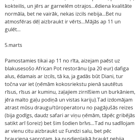
kokteilis, un jērs ar garnelēm otrajos....ēdiena kvalitāte
normāla, bet ne vairāk, nekas izcils nebija....Bet nu
atmosfēras dēļ aizbraukt ir vērts....Mājās ap 11 un
gulēt....
5.marts
Pamostamies tikai ap 11 no rīta, aizejam paēst uz
blakusesošo African Pot restorānu (pa 20 eur) dafiga
alus, ēdamais ar izcils, tā ka, ja gadās būt Diani, tur
točna var iet (ņēmām kokosriekstu pienā sautētus
rīsus, rīsus ar kuminu, zaļajiem zirnīšiem un burkāniem,
jēra malto gaļu podiņā un vistas kariju).Tad izdomājam
atrast mūsu draugu/tūroperatoru no pagājušās reizes
(bija godīgs, daudz safari ar viņu ņēmām, tāpēc gribējās
satikt arī šoreiz) bet šim šodien brīvs....Tad nu sadīlojam
ar vienu citu aizbraukt uz Fundzi salu, bet pēc
brauciena saprotam, ka pusdienlaikā braukt nebija