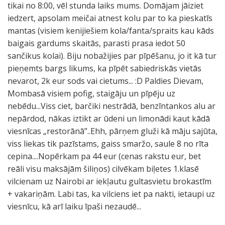
tikai no 8:00, vēl stunda laiks mums. Domājam jāiziet
iedzert, apsolam meičai atnest kolu par to ka pieskatīs
mantas (visiem kenijiešiem kola/fanta/spraits kau kāds
baigais gardums skaitās, parasti prasa iedot 50
sančikus kolai). Biju nobažijies par pīpēšanu, jo it kā tur
pieņemts bargs likums, ka pīpēt sabiedriskās vietās
nevarot, 2k eur sods vai cietums... :D Paldies Dievam,
Mombasā visiem pofig, staigāju un pīpēju uz
nebēdu...Viss ciet, barčiki nestrādā, benzīntankos alu ar
nepārdod, nākas iztikt ar ūdeni un limonādi kaut kādā
viesnīcas „restorānā”..Ehh, pārņem gluži kā māju sajūta,
viss liekas tik pazīstams, gaiss smaržo, saule 8 no rīta
cepina....Nopērkam pa 44 eur (cenas rakstu eur, bet
reāli visu maksājām šiliņos) cilvēkam biļetes 1.klasē
vilcienam uz Nairobi ar iekļautu gultasvietu brokastīm
+ vakariņām. Labi tas, ka vilciens iet pa nakti, ietaupi uz
viesnīcu, kā arī laiku īpaši nezaudē...