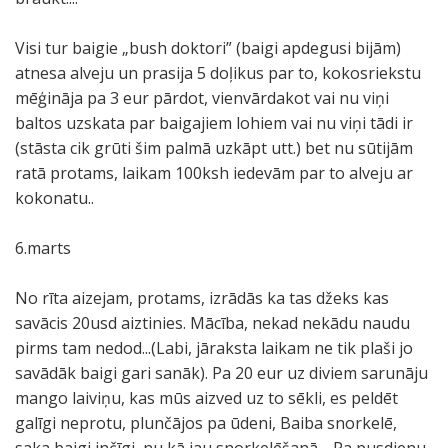
Visi tur baigie „bush doktori” (baigi apdegusi bijām)
atnesa alveju un prasija 5 doļikus par to, kokosriekstu
mēģināja pa 3 eur pārdot, vienvārdakot vai nu viņi
baltos uzskata par baigajiem lohiem vai nu viņi tādi ir
(stāsta cik grūti šim palmā uzkāpt utt.) bet nu sūtijām
ratā protams, laikam 100ksh iedevām par to alveju ar
kokonatu..
6.marts
No rīta aizejam, protams, izrādās ka tas džeks kas
savācis 20usd aiztinies. Mācība, nekad nekādu naudu
pirms tam nedod...(Labi, jāraksta laikam ne tik plaši jo
savādāk baigi gari sanāk). Pa 20 eur uz diviem sarunāju
mango laiviņu, kas mūs aizved uz to sēkli, es peldēt
galīgi neprotu, plunčājos pa ūdeni, Baiba snorkelē,