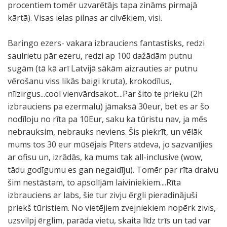
procentiem tomēr uzvarētājs tapa zināms pirmajā
kārtā). Visas ielas pilnas ar cilvēkiem, visi.
Baringo ezers- vakara izbrauciens fantastisks, redzi
saulrietu pār ezeru, redzi ap 100 dažādām putnu
sugām (tā kā arī Latvijā sākām aizrauties ar putnu
vērošanu viss likās baigi kruta), krokodīlus,
nīlzirgus...cool vienvārdsakot....Par šito te prieku (2h
izbrauciens pa ezermalu) jāmaksā 30eur, bet es ar šo
nodīloju no rīta pa 10Eur, saku ka tūristu nav, ja mēs
nebrauksim, nebrauks neviens. Šis piekrīt, un vēlāk
mums tos 30 eur mūsējais Pīters atdeva, jo sazvanījies
ar ofisu un, izrādās, ka mums tak all-inclusive (wow,
tādu godīgumu es gan negaidīju). Tomēr par rīta draivu
šim nestāstam, to apsolījām laiviniekiem....Rīta
izbrauciens ar labs, šie tur zivju ērgli pieradinājuši
priekš tūristiem. No vietējiem zvejniekiem nopērk zivis,
uzsvilpj ērglim, parāda vietu, skaita līdz trīs un tad var