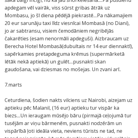
saka baigi inčīgi, nu kā jau snorkelēšanā.....Pa pusdienu
apdegam vēl vairāk, viss sūrst gribas ātrāk uz
Mombasu, jo šī diena pēdējā piekrastē....Pa nākamajiem
20 eur sarunāju taxi līdz viesnīcai Mombasā (no Diani),
jo ar sabtransu, visiem čemodāniem negribējās
čakarēties (esam nenormāli apdeguši). Aizbraucam uz
Berecha Hotel Mombasā(dubultais nr 14 eur diennaktī),
sapērkamies pretapdeguma krēmus (supermārketā
lētāk nekā aptiekā) un gulēt....pusnakti skan
gaudošana, vai dziesmas no mošejas. Un zvani arī..
7.marts
Ceturdiena, šodien nakts vilciens uz Nairobi, aizejam uz
aptieku pēc Malanil, (16 eur) aptieku tur vispār ka
biezs....Un ieraugam mūsējo bāru (pirmajā ceļojumā tur
tusējām ar viņu bārmenēm, pusnakti nodzērām un
vispārībā ļoti ideāla vieta, neviens tūrists ne tad, ne