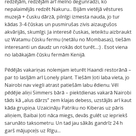
redzējām, redzējām arī melno degunradzi, ko
nepalaimējās redzēt Nakuru... Bijām vietējā vēstures
muzejā + čusku dārzā, pilnīgi izmesta nauda, jo tur
kādas 3-4 čūskas un pusmirušas zivis aizaugušos
akvārijās, skumīgi. Ja interesē čuskas, ieteiktu aizbraukt
uz Watamu čūsku fermu (netālu no Mombasas), tiešām
interesanti un daudz un rokās dot turēt....:) . Esot viena
no labākajām čūsku fermām Kenijā.
Pēdējās vakariņas nolemjam ieturēt Haandi restorānā –
par to lasījām arī Lonely plant. Tiešām ļoti laba vieta, jo
Nairobi nav viegli atrast patiešām labu ēdienu. Vēl
pēdējie aliņi Simmers bārā – piektdienas vakarā Nairobi
tāds kā „alus dārzs” zem klajas debess, uzstājās arī kaut
kāda grupiņa. Uzaicināju Patriku no Kiberas uz pāris
aliņiem, Baibai ļoti nāca miegs, devās gulēt uz iepriekš
sarunāto taksometru. Un tad jau sākās gandrīz 24 h
garš mājupceļs uz Rīgu....