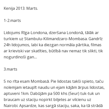
Kenija 2013. Marts.
1-2.marts
Lidojums Rīga-Londona, dzeršana Londonā, tālāk ar
turkiem uz Stambulu-Kilimandzaro-Mombasa. Gandrīz
24h lidojumos, labi ka diezgan normāla pārtika, filmas
ar krieviski var skatīties, būtībā nav nemaz tik slikti, tik
nogurdinoši gan....
3.marts
5 no rīta esam Mombasā. Pie lidostas takši spieto, taču
nolemjam ietaupīt naudu un ejam kājām ārpus lidostas,
aptuveni 1km. Dabūjām pa 500 khs (5eur) tuk-tuk un
braucam uz staciju nopirkt biljetes ar vilcienu uz
Nairobi. Apsardze, kas sargā staciju, saka, ka tā strādā