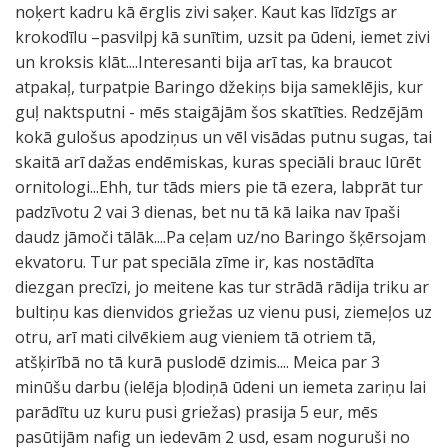
noķert kadru kā ērglis zivi saķer. Kaut kas līdzīgs ar
krokodīlu –pasvilpj kā sunītim, uzsit pa ūdeni, iemet zivi
un kroksis klāt....Interesanti bija arī tas, ka braucot
atpakaļ, turpatpie Baringo džekiņs bija sameklējis, kur
guļ naktsputni - mēs staigājām šos skatīties. Redzējām
kokā gulošus apodziņus un vēl visādas putnu sugas, tai
skaitā arī dažas endēmiskas, kuras speciāli brauc lūrēt
ornitologi...Ehh, tur tāds miers pie tā ezera, labprāt tur
padzīvotu 2 vai 3 dienas, bet nu tā kā laika nav īpaši
daudz jāmoči tālāk....Pa ceļam uz/no Baringo šķērsojam
ekvatoru. Tur pat speciāla zīme ir, kas nostādīta
diezgan precīzi, jo meitene kas tur strādā rādija triku ar
bultiņu kas dienvidos griežas uz vienu pusi, ziemeļos uz
otru, arī mati cilvēkiem aug vieniem tā otriem tā,
atšķirībā no tā kurā puslodē dzimis.... Meica par 3
minūšu darbu (ielēja bļodiņā ūdeni un iemeta zariņu lai
parādītu uz kuru pusi griežas) prasija 5 eur, mēs
pasūtijām nafig un iedevām 2 usd, esam noguruši no