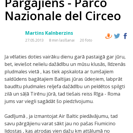
Pārgājiens - Parco
Nazionale del Circeo
Martins Kalnberzins
27.05.2013
8 min lasīšanai
20 foto
Ja vēlaties doties vairāku dienu garā pastaigā gar jūru,
bet, ieviešot nelielu dažādību un mūsu klusās, līdzenās
pludmales vietā , kas tiek apskalota ar tumšajiem
saldūdens bagātajiem Baltijas jūras ūdeņiem, labprāt
baudītu pludmales reljefa dažādību un peldētos spilgti
zilā un sāļā Tirēnu jūrā, tad tiešais reiss Rīga - Roma
jums var viegli sagādāt šo piedzīvojumu.
Gadījumā , ja izmantojat Air Baltic piedāvājumu, tad
savu pārgājienu varat sākt jau no pašas Fiumicino
lidostas , kas atrodas vien dažu km attālumā no