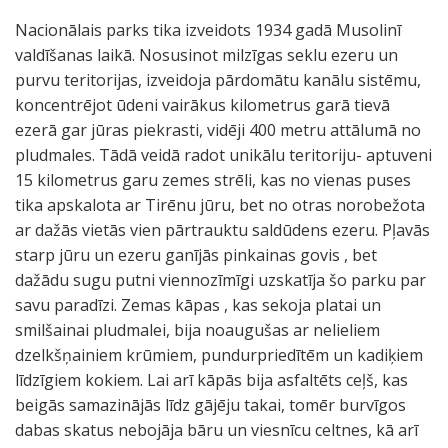
Nacionālais parks tika izveidots 1934 gadā Musolinī
valdīšanas laikā. Nosusinot milzīgas seklu ezeru un
purvu teritorijas, izveidoja pārdomātu kanālu sistēmu,
koncentrējot ūdeni vairākus kilometrus garā tievā
ezerā gar jūras piekrasti, vidēji 400 metru attālumā no
pludmales. Tādā veidā radot unikālu teritoriju- aptuveni
15 kilometrus garu zemes strēli, kas no vienas puses
tika apskalota ar Tirēnu jūru, bet no otras norobežota
ar dažās vietās vien pārtrauktu saldūdens ezeru. Pļavās
starp jūru un ezeru ganījās pinkainas govis , bet
dažādu sugu putni viennozīmīgi uzskatīja šo parku par
savu paradīzi. Zemas kāpas , kas sekoja platai un
smilšainai pludmalei, bija noaugušas ar nelieliem
dzelkšņainiem krūmiem, pundurpriedītēm un kadiķiem
līdzīgiem kokiem. Lai arī kāpās bija asfaltēts ceļš, kas
beigās samazinājās līdz gājēju takai, tomēr burvīgos
dabas skatus nebojāja bāru un viesnīcu celtnes, kā arī