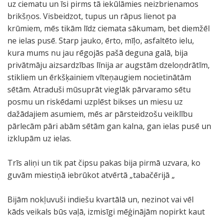
uz ciematu un īsi pirms tā iekūlāmies neizbrienamos
brikšņos. Visbeidzot, tupus un rāpus lienot pa
krūmiem, mēs tikām līdz ciemata sākumam, bet diemžēl
ne ielas pusē. Starp jauko, ērto, mīļo, asfaltēto ielu,
kura mums nu jau rēgojās pašā deguna galā, bija
privātmāju aizsardzības līnija ar augstām dzeloņdrātīm,
stikliem un ērkšķainiem vīteņaugiem nocietinātām
sētām. Atraduši mūsuprāt vieglāk pārvaramo sētu
posmu un riskēdami uzplēst bikses un miesu uz
dažādajiem asumiem, mēs ar pārsteidzošu veiklību
pārlecām pāri abām sētām gan kalna, gan ielas pusē un
izklupām uz ielas.
Trīs aliņi un tik pat čipsu pakas bija pirmā uzvara, ko
guvām miestiņā iebrūkot atvērtā „tabačērijā „
Bijām nokļuvuši indiešu kvartālā un, nezinot vai vēl
kāds veikals būs vaļā, izmisīgi mēģinājām nopirkt kaut