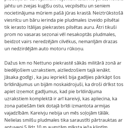
jahtu un zvejas kuģīšu ostu, vecpilsētu un seniem
nocietinājuma mūriem pašā jūras krastā. Neiztrūkstošā
viesnīcu un bāru ierinda pie pludmales izveido pilsētai
tik ierasto Itālijas piekrastes pilsētas auru. Ātri tikuši
prom no vasaras sezonai vēl nesakoptās pludmales,
beidzot vairs neredzējām cilvēkus, nemanījām drazas
un nedzirdējām auto motoru rūkoņu.
Dažus km no Nettuno piekrastē sākās militārā zonā ar
biedējošiem uzrakstiem, aizliedzošiem tajā ienākt.
Jāsaka godīgi , ka jau iepriekš bija gadījies pārkāpt šos
brīdinājumus un bijām noskaidrojuši, ka droši drīkst tos
apiet izņemot gadījumus, kad pie brīdinājuma
uzrakstiem komplektā ir arī kareivji, kas apliecina, ka
zona patiešām tiek dotajā brīdi izmantota armijas
vajadzībām. Kareivju nebija un mēs soļojām tālāk.
Nelielas smilšu pludmales tika saraustīti pārtrauktas ar
aptuveni 5 līdz 10 m augstām mīksta ieža klintīm.