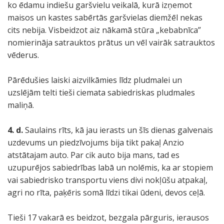
ko ēdamu indiešu garšvielu veikalā, kurā izņemot
maisos un kastes sabērtās garšvielas diemžēl nekas
cits nebija. Visbeidzot aiz nākamā stūra „kebabnīca”
nomierināja satrauktos prātus un vēl vairāk satrauktos
vēderus.
Pārēdušies laiski aizvilkāmies līdz pludmalei un
uzslējām telti tieši ciemata sabiedriskas pludmales
maliņā.
4. d.
Saulains rīts, kā jau ierasts un šīs dienas galvenais
uzdevums un piedzīvojums bija tikt pakaļ Anzio
atstātajam auto. Par cik auto bija mans, tad es
uzupurējos sabiedrības labā un nolēmis, ka ar stopiem
vai sabiedrisko transportu viens divi nokļūšu atpakaļ,
agri no rīta, paķēris somā līdzi tikai ūdeni, devos ceļā.
Tieši 17 vakarā es beidzot, bezgala pārguris, ierausos