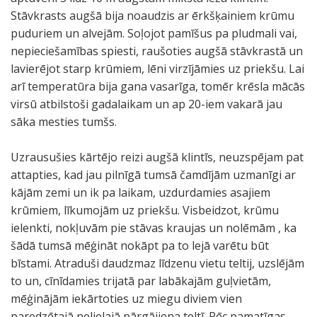
Stāvkrasts augšā bija noaudzis ar ērkšķainiem krūmu
puduriem un alvejām. Soļojot pamīšus pa pludmali vai,
nepieciešamības spiesti, raušoties augšā stāvkrastā un
lavierējot starp krūmiem, lēni virzījāmies uz priekšu. Lai
arī temperatūra bija gana vasarīga, tomēr krēsla mācās
virsū atbilstoši gadalaikam un ap 20-iem vakarā jau
sāka mesties tumšs.
Uzrausušies kārtējo reizi augšā klintīs, neuzspējam pat
attapties, kad jau pilnīgā tumsā čamdījām uzmanīgi ar
kājām zemi un ik pa laikam, uzdurdamies asajiem
krūmiem, līkumojām uz priekšu. Visbeidzot, krūmu
ielenkti, nokļuvām pie stāvas kraujas un nolēmām , ka
šādā tumsā mēģināt nokāpt pa to lejā varētu būt
bīstami. Atraduši daudzmaz līdzenu vietu teltij, uzslējām
to un, cīnīdamies trijatā par labākajām guļvietām,
mēģinājām iekārtoties uz miegu diviem vien
paredzētajā nelielajā pārgājiena teltī. Pēc pamatīgas