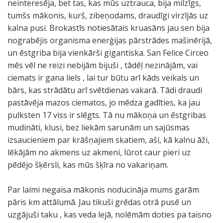
neinteresēja, bet tas, kas mūs uztrauca, bija milzīgs,
tumšs mākonis, kurš, zibeņodams, draudīgi virzījās uz
kalna pusi. Brokastīs notiesātais kruasāns jau sen bija
nograbējis organisma enerģijas pārstrādes mašinērijā,
un ēstgriba bija vienkārši gigantiska. San Felice Circeo
mēs vēl ne reizi nebijām bijuši , tādēļ nezinājām, vai
ciemats ir gana liels , lai tur būtu arī kāds veikals un
bārs, kas strādātu arī svētdienas vakarā. Tādi draudi
pastāvēja mazos ciematos, jo mēdza gadīties, ka jau
pulksten 17 viss ir slēgts. Tā nu mākoņa un ēstgribas
mudināti, klusi, bez liekām sarunām un sajūsmas
izsaucieniem par krāšņajiem skatiem, aši, kā kalnu āži,
lēkājām no akmens uz akmeni, lūrot caur pieri uz
pēdējo šķērsli, kas mūs šķīra no vakariņam.
Par laimi negaisa mākonis noducināja mums garām
pāris km attālumā. Jau tikuši grēdas otrā pusē un
uzgājuši taku , kas veda lejā, nolēmām doties pa taisno