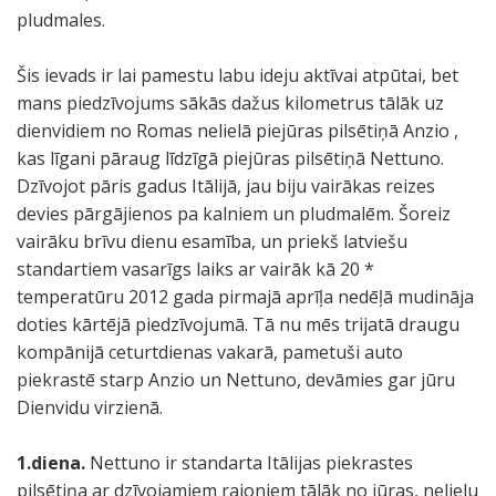
pludmales.
Šis ievads ir lai pamestu labu ideju aktīvai atpūtai, bet
mans piedzīvojums sākās dažus kilometrus tālāk uz
dienvidiem no Romas nelielā piejūras pilsētiņā Anzio ,
kas līgani pāraug līdzīgā piejūras pilsētiņā Nettuno.
Dzīvojot pāris gadus Itālijā, jau biju vairākas reizes
devies pārgājienos pa kalniem un pludmalēm. Šoreiz
vairāku brīvu dienu esamība, un priekš latviešu
standartiem vasarīgs laiks ar vairāk kā 20 *
temperatūru 2012 gada pirmajā aprīļa nedēļā mudināja
doties kārtējā piedzīvojumā. Tā nu mēs trijatā draugu
kompānijā ceturtdienas vakarā, pametuši auto
piekrastē starp Anzio un Nettuno, devāmies gar jūru
Dienvidu virzienā.
1.diena.
Nettuno ir standarta Itālijas piekrastes
pilsētiņa ar dzīvojamiem rajoniem tālāk no jūras, nelielu