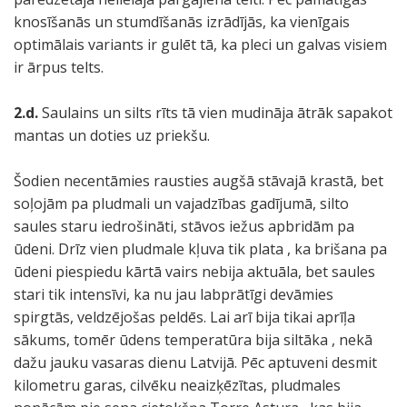
knosīšanās un stumdīšanās izrādījās, ka vienīgais
optimālais variants ir gulēt tā, ka pleci un galvas visiem
ir ārpus telts.
2.d.
Saulains un silts rīts tā vien mudināja ātrāk sapakot
mantas un doties uz priekšu.
Šodien necentāmies rausties augšā stāvajā krastā, bet
soļojām pa pludmali un vajadzības gadījumā, silto
saules staru iedrošināti, stāvos iežus apbridām pa
ūdeni. Drīz vien pludmale kļuva tik plata , ka brišana pa
ūdeni piespiedu kārtā vairs nebija aktuāla, bet saules
stari tik intensīvi, ka nu jau labprātīgi devāmies
spirgtās, veldzējošas peldēs. Lai arī bija tikai aprīļa
sākums, tomēr ūdens temperatūra bija siltāka , nekā
dažu jauku vasaras dienu Latvijā. Pēc aptuveni desmit
kilometru garas, cilvēku neaizķēzītas, pludmales