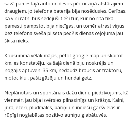
savā pamestajā auto un devos pēc neziņā atstātajiem
draugiem, jo telefona baterija bija nosēdusies. Cerības,
ka viņi rātni būs sēdējuši tieši tur, kur no rīta tika
pamesti pampstot bija niecīgas, un tomēr atrast viņus
bez telefona sveša pilsētā pēc šīs dienas ceļojuma jau
šķita nieks.
Kopsummā vēlāk mājas, pētot google map un skaitot
km, es konstatēju, ka šajā dienā biju noskrējis un
nogājis aptuveni 35 km, nedaudz braucis ar traktoru,
motociklu , pašizgāzēju un hundai getz.
Neplānotais un spontānais dažu dienu piedzīvojums, kā
vienmēr, jau bija izvērsies pilnasinīgs un krāšņs. Kalni,
jūra, ezeri, pludmales, bāriņi un indiešu garšvielas ir
rūpīgi noglabātas pozitīvo atmiņu glabātuvēs.