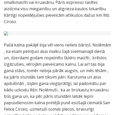
smalkmaizīti vai kruasānu. Pāris espresso tasītes
aizdzina visu miegainību un atgrieza kaulos lokanību.
Kārtīgi nopeldējušies pieveicām atlikušos dažus km līdz
Circeo.
Pašā kalna pakājē bija vēl viens neliels bāriņš. Nolēmām
, ka esam pelnījusi alus malku šajā svelmainajā dienā
un, dzerdami godam nopelnīto šķidro maizīti , krēslos
izgāzušies, vērojām pieveicamo kalnu. Lai arī tas bija
gana stāvs, tomēr nebija pārāk augsts, un mēs lēsām ,
ka pāris stundās tam tiksim pāri. Karstuma un alus
apdullināti , bijām gana vieglprātīgi, lai padomātu par
kādu uzkodu līdzi. Nolēmuši , ka ar brokastu kruasānu
būs gana un, ka pēc pāris stundām labāk lepni
papusdienosim kalna pretējā pusē esošajā ciematā San
Felice Circeo, uzmetuši somas plecos, bravurīgi