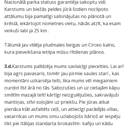
Nacionālā parka statuss garantēja sakoptu vidi.
Karstums un biežās peldes jūrā šodien nocilpoto
attālumu bija pamatīgi saīsinājušas no plānotā un
krēslā, iekārtojot nometnes vietu, nācās atzīt, ka esam
veikuši labi ja 25 km .
Tālumā jau vīdēja pludmales beigas un Circeo kalns,
kura pieveikšana ietilpa mūsu rītdienas plānos.
3.d.
Karstums palīdzēja mums savlaicīgi piecelties. Lai arī
bija agrs pavasaris, tomēr jau pirmie saules stari , kas
momentāni uzkarsēja telti, lika mums vēl miegainiem
ņurdot līst ārā no tās. Sabozušies un uz cietajām kāpu
smiltīm mazajā teltī kārtīgi neizgulējušies, sakravājuši
mantiņas, stīvi soļojām uz priekšu. Pie jūras atkal
pienāca klāt asfaltēts ceļš, un attiecīgi parādījās villas,
vasarnīcas un mums omu uzlabojošs bāriņš ar iespēju
tikt pie Itālijas standarta brokastīm- kafiju un kādu