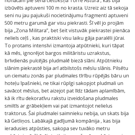
nonācām pie sena cietokšņa Torre Astura , kas bija
izbūvēts aptuveni 100 m no krasta. Uzreiz aiz tā sekoja
seni nu jau pajukuši nocietinājumu fragmenti aptuveni
500 metru garumā gar visu piekrasti. Šī vēl jo projām
bija „Zona Militara”, bet šeit vistuvāk piekrastei pienāca
neliels ceļš , kas praktiski visu laiku gāja paralēli jūrai.
To protams intensīvi izmantoja atpūtnieki, kuri tāpat
kā mēs, ignorējot bargos militāristu uzrakstus,
brīvdienās pulcējās pludmalē biezā slāni. Atpūtnieku
slānim piekrastē bija arī atbilstošs mēslu slānis. Pilsētu
un ciematu zonās par pludmales tīrību rūpējās bāru un
hoteļu īpašnieki, ne tikai rūpīgi sakopjot pludmali un
savācot mēslus, bet aizejot pat līdz tādam aplamībām,
kā ik rītu dekoratīvu rakstu izveidošana pludmales
smiltīs ar grābekļiem vai pat izmantojot nelielus
traktorus. Šai pludmalei saimnieku nebija, un skats bija
kā Getliņos. Labākajā gadījumā kompānija , kas bija
ieradusies atpūsties, sakopa sev tuvāko metru