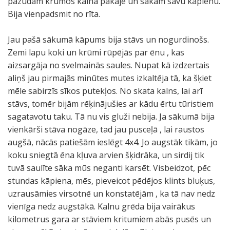
pazudām krūmos kalna pakājē un sākam savu kāpienu.
Bija vienpadsmit no rīta.
Jau pašā sākumā kāpums bija stāvs un nogurdinošs.
Zemi lapu koki un krūmi rūpējās par ēnu , kas
aizsargāja no svelmainās saules. Nupat kā izdzertais
aliņš jau pirmajās minūtes mutes izkaltēja tā, ka šķiet
mēle sabirzīs sīkos putekļos. No skata kalns, lai arī
stāvs, tomēr bijām rēķinājušies ar kādu ērtu tūristiem
sagatavotu taku. Tā nu vis gluži nebija. Ja sākumā bija
vienkārši stāva nogāze, tad jau pusceļā , lai raustos
augšā, nācās patiešām ieslēgt 4x4. Jo augstāk tikām, jo
koku sniegtā ēna kļuva arvien šķidrāka, un sirdij tik
tuvā saulīte sāka mūs neganti karsēt. Visbeidzot, pēc
stundas kāpiena, mēs, pieveicot pēdējos klints bluķus,
uzrausāmies virsotnē un konstatējām , ka tā nav nedz
vienīga nedz augstākā. Kalnu grēda bija vairākus
kilometrus gara ar stāviem kritumiem abās pusēs un