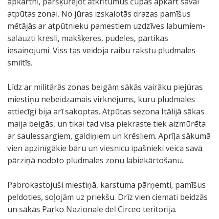
apkārtni, pāršķūrējot atkritumus čupās apkārt savai
atpūtas zonai. No jūras izskalotās drazas pamīšus
mētājās ar atpūtnieku pamestiem uzdzīves labumiem-
salauzti krēsli, makšķeres, pudeles, pārtikas
iesaiņojumi. Viss tas veidoja raibu rakstu pludmales
smiltīs.
Līdz ar militārās zonas beigām sākās vairāku piejūras
miestiņu nebeidzamais virknējums, kuru pludmales
attiecīgi bija arī sakoptas. Atpūtas sezona Itālijā sākas
maija beigās, un tikai tad visa piekraste tiek aizmūrēta
ar saulessargiem, galdiņiem un krēsliem. Aprīļa sākumā
vien apzinīgākie bāru un viesnīcu īpašnieki veica savā
pārziņā nodoto pludmales zonu labiekārtošanu.
Pabrokastojuši miestiņā, karstuma pārņemti, pamīšus
peldoties, soļojām uz priekšu. Drīz vien ciemati beidzās
un sākās Parko Nazionale del Circeo teritorija.