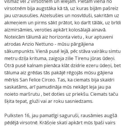
vismaz vēl 2 virsotnēm un ielejām. Pietam viena no
virsotnēm bija augstāka kā tā, uz kuras bijām pašreiz
jau uzrausušies. Aizelsušies un nosvīduši, sakritām uz
akmeņiem un pirms sākt prātot, ko darīt tālāk, uz brīdi
aizmirsāmies, veroties apkārt kolosālajā ainavā.
Noteicām tālumā aiz horizonta vietu , kur aptuveni
atrodas Anzio Nettuno - mūsu pārgājiena
sākumpunkts. Vienā pusē lejā, pēc stāva vairāku simtu
metru dziļa krituma, zaigoja zilie Tirenu jūras ūdeņi.
Otrā pusē kalnam pienāca klāt dzidrie ezeru ūdeņi, bet
tāluma aiz grēdas tās pakājē rēgojās mūsu gājiena
mērķis San Felice Circeo. Tas, ka ciemats bija skaidri
saskatāms, arī pamudināja mūs nekāpt leja jau pa
noieto maršrutu , bet doties uz priekšu. Ciemats taču
šķita tepat, gluži vai ar roku sasniedzams.
Pulksten 16, jau pamatīgi saguruši, rausāmies augšā
pēdējā virsotnē. Krāšņie skati apkārt mūs īpaši vairs