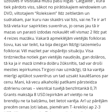
uzbūves ir visīstākā mūsu pašu Rīgas “Latgalīte”, kurā
tiek pārdots viss, sākot no pirātiskajiem windowiem un
DVD, viltotajiem “Roleksiem” līdz zeltlietām un
sudrabam, par kuru nav skaidrs vai īsts, vai ne.Te ir arī
īstā vieta kur sapirkties suvenīrus, jo cenas jau tā ir
mazas un parasti izdodas nokaulēt vēl vismaz 2 līdz pat
4 reizes mazāku. Vakarā apmeklējām vietējās folkloras
šovu, kas var teikt, ka bija diezgan līdzīgi taizemiešu
folklorai. Vēl mazliet par vispārējo situāciju. Visa
tirdzniecība notiek gan vietējās naudiņās, gan dolāros,
tā ka ja ir mazā izmēra dolāru žūksnītis, tad var droši
mesties iepirkumos.Tirgoņi nav uzmācīgi, tā ka varēja
mierīgi aplūkot suvenīrus un tad uzsakt kaulēšanos par
cenu. Mani, kā vecu alkaholiķi patīkami pārsteidza
dzērienu cenas – viesnīcai tuvējā benzīntankā 0,7l
Grants maksāja 8 USD.Iepirkām arī vietējo ne ta
brendiju ne ta balzāmu, bet lietot varēja. Arī uz pārējām
precēm cenas ļoti labas, piemēram T-krekliņi ap 2-3