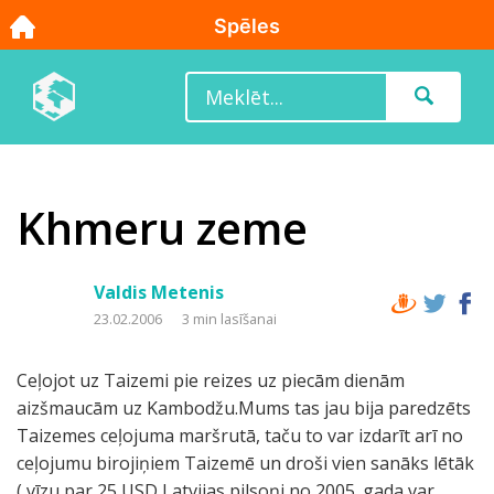
Khmeru zeme
Valdis Metenis
23.02.2006
3 min lasīšanai
Ceļojot uz Taizemi pie reizes uz piecām dienām
aizšmaucām uz Kambodžu.Mums tas jau bija paredzēts
Taizemes ceļojuma maršrutā, taču to var izdarīt arī no
ceļojumu birojiņiem Taizemē un droši vien sanāks lētāk
( vīzu par 25 USD Latvijas pilsoņi no 2005. gada var