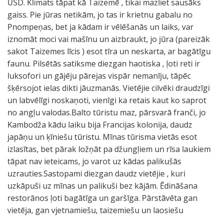
USD. Klimats tāpat kā Taizemē , tikai mazliet sausāks
gaiss. Pie jūras netikām, jo tas ir krietnu gabalu no
Pnompeņas, bet ja kādam ir vēlēšanās un laiks, var
iznomāt moci vai mašīnu un aizbraukt, jo jūra (pareizāk
sakot Taizemes līcis ) esot tīra un neskarta, ar bagātīgu
faunu. Pilsētās satiksme diezgan haotiska , ļoti reti ir
luksofori un gājēju pārejas vispār nemanīju, tāpēc
šķērsojot ielas dikti jāuzmanās. Vietējie cilvēki draudzīgi
un labvēlīgi noskaņoti, vienīgi ka retais kaut ko saprot
no angļu valodas.Balto tūristu maz, pārsvarā franči, jo
Kambodža kādu laiku bija Francijas kolonija, daudz
japāņu un ķīniešu tūristu. Mīnas tūrisma vietās esot
izlasītas, bet pārak ložņāt pa džungļiem un rīsa laukiem
tāpat nav ieteicams, jo varot uz kādas palikušās
uzrauties.Sastopami diezgan daudz vietējie , kuri
uzkāpuši uz mīnas un palikuši bez kājām. Ēdināšana
restorānos ļoti bagātīga un garšīga. Pārstāvēta gan
vietēja, gan vjetnamiešu, taizemiešu un laosiešu