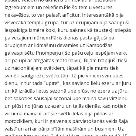
izgrebumiem un reljefiem.Pie šo temļu vēstures
nekavēšos, to var palasīt arī citur. Interesantākā bija
visvecākā tempļu grupa, tur uz drupiņām bija saauguši
iespaidīga izmēra koki, kuru saknes kā taustekļi stiepās
pa vecajiem mūriem.Pāris dienas pastaigājuši pa
drupiņām ar lidmašīnu devāmies uz Kambodžas
galvaspilsētu Pnompeņu ( šo pašu ceļu iespējam veikt
arī pa upi ar ātrgaitas motorlaivu). Bijām trāpījuši tieši
uz nacionālajiem svētkiem, tāpat kā pie mums tiek
svinēti saulgriežu svētki-Jāņi, tā pie viņiem svin upes
dienu. Ir tur tāda “upīte” , kas savieno lielu ezeru ar jūru
un kā izrādās lietus sezonā upe plūst no ezera uz jūru,
bet sākoties sausajai sezonai upe maina savu virzienu
un plūst no jūras uz ezeru un tajās dienās, kad notiek
virziena maiņa ir arī šie svētki.Ielas bija pilnas ar
motocikliem, kuri ir galvenais pārvietošanās veids šajā
valstī un arī ar pārpildītām mašīnām un busiņiem. Uz