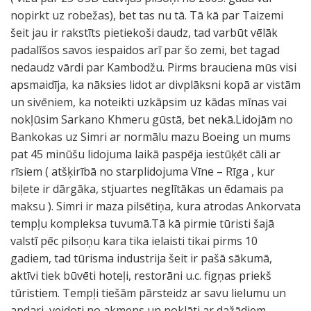
nopirkt uz robežas), bet tas nu tā. Tā kā par Taizemi
šeit jau ir rakstīts pietiekoši daudz, tad varbūt vēlāk
padalīšos savos iespaidos arī par šo zemi, bet tagad
nedaudz vārdi par Kambodžu. Pirms brauciena mūs visi
apsmaidīja, ka nāksies lidot ar divplāksni kopā ar vistām
un sivēniem, ka noteikti uzkāpsim uz kādas mīnas vai
nokļūsim Sarkano Khmeru gūstā, bet nekā.Lidojām no
Bankokas uz Simri ar normālu mazu Boeing un mums
pat 45 minūšu lidojuma laikā paspēja iestūķēt cāli ar
rīsiem ( atšķirībā no starplidojuma Vīne – Rīga , kur
biļete ir dārgāka, stjuartes neglītākas un ēdamais pa
maksu ). Simri ir maza pilsētiņa, kura atrodas Ankorvata
tempļu kompleksa tuvumā.Tā kā pirmie tūristi šajā
valstī pēc pilsoņu kara tika ielaisti tikai pirms 10
gadiem, tad tūrisma industrija šeit ir pašā sākumā,
aktīvi tiek būvēti hoteļi, restorāni u.c. figņas priekš
tūristiem. Tempļi tiešām pārsteidz ar savu lielumu un
apdari, veidoti no akmens un noklāti ar dažādiem