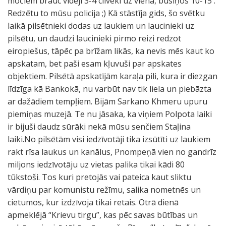
močiem brauc vidēji 3-4 cilvēki uz viena, busiņos 10-15 .
Redzētu to mūsu policija ;) Kā stāstīja gids, šo svētku
laikā pilsētnieki dodas uz laukiem un laucinieki uz
pilsētu, un daudzi laucinieki pirmo reizi redzot
eiropiešus, tāpēc pa brīžam likās, ka nevis mēs kaut ko
apskatam, bet paši esam kļuvuši par apskates
objektiem. Pilsētā apskatījām karaļa pili, kura ir diezgan
līdzīga kā Bankokā, nu varbūt nav tik liela un piebāzta
ar dažādiem tempļiem. Bijām Sarkano Khmeru upuru
piemiņas muzejā. Te nu jāsaka, ka viņiem Polpota laiki
ir bijuši daudz sūrāki nekā mūsu senčiem Staļina
laiki.No pilsētām visi iedzīvotāji tika izsūtīti uz laukiem
rakt rīsa laukus un kanālus, Pnompeņā vien no gandrīz
miljons iedzīvotāju uz vietas palika tikai kādi 80
tūkstoši. Tos kuri pretojās vai pateica kaut sliktu
vārdiņu par komunistu režīmu, salika nometnēs un
cietumos, kur izdzīvoja tikai retais. Otrā dienā
apmeklējā “Krievu tirgu”, kas pēc savas būtības un