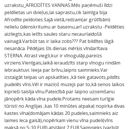
uzrakstu_AFRODĪTES VANNAS.Mēs paņēmuši līdzi
peldlietas un dvieļus,lai saprastu,cik laimīga bija
Afrodīte peldoties šajā vietā,redzam(ar grūtībām)
nelielu ūdenskritumu ar baseinu,arī uzrakstu -Peldēties
aizliegts,kas ietīts saules staru necaurlaidošā
vainagā.Varbūt tas ir laika zobs??? Pat bildītes lāgā
nesanāca. Pēdējais šīs dienas mērķis vīndarītava
STERNA. Atrast viegli,kur ir vīnogulāji,pareizs
virziens.Vienīgais,laikā ieraudzīts starp vīnogu rindām
iebrauktuvi. Ieeja par brīvu,laipns saimnieks.Var
izstaigāt telpas un apskatīties ,kā tiek gatavots,pildīts
pudelēs vīns.Vēl ir maziņš muzejs par to,kā senos laikos
kiprieši taisīja vīnu.Pateicībā par laipno uzņemšanu
jānopērk kāda vīna pudele.Protams neesam turīgie
tūristi no Anglijas ,kas 10 minūtes atpakaļ nopirka divas
kastes vīna(domājam kādas 20 pudeles,saimnieks aiz
laimes leca gaisā),nopērkam vienu vīna pudeli(vīns
maksā no 5-10 EUR),atstājot 7 EUR.Saimnieks (varbūt