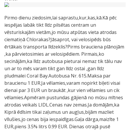
Pirmo dienu ziedosim,lai saprastu,kur,kas,kā.Kā pēc
iespējas labāk tikt līdz pilsētas centram un
vēsturiskajām vietām,jo mūsu atpūtas vieta atrodas
ciematiņā Chlorakas?Jāsaprot, vai velosipēds būs
ērtākais transporta līdzeklis?Pirms brauciena plānojām
,ka pārvietosimies ar velosipēdiem. Pirmais,ko
secinājām,ka līdz autobusa pieturai nemaz tik tālu nav
un ar to mēs varam tikt gan līdz ostai ,gan līdz
pludmalei Coral Bay.Autobusa Nr. 615.Maksa par
braucienu 1 EUR.Ja vēlamies,varam nopirkt biļeti visai
dienai par 3 EUR un braukāt ,kur vien vēlamies un cik
vēlamies.Apmēram pustundas gājienā no mūsu mītnes
atrodas veikals LIDL.Cenas nav zemas.Ja domājām,ka
Kiprā ēdīsim tikai zaļumus un augļus,bijām mazliet
vīlušies,jo cenas bija iespaidīgas.Gaļa dārga,maizīte 1
EUR,piens 3.5% litrs 0.99 EUR. Dienas otrajā pusē