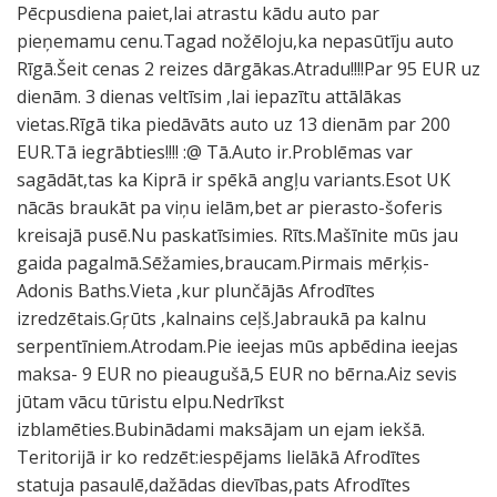
Pēcpusdiena paiet,lai atrastu kādu auto par
pieņemamu cenu.Tagad nožēloju,ka nepasūtīju auto
Rīgā.Šeit cenas 2 reizes dārgākas.Atradu!!!!Par 95 EUR uz
dienām. 3 dienas veltīsim ,lai iepazītu attālākas
vietas.Rīgā tika piedāvāts auto uz 13 dienām par 200
EUR.Tā iegrābties!!!! :@ Tā.Auto ir.Problēmas var
sagādāt,tas ka Kiprā ir spēkā angļu variants.Esot UK
nācās braukāt pa viņu ielām,bet ar pierasto-šoferis
kreisajā pusē.Nu paskatīsimies. Rīts.Mašīnite mūs jau
gaida pagalmā.Sēžamies,braucam.Pirmais mērķis-
Adonis Baths.Vieta ,kur plunčājās Afrodītes
izredzētais.Gŗūts ,kalnains ceļš.Jabraukā pa kalnu
serpentīniem.Atrodam.Pie ieejas mūs apbēdina ieejas
maksa- 9 EUR no pieaugušā,5 EUR no bērna.Aiz sevis
jūtam vācu tūristu elpu.Nedrīkst
izblamēties.Bubinādami maksājam un ejam iekšā.
Teritorijā ir ko redzēt:iespējams lielākā Afrodītes
statuja pasaulē,dažādas dievības,pats Afrodītes