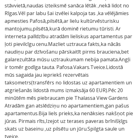
stāvvietā,naudas izteiksmē sanāca lētāk ,nekā lidot no
Rīgas.Vēl par labu šai izvēlei kalpoja tas ,ka vēlējāmies
apmesties Pafosā,pilsētā,ar lielu kultūrvēsturisku
mantojumu,pilsētā,kurā dominē rietumu tūristi. Ar
interneta palīdzību atradām lieliskus apartamentus par
ļoti pievilcīgu cenu.Mazliet uztrauca fakts,ka nācās
naudiņu par dzīvošanu pārskaitīt pirms brauciena,bet
galarezultāta mūsu uztraukumam nebija pamata.Angļi
ir tomēr godīga tauta. Pafosa.Vakars.Tveice.Lidostā
mūs sagaida jau iepriekš rezervētais
taksometrs(transfērs no lidostas uz apartamentiem un
atgriešanās lidostā mums izmaksāja 60 EUR).Pēc 20
minūtēm mēs piebraucam pie Thalassa View Gardens
Atradām gan atslēdziņu no apartamentiem,gan pašus
apartamentus.Bija liels prieks,ka nenāksies nakšņot pie
jūras. Pirmais rīts,Izejot uz terases paveras brīnišķīgs
skats uz baseinu ,uz pilsētu un jūru.Spilgta saule un
tveice.