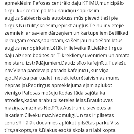
apmeklēsim Pafosas centrālo daļu KTIMU,municipālo
tirgu,kur ceram pa lētu naudiņu sapirksim
augļus.Sabiedriskais autobuss mūs pieved tieši pie
tirgus.Nu tulīt,skriesim,iepirkt augļus.Te nu ir vietējie
zemnieki ar saviem dārzeņiem un kartupeļiem.Bet!!!!kad
ieraugām cenas,saprotam,ka šeit jau nu tiešām lētus
augļus nenopirksim.Lētāk ir lielveikalā.Lielāko tirgus
daļu aizņem bodītes ar T-krekliem,suvenīriem un amata
meistaru izstrādājumiem.Daudz sīko kafejnīcu.Tualešu
nav.Viena pārdevēja parāda kafejnīcu ,kur viņa
ejot.Maksa par tualeti netiek ieturēta(vismaz mums
neprasīja).Pēc tirgus apmeklējuma ejam aplūkot
vienīgo Pafosas mošeju.Rodas tāda sajūta,ka
atrodies,kādas arābu pilsēteles ielās.Brauktuves
maziņas,maziņas.Netīrība.Austrumu sievietes ar
lakatiem.Cilvēku maz.Neomulīgi.Un tas ir pilsētas
centrs!!! Tālāk dodamies aplūkot pilsētas parku.Viss
tīrs,sakopts,zaļš.Blakus esošā skola arī labi kopta.