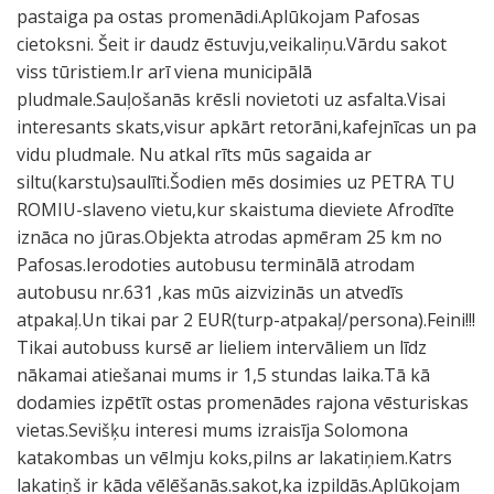
pastaiga pa ostas promenādi.Aplūkojam Pafosas
cietoksni. Šeit ir daudz ēstuvju,veikaliņu.Vārdu sakot
viss tūristiem.Ir arī viena municipālā
pludmale.Sauļošanās krēsli novietoti uz asfalta.Visai
interesants skats,visur apkārt retorāni,kafejnīcas un pa
vidu pludmale. Nu atkal rīts mūs sagaida ar
siltu(karstu)saulīti.Šodien mēs dosimies uz PETRA TU
ROMIU-slaveno vietu,kur skaistuma dieviete Afrodīte
iznāca no jūras.Objekta atrodas apmēram 25 km no
Pafosas.Ierodoties autobusu terminālā atrodam
autobusu nr.631 ,kas mūs aizvizinās un atvedīs
atpakaļ.Un tikai par 2 EUR(turp-atpakaļ/persona).Feini!!!
Tikai autobuss kursē ar lieliem intervāliem un līdz
nākamai atiešanai mums ir 1,5 stundas laika.Tā kā
dodamies izpētīt ostas promenādes rajona vēsturiskas
vietas.Sevišķu interesi mums izraisīja Solomona
katakombas un vēlmju koks,pilns ar lakatiņiem.Katrs
lakatiņš ir kāda vēlēšanās.sakot,ka izpildās.Aplūkojam