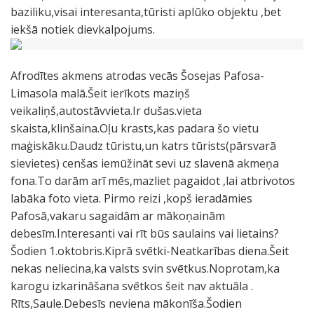
baziliku,visai interesanta,tūristi aplūko objektu ,bet
iekšā notiek dievkalpojums.
Afrodītes akmens atrodas vecās Šosejas Pafosa-
Limasola malā.Šeit ierīkots maziņš
veikaliņš,autostāvvieta.Ir dušas.vieta
skaista,klinšaina.Oļu krasts,kas padara šo vietu
maģiskāku.Daudz tūristu,un katrs tūrists(pārsvarā
sievietes) cenšas iemūžināt sevi uz slavenā akmeņa
fona.To darām arī mēs,mazliet pagaidot ,lai atbrivotos
labāka foto vieta. Pirmo reizi ,kopš ieradāmies
Pafosā,vakaru sagaidām ar mākoņainām
debesīm.Interesanti vai rīt būs saulains vai lietains?
Šodien 1.oktobris.Kiprā svētki-Neatkarības diena.Šeit
nekas neliecina,ka valsts svin svētkus.Noprotam,ka
karogu izkarināšana svētkos šeit nav aktuāla .
Rīts,Saule.Debesīs neviena mākonīša.Šodien