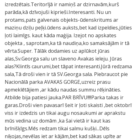
izredzētais.Teritorījā ir namiņš ar dzirnavām,kurš
parāda,kā dzīvojuši kiprieši.Interesanti. Nu un
protams,pats galvenais objekts-ūdenskritums ar
maziņu dziļu peļķi.ūdens auksts,bet kad izpeldies,jūties
ļoti laimīgs. kaut kāda maģija. Izejot no apskates
objekta , saprotam,ka tā naudiņa,ko samaksājām ir tā
vērta.Super. Tālāk dodamies uz aplūkot jūras
alas,Sv.Georga salu un slaveno Avakas ieleju. Jūras
alas?Klintīs caurumi,bet tāpat interesanti.Jūrā redzama
sala,Tā droši vien ir tā SV.Georga sala. Piebraucot pie
Nacionālā parka AVAKAS GORGE,uzreiz prasu
apmeklētājiem ,ar kādu naudas summu rēķināties.
Atbilde bija patiesi jauka.PAR BRĪVU!!!!Parka takas ir
garas.Droši vien pavasarī šeit ir ļoti skaisti ,bet oktobrī
viss ir izdedzis un tikai augu nosaukumi ar aprakstu
mūs vedina uz domām ,ka šai vietā ir kaut kas
brīnišķīgs.Mēs redzam tikai salmu kušķi...Dēls
niķojas,nevēlas iet ar kājām,bet kad sākas upīte ar