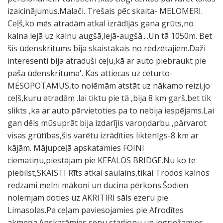
izaicinājumus.Malači. Trešais pēc skaita- MELOMERI.
Ceļš,ko mēs atradām atkal izrādījās gana grūts,no
kalna lejā uz kalnu augšā,lejā-augšā....Un tā 1050m. Bet
šis ūdenskritums bija skaistākais no redzētajiem.Daži
interesenti bija atraduši ceļu,kā ar auto piebraukt pie
paša ūdenskrituma'. Kas attiecas uz ceturto-
MESOPOTAMUS,to nolēmām atstāt uz nākamo reizi,jo
ceļš,kuru atradām .lai tiktu pie tā ,bija 8 km garš,bet tik
slikts ,ka ar auto pārvietoties pa to nebija iespējams.Lai
gan dēls mūsuprāt bija izdarījis varoņdarbu ,pārvarot
visas grūtības,šis varētu izrādīties liktenīgs-8 km ar
kājām. Mājupceļā apskatamies FOINI
ciematiņu,piestājam pie KEFALOS BRIDGE.Nu ko te
piebilst,SKAISTI Rīts atkal saulains,tikai Trodos kalnos
redzami melni mākoņi un ducina pērkons.Šodien
nolemjam doties uz AKRITIRI sāls ezeru pie
Limasolas.Pa ceļam paviesojamies pie Afrodītes
akmeņa.Apskatāmies senu stadionu un iegriežamies