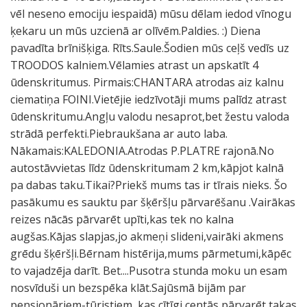
vēl neseno emociju iespaidā) mūsu dēlam iedod vīnogu
ķekaru un mūs uzcienā ar olīvēm.Paldies. :) Diena
pavadīta brīnišķiga. Rīts.Saule.Šodien mūs ceļš vedīs uz
TROODOS kalniem.Vēlamies atrast un apskatīt 4
ūdenskritumus. Pirmais:CHANTARA atrodas aiz kalnu
ciematiņa FOINI.Vietējie iedzīvotāji mums palīdz atrast
ūdenskritumu.Angļu valodu nesaprot,bet žestu valoda
strādā perfekti.Piebraukšana ar auto laba.
Nākamais:KALEDONIA.Atrodas P.PLATRE rajonā.No
autostāvvietas līdz ūdenskritumam 2 km,kāpjot kalnā
pa dabas taku.Tikai?Priekš mums tas ir tīrais nieks. Šo
pasākumu es sauktu par šķēršļu pārvarēšanu .Vairākas
reizes nācās pārvarēt upīti,kas tek no kalna
augšas.Kājas slapjas,jo akmeņi slideni,vairāki akmens
grēdu šķēršļi.Bērnam histērija,mums pārmetumi,kāpēc
to vajadzēja darīt. Bet....Pusotra stunda moku un esam
nosvīduši un bezspēka klāt.Sajūsmā bijām par
pensionāriem-tūristiem ,kas cītīgi centās pārvarēt takas