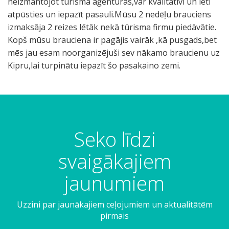
neizmantojot tūrisma aģentūras,var kvalitatīvi un lēti
atpūsties un iepazīt pasauli.Mūsu 2 nedēļu brauciens
izmaksāja 2 reizes lētāk nekā tūrisma firmu piedāvātie.
Kopš mūsu brauciena ir pagājis vairāk ,kā pusgads,bet
mēs jau esam noorganizējuši sev nākamo braucienu uz
Kipru,lai turpinātu iepazīt šo pasakaino zemi.
Seko līdzi
svaigākajiem
jaunumiem
Uzzini par jaunākajiem ceļojumiem un aktualitātēm
pirmais