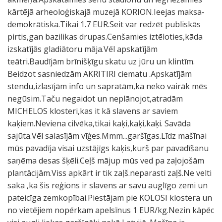
kārtējā arheoloģiskajā muzejā KORION.Ieejas maksa-
demokrātiska.Tikai 1.7 EUR.Seit var redzēt publiskās
pirtis,gan bazilikas drupas.Cenšamies iztēloties,kāda
izskatījās gladiātoru māja.Vēl apskatījām
teātri.Baudījām brīnišķīgu skatu uz jūru un klintīm.
Beidzot sasniedzām AKRITIRI ciematu .Apskatījām
stendu,izlasījām info un sapratām,ka neko vairāk mēs
negūsim.Taču negaidot un neplānojot,atradām
MICHELOS klosteri,kas it kā slavens ar saviem
kaķiem.Neviena cilvēka,tikai kaķi,kaķi,kaķi. Savāda
sajūta.Vēl salasījām vīģes.Mmm...garšīgas.Līdz mašīnai
mūs pavadīja visai uzstājīgs kaķis,kurš par pavadīšanu
saņēma desas šķēli.Ceļš mājup mūs ved pa zaļojošām
plantācijām.Viss apkārt ir tik zaļš.neparasti zaļš.Ne velti
saka ,ka šis reģions ir slavens ar savu auglīgo zemi un
pateicīga zemkopībai.Piestājam pie KOLOSI klostera un
no vietējiem nopērkam apelsīnus 1 EUR/kg.Nezin kāpēc