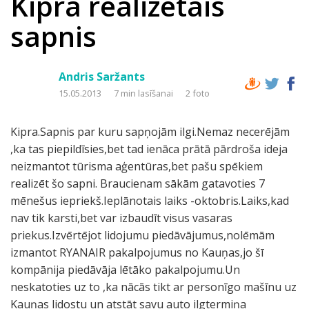
Kipra realizētais
sapnis
Andris Saržants
15.05.2013
7 min lasīšanai
2 foto
Kipra.Sapnis par kuru sapņojām ilgi.Nemaz necerējām
,ka tas piepildīsies,bet tad ienāca prātā pārdroša ideja
neizmantot tūrisma aģentūras,bet pašu spēkiem
realizēt šo sapni. Braucienam sākām gatavoties 7
mēnešus iepriekš.Ieplānotais laiks -oktobris.Laiks,kad
nav tik karsti,bet var izbaudīt visus vasaras
priekus.Izvērtējot lidojumu piedāvājumus,nolēmām
izmantot RYANAIR pakalpojumus no Kauņas,jo šī
kompānija piedāvāja lētāko pakalpojumu.Un
neskatoties uz to ,ka nācās tikt ar personīgo mašīnu uz
Kauņas lidostu un atstāt savu auto ilgtermiņa