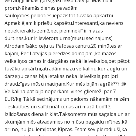
visi augļi liekas garšīgāki nekā Latvijā. Mašīna ir
prom.Nākamās dienas pavadām
sauļojoties,peldoties,iepazīstot tuvāko apkārtni.
Apmeklējam kipriešu kapsētu.Interesanti,ka neviens
netiek ierakts zemē,bet piemineklī ir mazas
durtiņas,kur ir ievietota urna(mūsu secinājums)
Atrodam īsāko ceļu uz Pafosas centru.20 minūtes ar
kājām, Pēc Latvijas pieredzes domājām ,ka mazos
veikaliņos cenas ir dārgākas nekā lielveikalos,bet pētot
tuvāko apkārtni,atradām mazu veikaliņu,kur augļu un
dārzeņu cenas bija lētākas nekā lielveikalā,pat ļoti
draudzīgas mūsu maciņam.Kur mēs bijām agrāk??? :@
Veikaliņā pat bija nopērkami vīnes gliemeži par 7
EUR/kg Tā kā secinājums un padoms nākamām reizēm
-ieskatīties un salīdzināt cenas arī mazā bodītē.
Izlidošanas diena ir klāt.Taksometrs mūs sagaida un ar
skumjām mēs atvadamies no mūsu pagaidu mītnes,kā
arī no, nu jau iemīļotas,Kipras. Esam sev pierādījuši,ka