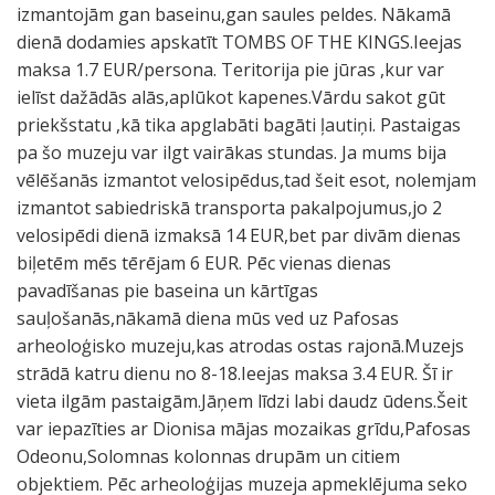
izmantojām gan baseinu,gan saules peldes. Nākamā
dienā dodamies apskatīt TOMBS OF THE KINGS.Ieejas
maksa 1.7 EUR/persona. Teritorija pie jūras ,kur var
ielīst dažādās alās,aplūkot kapenes.Vārdu sakot gūt
priekšstatu ,kā tika apglabāti bagāti ļautiņi. Pastaigas
pa šo muzeju var ilgt vairākas stundas. Ja mums bija
vēlēšanās izmantot velosipēdus,tad šeit esot, nolemjam
izmantot sabiedriskā transporta pakalpojumus,jo 2
velosipēdi dienā izmaksā 14 EUR,bet par divām dienas
biļetēm mēs tērējam 6 EUR. Pēc vienas dienas
pavadīšanas pie baseina un kārtīgas
sauļošanās,nākamā diena mūs ved uz Pafosas
arheoloģisko muzeju,kas atrodas ostas rajonā.Muzejs
strādā katru dienu no 8-18.Ieejas maksa 3.4 EUR. Šī ir
vieta ilgām pastaigām.Jāņem līdzi labi daudz ūdens.Šeit
var iepazīties ar Dionisa mājas mozaikas grīdu,Pafosas
Odeonu,Solomnas kolonnas drupām un citiem
objektiem. Pēc arheoloģijas muzeja apmeklējuma seko