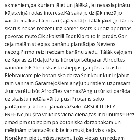
akmeņiem,pa kuriem jāiet un jālēkā ,lai nesaslapinātu
kājas,viņā rodas interese.Kā saka jo dziļāk mežā,jo
vairāk malkas.Tā nu arī šajā vietā.Jo tālāk jāiet ,jo tādus
skatus nākas redzēt.Līdz kamēr skats kur aiz apbrīnas
paveras mute.Cik skaisti!!! Esot Kiprā to ir jāredz. Gar
ceļa malām stiepjas banānu plantācijas.Neviens
nezog.Pirmo reizi redzam banānu ziedu. Tālāk ceļojam
uz Kipras Z/R daļu.Polis kūrortpilsētiņa ar Afrodītes
vannām.Pilsētiņa skaista stiepjas gar jūras krastu.
Piebraucam pie botāniskā dārza.Šeit kaut kur ir jābūt
tām vannām.Garāmejošiem angļu tūristiem uzprasām
,kur varētu būt Afrodītes vannas?Angļu tūristi parāda
uz skaistu metāla vārtu pusi.Protams seko
jautājums,cik tur ir jāmaksā?Seko:ABSOLUTELY
FREE.Nē,nu šitā veikties vienā dienā,tas ir brīnums!!! Bez
emocijām staigājam pa botāniskā dārza takām un
mēģinām izfantazēt cik te ir smuki,kad viss zaļo.
Nonākam pie tumšas,neomuligās vietas un redzam