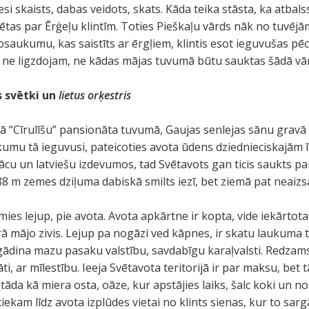
esi skaists, dabas veidots, skats. Kāda teika stāsta, ka atbals
vētas par Ērģeļu klintīm. Toties Pieškaļu vārds nāk no tuvējā
nosaukumu, kas saistīts ar ērgļiem, klintis esot ieguvušas pē
m ne ligzdojam, ne kādas mājas tuvumā būtu sauktas šādā vā
s svētki un
lietus orķestris
jā “Cīrulīšu” pansionāta tuvumā, Gaujas senlejas sānu gravā
umu tā ieguvusi, pateicoties avota ūdens dziednieciskajām īp
ācu un latviešu izdevumos, tad Svētavots gan ticis saukts par
88 m zemes dziļuma dabiskā smilts iezī, bet ziemā pat neaizsa
ies lejup, pie avota. Avota apkārtne ir kopta, vide iekārtota 
urā mājo zivis. Lejup pa nogāzi ved kāpnes, ir skatu laukuma
gādina mazu pasaku valstību, savdabīgu karaļvalsti. Redzams,
i, ar mīlestību. Ieeja Svētavota teritorijā ir par maksu, bet tā 
, tāda kā miera osta, oāze, kur apstājies laiks, šalc koki un 
tiekam līdz avota izplūdes vietai no klints sienas, kur to sarg