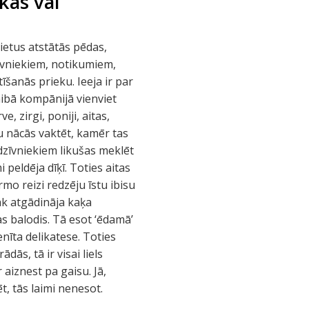
kas vai
ietus atstātās pēdas,
zīvniekiem, notikumiem,
īšanās prieku. Ieeja ir par
raibā kompānijā vienviet
e, zirgi, poniji, aitas,
u nācās vaktēt, kamēr tas
 dzīvniekiem likušas meklēt
i peldēja dīķī. Toties aitas
mo reizi redzēju īstu ibisu
āk atgādināja kaķa
 balodis. Tā esot ‘ēdamā’
enīta delikatese. Toties
dās, tā ir visai liels
aiznest pa gaisu. Jā,
, tās laimi nenesot.