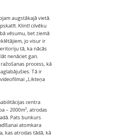
āpjam augstākajā vietā.
katīt. Klintī cilvēku
labā vēsumu, bet ziemā
lētājiem, jo visur ir
eritoriju tā, ka nācās
lāt nenāciet gan.
a ražošanas process, kā
saglabājušies. Tā ir
videofilmai „Likteņa
abilitācijas centra
ba – 2000m², atrodas
adā. Pats bunkurs
 vadīšanai atomkara
sa, kas atrodas tādā, kā