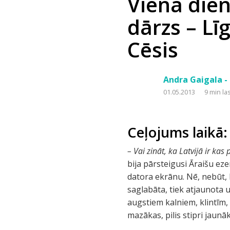
Viena dien
dārzs – Līg
Cēsis
Andra Gaigala -
01.05.2013
9 min la
Ceļojums laikā:
– Vai zināt, ka Latvijā ir kas 
bija pārsteigusi Āraišu eze
datora ekrānu. Nē, nebūt, l
saglabāta, tiek atjaunota u
augstiem kalniem, klintīm, s
mazākas, pilis stipri jaunā