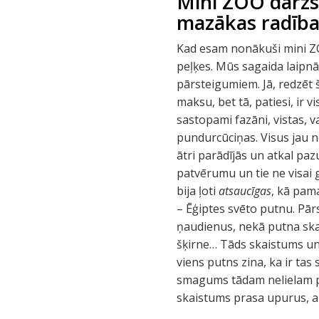
Mini ZOO dārzs.
mazākas radība
Kad esam nonākuši mini ZO
peļķes. Mūs sagaida laipnā
pārsteigumiem. Jā, redzēt š
maksu, bet tā, patiesi, ir v
sastopami fazāni, vistas, vai
pundurcūciņas. Visus jau 
ātri parādījās un atkal paz
patvērumu un tie ne visai gr
bija ļoti
atsaucīgas
, kā pama
– Ēģiptes svēto putnu. Pār
ņaudienus, nekā putna ska
šķirne… Tāds skaistums un …
viens putns zina, ka ir tas s
smagums tādam nelielam putn
skaistums prasa upurus, a