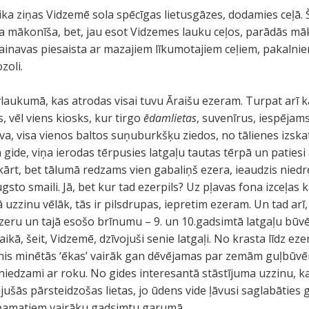
aika ziņas Vidzemē sola spēcīgas lietusgāzes, dodamies ceļā. Š
ena mākonīša, bet, jau esot Vidzemes lauku ceļos, parādās m
 ainavas piesaista ar mazajiem līkumotajiem ceļiem, pakalni
zoli.
laukumā, kas atrodas visai tuvu Āraišu ezeram. Turpat arī 
ās, vēl viens kiosks, kur tirgo
ēdamlietas
, suvenīrus, iespējams 
va, visa vienos baltos suņuburkšķu ziedos, no tālienes izska
gide, viņa ierodas tērpusies latgaļu tautas tērpā un patiesi 
pkārt, bet tālumā redzams vien gabaliņš ezera, ieaudzis niedr
sto smaili. Jā, bet kur tad ezerpils? Uz pļavas fona izceļas
 uzzinu vēlāk, tās ir pilsdrupas, iepretim ezeram. Un tad arī, 
ezeru un tajā esošo brīnumu – 9. un 10.gadsimtā latgaļu bū
laikā, šeit, Vidzemē, dzīvojuši senie latgaļi. No krasta līdz
anis minētās ‘ēkas’ vairāk gan dēvējamas par zemām guļbūvē
sniedzami ar roku. No gides interesantā stāstījuma uzzinu, ka e
jušās pārsteidzošas lietas, jo ūdens vide ļāvusi saglabāties
pamatiem vairāku gadsimtu garumā.