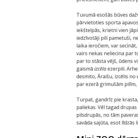
Tuvumā esošās būves dažviet
pārvietoties sporta apavos
iekštelpās, krietni vien jā
iedzīvotāji pili pametuši, 
laika ieročiem, var secināt
vairs nekas neliecina par t
par to stāsta vējš, ūdens 
gaismā
izcēla
ezerpili. Arhe
desmito, Āraišu, izcēlis no
par ezerā grimušām pilīm, 
Turpat, gandrīz pie krasta,
paliekas. Vēl tagad drupas 
pilsdrupās, no tām pavera
savāda sajūta, esot līdzās 