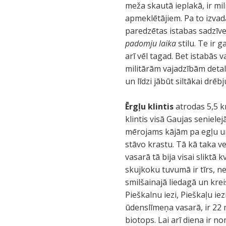
meža skautā ieplakā, ir mil
apmeklētājiem. Pa to izvadā 
paredzētas istabas sadzīvei
padomju laika
stilu. Te ir 
arī vēl tagad. Bet istabās 
militārām vajadzībām detali
un līdzi jābūt siltākai drēbj
Ērgļu klintis
atrodas 5,5 k
klintis visā Gaujas seniele
mērojams kājām pa egļu un
stāvo krastu. Tā kā taka ve
vasarā tā bija visai sliktā k
skujkoku tuvumā ir tīrs, 
smilšainajā liedagā un krei
Pieškalnu iezi, Pieškaļu i
ūdenslīmeņa vasarā, ir 22 m
biotops. Lai arī diena ir n