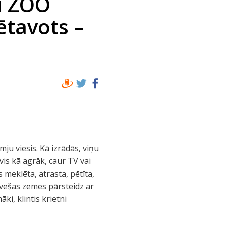
ni ZOO
vētavots –
ju viesis. Kā izrādās, viņu
evis kā agrāk, caur TV vai
s meklēta, atrasta, pētīta,
 svešas zemes pārsteidz ar
ki, klintis krietni