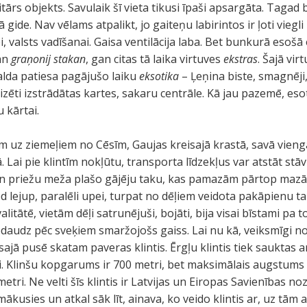
itārs objekts. Savulaik šī vieta tikusi īpaši apsargāta. Taga
gide. Nav vēlams atpalikt, jo gaiteņu labirintos ir ļoti viegli 
, valsts vadīšanai. Gaisa ventilācija laba. Bet bunkurā esošā 
gan
graņonij stakan
, gan citas tā laika virtuves
ekstras
. Šajā vir
valda patiesa pagājušo laiku
eksotika
– Ļeņina biste, smagnēji,
zēti izstrādātas kartes, sakaru centrāle. Kā jau pazemē, esot š
u kārtai.
m uz ziemeļiem no Cēsīm, Gaujas kreisajā krastā, savā vienga
jā. Lai pie klintīm nokļūtu, transporta līdzekļus var atstāt st
 priežu meža plašo gājēju taku, kas pamazām pārtop mazāk
d lejup, paralēli upei, turpat no dēļiem veidota pakāpienu ta
valitātē, vietām dēļi satrunējuši, bojāti, bija visai bīstami pa 
nedaudz pēc sveķiem smaržojošs gaiss. Lai nu kā, veiksmīgi 
sajā pusē skatam paveras klintis. Ērgļu klintis tiek sauktas ar
ezi. Klinšu kopgarums ir 700 metri, bet maksimālais augstum
etri. Ne velti šīs klintis ir Latvijas un Eiropas Savienības 
omākusies un atkal sāk līt, ainava, ko veido klintis ar, uz tā