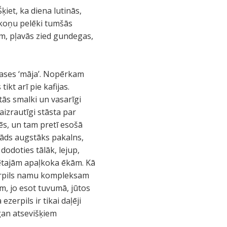
ķiet, ka diena lutinās,
ākoņu pelēki tumšās
em, pļavās zied gundegas,
kases ‘māja’. Nopērkam
tikt arī pie kafijas.
tās smalki un vasarīgi
aizrautīgi stāsta par
ēs, un tam pretī esošā
 kāds augstāks pakalns,
dodoties tālāk, lejup,
vētajām apaļkoka ēkām. Kā
 ezerpils namu kompleksam
m, jo esot tuvumā, jūtos
zerpils ir tikai daļēji
 gan atsevišķiem