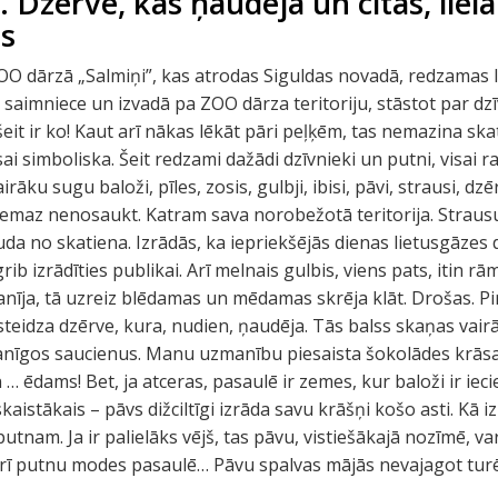
 Dzērve, kas ņaudēja un citas, lielā
s
O dārzā „Salmiņi”, kas atrodas Siguldas novadā, redzamas l
 saimniece un izvadā pa ZOO dārza teritoriju, stāstot par d
eit ir ko! Kaut arī nākas lēkāt pāri peļķēm, tas nemazina skat
isai simboliska. Šeit redzami dažādi dzīvnieki un putni, visai 
rāku sugu baloži, pīles, zosis, gulbji, ibisi, pāvi, strausi, dzērv
nemaz nenosaukt. Katram sava norobežotā teritorija. Straus
uda no skatiena. Izrādās, ka iepriekšējās dienas lietusgāzes
ib izrādīties publikai. Arī melnais gulbis, viens pats, itin rām
nīja, tā uzreiz blēdamas un mēdamas skrēja klāt. Drošas. Pir
steidza dzērve, kura, nudien, ņaudēja. Tās balss skaņas vair
nīgos saucienus. Manu uzmanību piesaista šokolādes krāsas
 ēdams! Bet, ja atceras, pasaulē ir zemes, kur baloži ir ieci
kaistākais – pāvs dižciltīgi izrāda savu krāšņi košo asti. Kā izrā
am. Ja ir palielāks vējš, tas pāvu, vistiešākajā nozīmē, var 
rī putnu modes pasaulē… Pāvu spalvas mājās nevajagot turēt