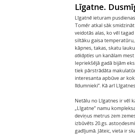
Līgatne. Dusmīg
Līgatnē ieturam pusdienas.
Tomēr atkal sāk smidzināt l
veidotās alas, ko vēl taga
siltāku gaisa temperatūru,
kāpnes, takas, skatu laukum
atkāpties
un kanālam mest lī
Iepriekšējā gadā bijām eks
tiek pārstrādāta makulatūra
interesanta apbūve ar koka
līdumnieki”. Kā arī Līgatne
Netālu no Līgatnes ir vēl k
„Līgatne” namu kompleks
deviņus metrus zem zemes,
izbūvēts 20.gs. astoņdesmit
gadījumā. Jāteic, vieta ir 