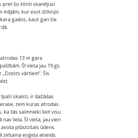
s pret šo klinti skanējusi
m mājām, kur esot dzīvojis
ckara gados, kaut gan šie
rdā.
 atrodas 13 m gara
ašībām. Šī vieta jau 19.gs.
 „Dzelzs vārtiem”. Šis
lst.
īpaši skaisti, ir dažādas
 terase, zem kuras atrodas
 ka tās saimnieki šeit visu
nav liela. Šī vieta, jau vien
no avota plūstošais ūdens.
ā zeltaina eņģeļa atveids.