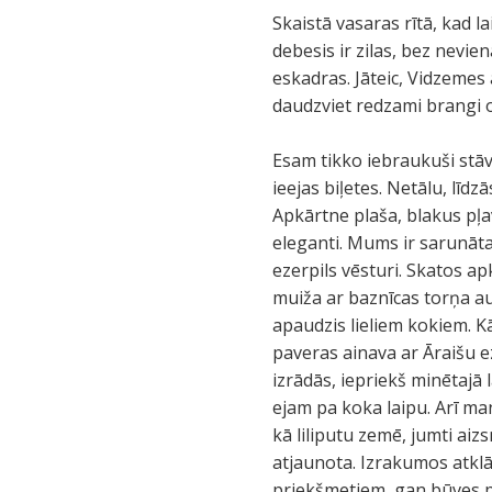
Skaistā vasaras rītā, kad l
debesis ir zilas, bez nevi
eskadras. Jāteic, Vidzemes
daudzviet redzami brangi o
Esam tikko iebraukuši stāv
ieejas biļetes. Netālu, līdz
Apkārtne plaša, blakus pļa
eleganti. Mums ir sarunāta 
ezerpils vēsturi. Skatos a
muiža ar baznīcas torņa aug
apaudzis lieliem kokiem. Kā
paveras ainava ar Āraišu 
izrādās, iepriekš minētajā 
ejam pa koka laipu. Arī m
kā liliputu zemē, jumti aiz
atjaunota. Izrakumos atklā
priekšmetiem, gan būves 