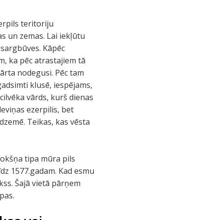
pils teritoriju
s un zemas. Lai iekļūtu
aizsargbūves. Kāpēc
m, ka pēc atrastajiem tā
 kārta nodegusi. Pēc tam
 gadsimti klusē, iespējams,
cilvēka vārds, kurš dienas
deviņas ezerpilis, bet
Vidzemē. Teikas, kas vēsta
etokšņa tipa mūra pils
i līdz 1577.gadam. Kad esmu
kss. Šajā vietā pārņem
pas.