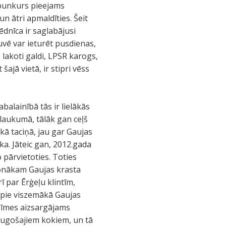
d bunkurs pieejams
un ātri apmaldīties. Šeit
ēdnīca ir saglabājusi
tuvē var ieturēt pusdienas,
 lakoti galdi, LPSR karogs,
ajā vietā, ir stipri vēss
balainībā tās ir lielākās
āvlaukumā, tālāk gan ceļš
ā taciņā, jau gar Gaujas
ka. Jāteic gan, 2012.gada
to pārvietoties. Toties
nonākam Gaujas krasta
ī par Ērģeļu klintīm,
s pie viszemākā Gaujas
nozīmes aizsargājams
m augošajiem kokiem, un tā