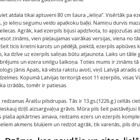
 atdala tikai aptuveni 80 cm šaura „ieliņa”. Visērtāk pa ezer
, jo ieliņu segumu veido apaļkoku baļķi. Namiņu durvis maza
pieliecas. Agrāk, kad ezerpils bijusi apdzīvota, to apjozušas 
neesot zināms, vien pieļaujamas vairākas versijas, viena no tā
, šeit ticis krietni karots un pēdējā, piektā, ezerpils apbūves
o, ka dzīve uz ezerpils saliņas būtu atjaunota. Laiks un tālie
vibrējums un ezera smilgu šalkoņa. Toties mums ir zināms tā 
ologs Jānis Apals, kā vēsta rakstu avoti, viņš Latvijā atradis 
 dzelmes. Kopumā Latvijas teritorijā esot 11 ezerpilis, visas 
ka izrādās, tomēr ir patiesas.
 redzamas Āraišu pilsdrupas. Tās ir 13.gs.(1226.g.) celtās ci
ieskauj dziļš aizsargvaļņa grāvis. Mūra pils šeit pastāvējus
s plaša apkārtnes ainava, redzams ezers un ezerpils komple
lieliem akmens bluķiem un redzot agrāk, tik varenās, pils dru