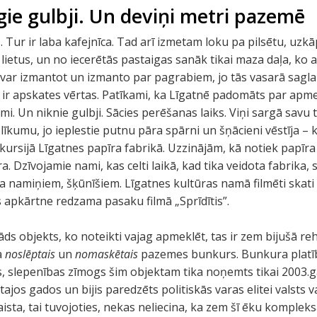
ie gulbji. Un deviņi metri pazemē
 Tur ir laba kafejnīca. Tad arī izmetam loku pa pilsētu, uzk
ietus, un no iecerētās pastaigas sanāk tikai maza daļa, ko aps
d var izmantot un izmanto par pagrabiem, jo tās vasarā sag
 ir apskates vērtas. Patīkami, ka Līgatnē padomāts par apmek
i. Un niknie gulbji. Sācies perēšanas laiks. Viņi sargā savu t
kumu, jo ieplestie putnu pāra spārni un šņācieni vēstīja – k
kursijā Līgatnes papīra fabrikā. Uzzinājām, kā notiek papīr
. Dzīvojamie nami, kas celti laikā, kad tika veidota fabrika, 
 namiņiem, šķūnīšiem. Līgatnes kultūras namā filmēti skati 
s apkārtne redzama pasaku filmā „Sprīdītis”.
āds objekts, ko noteikti vajag apmeklēt, tas ir zem bijušā reh
a
noslēptais
un
nomaskētais
pazemes bunkurs. Bunkura platī
 slepenības zīmogs šim objektam tika noņemts tikai 2003.g
ajos gados un bijis paredzēts politiskās varas elitei valsts
skaista, tai tuvojoties, nekas neliecina, ka zem šī ēku komplek