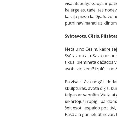
visa atspulgs Gaujā, ir pati
kā ērģeles, tādēļ tās nodē
karaļa piešu kalējs. Savu 
putni nav manīti uz klintī
Svētavots. Cēsis. Pilsēta
Netālu no Cēsīm, kādreizē
Svētavota ala. Savu nosauk
tikusi pieminēta dažādos v
avots virszemē izplūst no 
Pa visai stāvu nogāzi dodam
skulptūras, avota dīķis, k
telpas ar vannām. Vieta at
iekārtojuši rūpīgi, pārdomāt
šeit esot, iespaido pozitīvi
Pašā alā gan iekļūt nevar, 