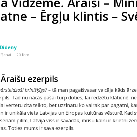
a Vidzemē. Āraiši – Mi
atne – Ērgļu klintis – S
 Dideny
sīšanai
20 foto
 Āraišu ezerpils
pārsteidzoši brīnišķīgs? –
tā man pagaišvasar vaicāja kāds ārzem
rpils. Tad nu nācās pašai turp doties, lai redzētu klātienē, n
ai vērtētu cita teikto, bet uzzinātu ko vairāk par pagātni, ka
n ir unikāla vieta Latvijas un Eiropas kultūras vēsturē. Kad
enām pilīm, Latvijā viss ir savādāk, mūsu kalni ir krietni zemā
kas. Toties mums ir sava ezerpils.