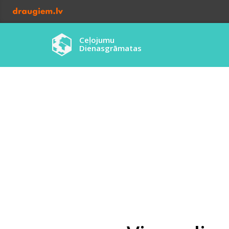
Ceļojumu
Dienasgrāmatas