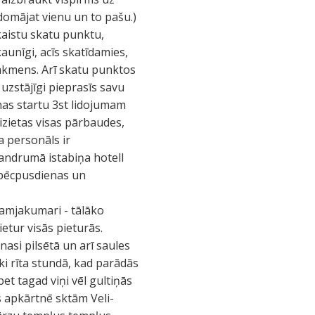
 domājat vienu un to pašu.)
kaistu skatu punktu,
aunīgi, acīs skatīdamies,
n akmens. Arī skatu punktos
 uzstājīgi pieprasīs savu
īnas startu 3st lidojumam
 izietas visas pārbaudes,
ka personāls ir
vandrumā istabiņa hotell
 pēcpusdienas un
amjakumari - tālāko
ietur visās pieturās.
asi pilsētā un arī saules
vēki rīta stundā, kad parādās
et tagad viņi vēl gultiņās
s apkārtnē sktām Veli-