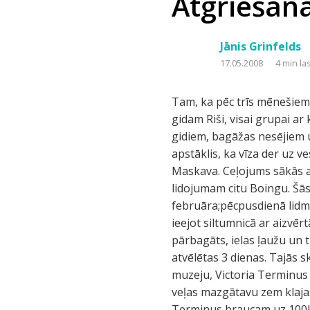
Atgriešan
Jānis Grinfelds
17.05.2008
4 min la
Tam, ka pēc trīs mēnešiem 
gidam Riši, visai grupai ar
gidiem, bagāžas nesējiem 
apstāklis, ka vīza der uz
Maskava. Ceļojums sākās a
lidojumam citu Boingu. Šās 
februāra;pēcpusdienā lidm
ieejot siltumnicā ar aizvē
pārbagāts, ielas ļaužu un 
atvēlētas 3 dienas. Tajās s
muzeju, Victoria Terminus 
veļas mazgātavu zem klajas
Terminus braucam uz 100km