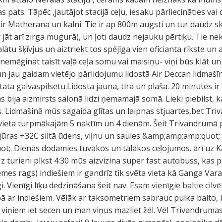
s pats. Tāpēc ,jautājot stacijā ceļu, iesaku pārliecināties vai
 ir Matherana un kalni. Tie ir ap 800m augsti un tur daudz s
jāt arī zirga mugurā), un ļoti daudz nejauku pērtiķu. Tie nek
ātu šķīvjus un aiztriekt tos spējīga vien oficianta rīkste u
emēģinat taisīt vaļā ceļa somu vai maisiņu- viņi būs klāt un
 un jau gaidam vietējo pārlidojumu lidostā Air Deccan lidmaš
ta galvaspilsētu.Lidosta jauna, tīra un plaša. 20 minūtēs ir
as bija aizmirsts salonā lidzi ņemamajā somā. Lieki piebilst, 
gs. Lidmašinā mūs sagaida glītas un laipnas stjuartes,bet Tri
vieta turpmākajām 5 naktīm un 4 dienām. Šeit Trivandrumā
 jūras +32C siltā ūdens, viļnu un saules &amp;amp;amp;quot;
;. Dienās dodamies tuvākōs un tālākos ceļojumos. ārī uz K
z turieni plkst 4:30 mūs aizvizina super fast autobuss, kas p
s rags) indiešiem ir gandrīz tik svēta vieta kā Ganga Varan
īgi. Vienīgi līķu dedzināšana šeit nav. Esam vienīgie baltie cil
ā ar indiešiem. Vēlāk ar taksometriem sabrauc pulka balto, b
 viņiem iet secen un man viņus mazliet žēl. Vēl Trivandruma