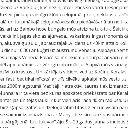
lo dambi, lauvu safari( 9 lauvas divās gimenēs), zooloģiko d
rzienā uz Varkalu ( kas nezin, atcerieties šo vārdu) iespējam
 šeit pieļauju vienīgo kļūdu ceļojumā, proti, neklausu Janī
arkalā un turpmākajā ceļojumā viesnīcu piedāvāšanā un ne tik
ās. arī uz Bambo hose bungalo mūs atvizina tuk-tuk. Šeit ir 
veikaliņi, jagas skolas ajurveda... vakariņas ir gastronomiskā
 alu, svaigu sulu. Jābrauc tāļāk...vilciens uz 40km attālo Ko
tru dienu 10:30) ar kuģīti uz austrumu Venēciju Alepayu. Šei
iesu mājas Venecia Palace saimniekiem un turpat ar vācu ģime
ādēl apmaināmies ar vērtigu informāciju. Alapyā mūs vizina g
vi to krastos... Un kārtējais vilciens ved uz Kočinu Keralas 
er fast, bet tikai mīksts) ar trīs cilvēku apkalpi mūs vestu
as 2000m agstumā. Vadītāji ir atraktīvi, taures tiek izmantot
nnara ir tā vieta bez kuras apskates priekšstats par Keralu
ntācijas un tējas lauki ir kur vien acis rāda 40km radiusā. Un
rzis(apsargātas un dzeloņdrātīm tītas), ziedi un visam pari
se saimnieks iepazīstina ar Many - bez sirdsapziņas pārme
 pārgājienā, tuk-tuk vadītāju. Šis 29 gadus jaunais indietis 