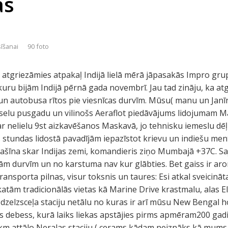
ās
sīšanai
90 foto
atgriezāmies atpakaļ Indijā lielā mērā jāpasakās Impro grupa
 kuru bijām Indijā pērnā gada novembrī. Jau tad zināju, ka atg
un autobusa rītos pie viesnīcas durvīm. Mūsu( manu un Janī
 veselu pusgadu un vilinošs Aeraflot piedāvājums lidojuma
r nelielu 9st aizkavēšanos Maskavā, jo tehnisku iemeslu dē
stundas lidostā pavadījām iepazīstot krievu un indiešu menta
ašīna skar Indijas zemi, komandieris ziņo Mumbajā +37C. Sa
rtām durvīm un no karstuma nav kur glābties. Bet gaiss ir a
transporta pilnas, visur toksnis un taures: Esi atkal sveicin
katām tradicionālās vietas kā Marine Drive krastmalu, alas E
dzelzsceļa staciju netālu no kuras ir arī mūsu New Bengal ho
 debess, kurā laiks liekas apstājies pirms apmēram200 gadie
 attālo Neralas staciju ( cerams kādam neiznāks kā mums 