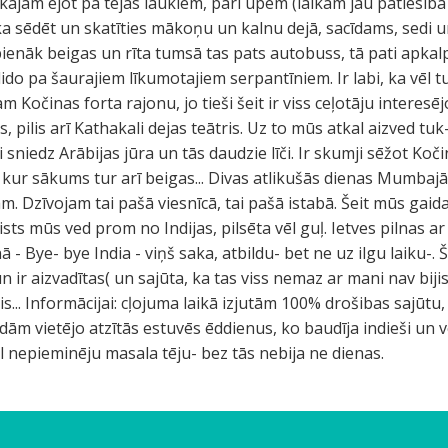
jām ejot pa tējas laukiem, pari upēm (laikam jau patiesībā ir 
ka sēdēt un skatīties mākoņu un kalnu dejā, sacīdams, sedi un
ienāk beigas un rīta tumsā tas pats autobuss, tā pati apkal
ido pa šaurajiem līkumotajiem serpantīniem. Ir labi, ka vēl 
Kočinas forta rajonu, jo tieši šeit ir viss ceļotāju interesējoš
, pilis arī Kathakali dejas teātris. Uz to mūs atkal aizved t
 sniedz Arābijas jūra un tās daudzie līči. Ir skumji sēžot Koči
e: kur sākums tur arī beigas... Divas atlikušās dienas Mumbaj
m. Dzīvojam tai pašā viesnīcā, tai pašā istabā. Šeit mūs gai
ists mūs ved prom no Indijas, pilsēta vēl guļ. Ietves pilnas 
- Bye- bye India - viņš saka, atbildu- bet ne uz ilgu laiku-. Š
n ir aizvadītas( un sajūta, ka tas viss nemaz ar mani nav bijis
s... Informācijai: cļojuma laikā izjutām 100% drošibas sajūtu, 
 Ēdām vietējo atzītās estuvēs ēddienus, ko baudīja indieši un 
vēl nepieminēju masala tēju- bez tās nebija ne dienas.