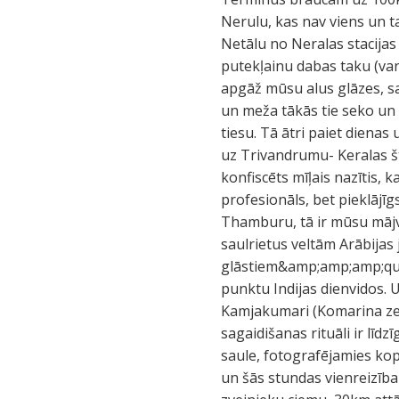
Nerulu, kas nav viens un ta
Netālu no Neralas stacijas
putekļainu dabas taku (var 
apgāž mūsu alus glāzes, sal
un meža tākās tie seko un n
tiesu. Tā ātri paiet dienas
uz Trivandrumu- Keralas šta
konfiscēts mīļais nazītis, k
profesionāls, bet pieklājī
Thamburu, tā ir mūsu māj
saulrietus veltām Arābijas
glāstiem&amp;amp;amp;quot
punktu Indijas dienvidos. U
Kamjakumari (Komarina zeme
sagaidišanas rituāli ir līdz
saule, fotografējamies kop
un šās stundas vienreizība