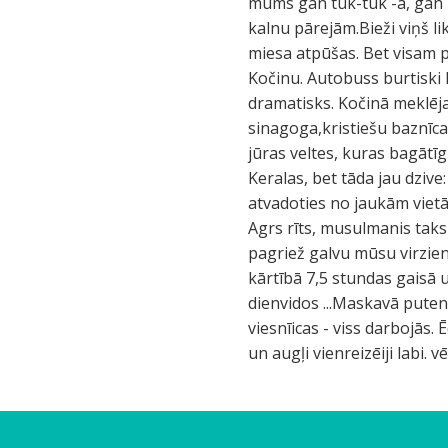
mums gan tuk-tuk -ā, gan kā
kalnu pārejām.Bieži viņš li
miesa atpūšas. Bet visam p
Kočinu. Autobuss burtiski l
dramatisks. Kočinā meklējam 
sinagoga,kristiešu baznīcas
jūras veltes, kuras bagātīgi
Keralas, bet tāda jau dziv
atvadoties no jaukām vietā
Agrs rīts, musulmanis taks
pagriež galvu mūsu virzienā 
kārtībā 7,5 stundas gaisā u
dienvidos ...Maskavā puteni
viesnīicas - viss darbojās.
un augļi vienreizēiji labi. 