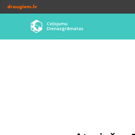
Ceļojumu
Dienasgrāmatas