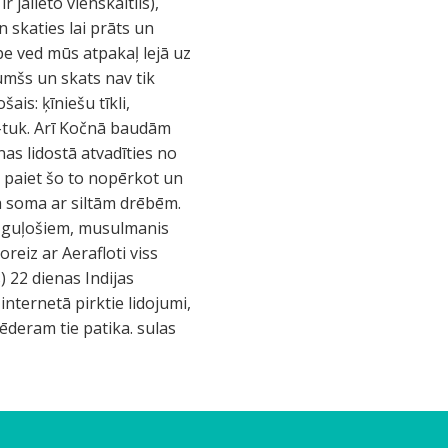
jālieto vienskaitlis),
 skaties lai prāts un
pe ved mūs atpakaļ lejā uz
tumšs un skats nav tik
ais: ķīniešu tīkli,
uk-tuk. Arī Kočnā baudām
nas lidostā atvadīties no
ā paiet šo to nopērkot un
da soma ar siltām drēbēm.
ar guļošiem, musulmanis
oreiz ar Aerafloti viss
) 22 dienas Indijas
internetā pirktie lidojumi,
vēderam tie patika. sulas