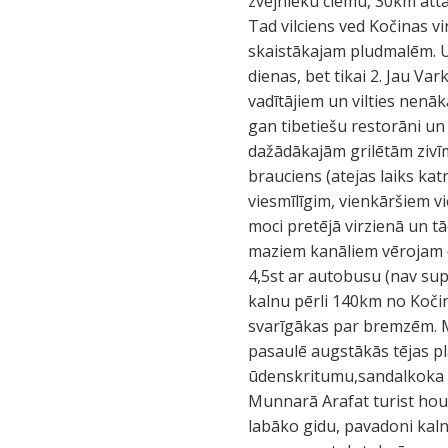
zvejnieku ciemu, 30km attā
Tad vilciens ved Kočinas vi
skaistākajam pludmalēm. Un
dienas, bet tikai 2. Jau V
vadītājiem un vilties nenāk
gan tibetiešu restorāni un 
dažādākajām grilētām zivīm,
brauciens (atejas laiks ka
viesmīlīgim, vienkāršiem v
moci pretējā virzienā un t
maziem kanāliem vērojam dzī
4,5st ar autobusu (nav sup
kalnu pērli 140km no Kočin
svarīgākas par bremzēm. Mu
pasaulē augstākās tējas pla
ūdenskritumu,sandalkoka bi
Munnarā Arafat turist hou
labāko gidu, pavadoni kalnu