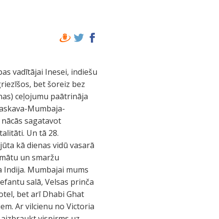
s vadītājai Inesei, indiešu
riezīšos, bet šoreiz bez
nas) ceļojumu paātrināja
m Maskava-Mumbaja-
ļ nācās sagatavot
litāti. Un tā 28.
jūta kā dienas vidū vasarā
romātu un smaržu
āta Indija. Mumbajai mums
lefantu salā, Velsas prinča
tel, bet arī Dhabi Ghat
m. Ar vilcienu no Victoria
aizbraukt vispirms uz