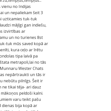
ārzu,tempļus,tempļus...
s vienu no Indijas
nai un nepaliekam šeit 3
ai uzticamies tuk-tuk
daudzi mājīgi gan indiešu,
s izvirtības ar
llamu un no turienes 8st
t tuk-tuk mūs saved kopā ar
nīti, kura ceļo ar īrētu
ondolas tipa laivā pa
štata metrapoli,lai no tās
 uz Munnaru Wester Chats
as nepārtraukti un tās ir
 nebūtu pilnīgs. Šeit ir
 ne tikai tēja- ari dauz
 mākoņos peldoši kalni.
tumiem varu teikt pašu
3 dienas bija kopā ar