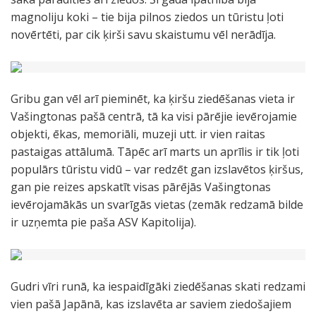
magnoliju koki – tie bija pilnos ziedos un tūristu ļoti
novērtēti, par cik ķirši savu skaistumu vēl nerādīja.
Gribu gan vēl arī pieminēt, ka ķiršu ziedēšanas vieta ir
Vašingtonas pašā centrā, tā ka visi pārējie ievērojamie
objekti, ēkas, memoriāli, muzeji utt. ir vien raitas
pastaigas attālumā. Tāpēc arī marts un aprīlis ir tik ļoti
populārs tūristu vidū – var redzēt gan izslavētos ķiršus,
gan pie reizes apskatīt visas pārējās Vašingtonas
ievērojamākās un svarīgās vietas (zemāk redzamā bilde
ir uzņemta pie paša ASV Kapitolija).
Gudri vīri runā, ka iespaidīgāki ziedēšanas skati redzami
vien pašā Japānā, kas izslavēta ar saviem ziedošajiem