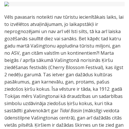
Vēls pavasaris noteikti nav tūristu iecienītākais laiks, lai
to izvēlētos atvaļinājumam, jo laikapstākļi ir
neprognozējami un nav arī vēl īsti silts, tā ka arī laiska
gozēšanās saulītē diez vai sanāks. Bet kāpēc tad katru
gadu martā Vašingtonu appludina tūristu miljoni, gan
no ASV, gan citām valstīm un kontinentiem?! Marta
beigās / aprīļa sākumā Vašingtonā norisinās Ķiršu
ziedēšanas festivāls (Cherry Blossom Festival), kas ilgst
2 nedēļu garumā. Tas ietver gan dažādus kultūras
pasākumus, gan karnevālu, gan, protams, pašus
ziedošos ķiršu kokus. Īsa vēsture ir tāda, ka 1912. gadā
Tokijas mērs Vašingtonai kā draudzības un sadarbības
simbolu uzdāvināja ziedošus ķiršu kokus, kuri tika
sastādīti galvenokārt gar
Tidal Basin
(mākslīgi veidota
ūdenstilpne Vašingtonas centrā), gan arī dažādās citās
vietās pilsētā. Ķiršiem ir dažādas škirnes un tie zied gan