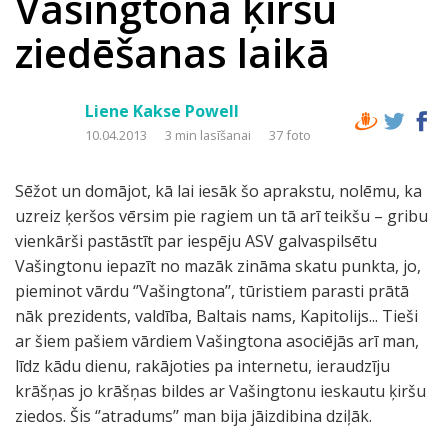
Vašingtona ķiršu
ziedēšanas laikā
Liene Kakse Powell
10.04.2013
3 min lasīšanai
37 foto
Sēžot un domājot, kā lai iesāk šo aprakstu, nolēmu, ka
uzreiz ķeršos vērsim pie ragiem un tā arī teikšu – gribu
vienkārši pastāstīt par iespēju ASV galvaspilsētu
Vašingtonu iepazīt no mazāk zināma skatu punkta, jo,
pieminot vārdu ‘’Vašingtona’’, tūristiem parasti prātā
nāk prezidents, valdība, Baltais nams, Kapitolijs... Tieši
ar šiem pašiem vārdiem Vašingtona asociējās arī man,
līdz kādu dienu, rakājoties pa internetu, ieraudzīju
krāšņas jo krāšņas bildes ar Vašingtonu ieskautu ķiršu
ziedos. Šis ‘’atradums’’ man bija jāizdibina dziļāk.