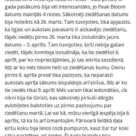
gada pasākums bija vēl interesantāks, jo Peak Bloom
datums mainījās 4 reizes. Sākotnēji ziedēšanas datums
bija noteikts kā 26. marts. Tam tuvojoties, tika apjausts,
ka ilgais un aukstais pavasaris ir aizkavējis ziedēšanu,
tāpēc nedēļu pirms 26. marta tika izsludināts jauns
datums – 3. aprīlis. Tam tuvojoties, ķirši nebija gatavi
ziedēt, tāpēc komiteja izsludināja, ka tie ziedēšot 6.
aprīlī, par ko nopriecājāmies, jo tas iekrita sestdienā,
līdz ar ko mēs tiksim tieši uz ziedēšanas bumu. Dienu
pirms 6. aprīļa presē tika paziņots, ka neparasti
aukstais aprīļa sākums iespaidojis arī ķiršus, līdz ar ko
tie ziedēs tikai 9. aprīlī. Mēs varam tikai iedomāties, cik
nikni bija tie tūristi, kas sākotnēji pirkuši dārgās
aviobiļetes balstoties uz pirmo paziņojumu par
ziedēšanu martā. Lai vai kā, mūsu vienīgā iespēja bija 6.
aprīlis, tā ka to arī izmantojām. Pārsvarā lielākā daļa
ķiršu koku bija lielos rozā pumpuros, kaut šur tur koki
sāka parādīties arī ziedos. Šī gada īpatnība bija