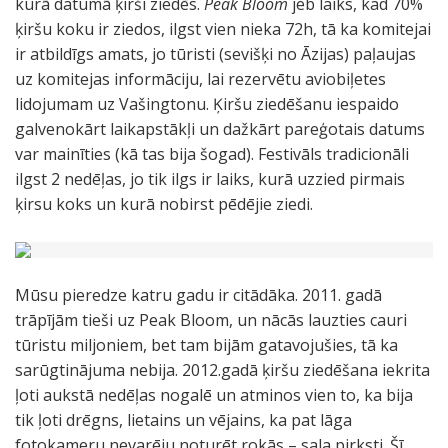
kurā datumā ķirši ziedēs.
Peak Bloom
jeb laiks, kad 70%
ķiršu koku ir ziedos, ilgst vien nieka 72h, tā ka komitejai
ir atbildīgs amats, jo tūristi (sevišķi no Āzijas) paļaujas
uz komitejas informāciju, lai rezervētu aviobiļetes
lidojumam uz Vašingtonu. Ķiršu ziedēšanu iespaido
galvenokārt laikapstākļi un dažkārt pareģotais datums
var mainīties (kā tas bija šogad). Festivāls tradicionāli
ilgst 2 nedēļas, jo tik ilgs ir laiks, kurā uzzied pirmais
ķirsu koks un kurā nobirst pēdējie ziedi.
Mūsu pieredze katru gadu ir citādāka. 2011. gadā
trāpījām tieši uz Peak Bloom, un nācās lauzties cauri
tūristu miljoniem, bet tam bijām gatavojušies, tā ka
sarūgtinājuma nebija. 2012.gadā ķiršu ziedēšana iekrita
ļoti aukstā nedēļas nogalē un atminos vien to, ka bija
tik ļoti drēgns, lietains un vējains, ka pat lāga
fotokameru nevarēju noturēt rokās – sala pirksti. Šī